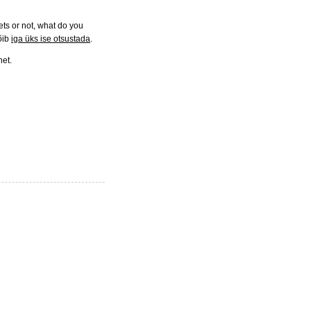
ts or not, what do you
võib
iga üks ise otsustada
.
net.