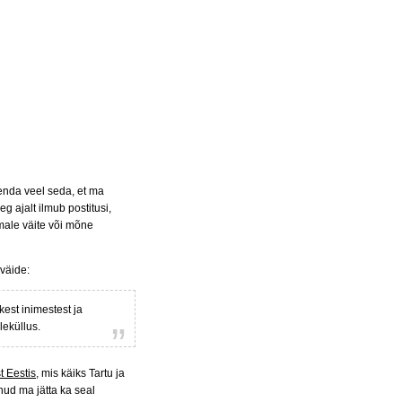
henda veel seda, et ma
g ajalt ilmub postitusi,
male väite või mõne
väide:
est inimestest ja
leküllus.
t Eestis
, mis käiks Tartu ja
nud ma jätta ka seal