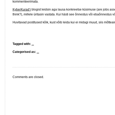
kommenteerimata.
KyberKurad’i
blogist leidsin aga lausa konkreetse küsimuse (are jobs asse
think?), millele üritasin vastata. Kui hästi see õnnestus või ebaõnnestus 
Huvitavad postitused kõik, kust võib leida kui ei midagi muud, siis mõtteai
Tagged with:
...
Categorised as:
...
Comments are closed.