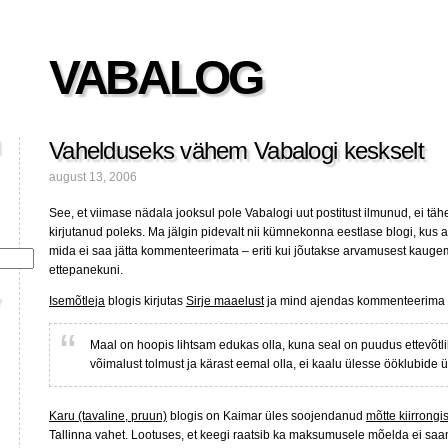
VABALOG
Vahelduseks vähem Vabalogi keskselt
august 13, 2006
See, et viimase nädala jooksul pole Vabalogi uut postitust ilmunud, ei tä
kirjutanud poleks. Ma jälgin pidevalt nii kümnekonna eestlase blogi, kus ae
mida ei saa jätta kommenteerimata – eriti kui jõutakse arvamusest kauge
ettepanekuni.
Isemõtleja
blogis kirjutas
Sirje maaelust
ja mind ajendas kommenteerima 
Maal on hoopis lihtsam edukas olla, kuna seal on puudus ettevõtlik
võimalust tolmust ja kärast eemal olla, ei kaalu ülesse ööklubide ü
Karu (tavaline, pruun)
blogis on Kaimar üles soojendanud
mõtte kiirrongis
Tallinna vahet. Lootuses, et keegi raatsib ka maksumusele mõelda ei saa