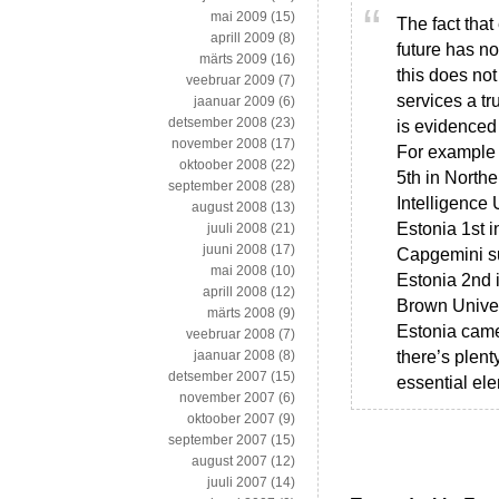
mai 2009
(15)
The fact that
aprill 2009
(8)
future has n
märts 2009
(16)
this does not
veebruar 2009
(7)
services a t
jaanuar 2009
(6)
detsember 2008
(23)
is evidenced
november 2008
(17)
For example 
oktoober 2008
(22)
5th in North
september 2008
(28)
Intelligence
august 2008
(13)
Estonia 1st 
juuli 2008
(21)
juuni 2008
(17)
Capgemini su
mai 2008
(10)
Estonia 2nd i
aprill 2008
(12)
Brown Univer
märts 2008
(9)
Estonia came
veebruar 2008
(7)
there’s plent
jaanuar 2008
(8)
detsember 2007
(15)
essential el
november 2007
(6)
oktoober 2007
(9)
september 2007
(15)
august 2007
(12)
juuli 2007
(14)