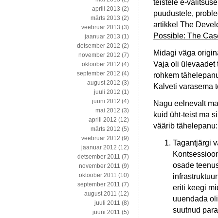
teistele e-valitsus
aprill 2013
(2)
puudustele, proble
märts 2013
(2)
artikkel
The Develo
veebruar 2013
(3)
Possible: The Cas
jaanuar 2013
(1)
detsember 2012
(2)
Midagi väga origina
november 2012
(7)
Vaja oli ülevaadet
oktoober 2012
(4)
september 2012
(4)
rohkem tähelepanu 
august 2012
(3)
Kalveti varasema tö
juuli 2012
(1)
juuni 2012
(4)
Nagu eelnevalt ma
mai 2012
(3)
kuid üht-teist ma si
aprill 2012
(12)
väärib tähelepanu:
märts 2012
(5)
veebruar 2012
(9)
Tagantjärgi 
jaanuar 2012
(12)
Kontsessiooni
detsember 2011
(7)
osade teenus
november 2011
(9)
oktoober 2011
(10)
infrastruktuur
september 2011
(7)
eriti keegi m
august 2011
(12)
uuendada oli
juuli 2011
(8)
suutnud paral
juuni 2011
(5)