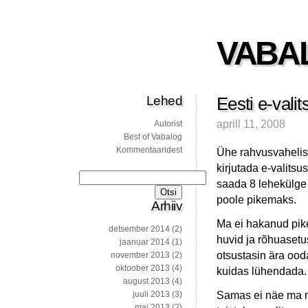
VABA
Lehed
Eesti e-valit
aprill 11, 2008
Autorist
Best of Vabalog
Kommentaaridest
Ühe rahvusvahelise
kirjutada e-valitsu
Otsi:
saada 8 lehekülge l
poole pikemaks.
Arhiiv
Ma ei hakanud pike
detsember 2014
(2)
huvid ja rõhuasetu
jaanuar 2014
(1)
otsustasin ära ood
november 2013
(2)
oktoober 2013
(4)
kuidas lühendada.
august 2013
(4)
Samas ei näe ma mi
juuli 2013
(3)
mai 2013
(2)