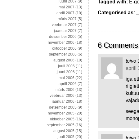
Tagged with:
E-g
juuni 2007
(9)
mai 2007
(13)
Categorised as:
..
aprill 2007
(10)
märts 2007
(5)
veebruar 2007
(7)
jaanuar 2007
(7)
detsember 2006
(5)
november 2006
(18)
6 Comments
oktoober 2006
(9)
september 2006
(6)
august 2006
(10)
toivo
juuli 2006
(11)
aprill
juuni 2006
(11)
mai 2006
(22)
iga et
aprill 2006
(7)
riigie
märts 2006
(13)
kultuu
veebruar 2006
(13)
vajad
jaanuar 2006
(18)
detsember 2005
(9)
seega
november 2005
(20)
monopo
oktoober 2005
(16)
september 2005
(16)
august 2005
(15)
juuli 2005
(20)
toivo