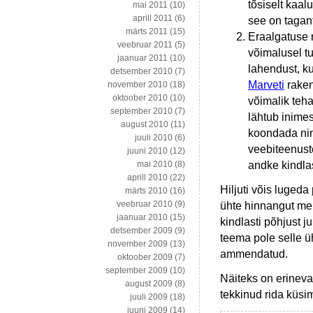
tõsiselt kaal
mai 2011
(10)
aprill 2011
(6)
see on tagant
märts 2011
(15)
Eraalgatuse r
veebruar 2011
(5)
võimalusel tu
jaanuar 2011
(10)
lahendust, ku
detsember 2010
(7)
Marveti
raken
november 2010
(18)
oktoober 2010
(10)
võimalik teha
september 2010
(7)
lähtub inime
august 2010
(11)
koondada nin
juuli 2010
(6)
veebiteenuste
juuni 2010
(12)
andke kindla
mai 2010
(8)
aprill 2010
(22)
Hiljuti võis lugeda
märts 2010
(16)
veebruar 2010
(9)
ühte hinnangut mei
jaanuar 2010
(15)
kindlasti põhjust j
detsember 2009
(9)
teema pole selle üh
november 2009
(13)
ammendatud.
oktoober 2009
(7)
september 2009
(10)
Näiteks on erineva
august 2009
(8)
tekkinud rida küsi
juuli 2009
(18)
juuni 2009
(14)