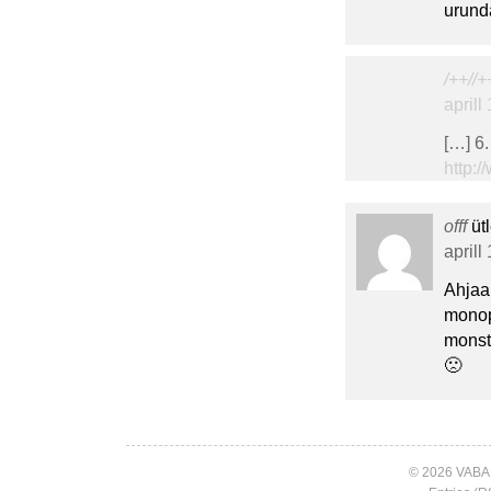
urund
/++//+
aprill
[…] 6.
http:
offf
üt
aprill
Ahjaa
monop
monst
🙁
© 2026 VABA