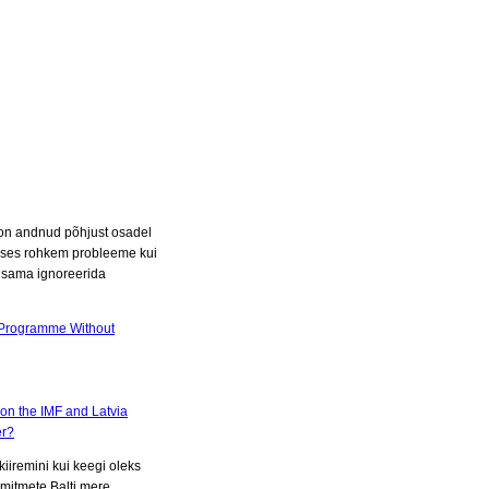
e on andnud põhjust osadel
mises rohkem probleeme kui
iisama ignoreerida
t Programme Without
on the IMF and Latvia
er?
iiremini kui keegi oleks
 mitmete Balti mere