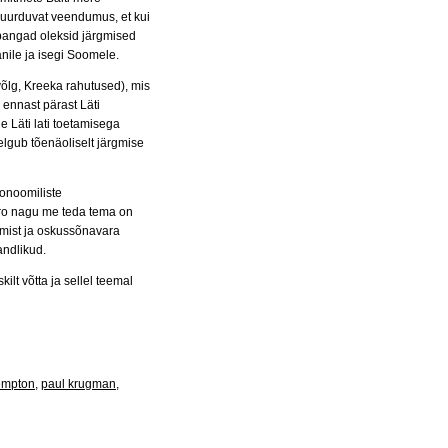
juurduvat veendumus, et kui
d pangad oleksid järgmised
anile ja isegi Soomele.
võlg, Kreeka rahutused), mis
 ennast pärast Läti
 Läti lati toetamisega
elgub tõenäoliselt järgmise
konoomiliste
ro nagu me teda tema on
imist ja oskussõnavara
andlikud.
ilt võtta ja sellel teemal
empton
,
paul krugman
,