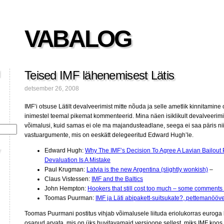
VABALOG
Teised IMF lähenemisest Lätis
detsember 26, 2008
IMF’i otsuse Lätilt devalveerimist mitte nõuda ja selle ametlik kinnitamin
inimestel teemal pikemat kommenteerid. Mina näen isiklikult devalveeri
võimalusi, kuid samas ei ole ma majandusteadlane, seega ei saa päris n
vastuargumente, mis on eeskätt delegeeritud Edward Hugh’le.
Edward Hugh:
Why The IMF’s Decision To Agree A Lavian Bailou
Devaluation Is A Mistake
Paul Krugman:
Latvia is the new Argentina (slightly wonkish)
–
Claus Vistessen:
IMF and the Baltics
John Hempton:
Hookers that still cost too much – some comments 
Toomas Puurman:
IMF ja Läti abipakett-suitsukate?, pettemanööv
Toomas Puurmani postitus vihjab võimalusele liituda eriolukorras euroga k
osanud arvata, mis on üks huvitavamaid versioone sellest, miks IMF koos