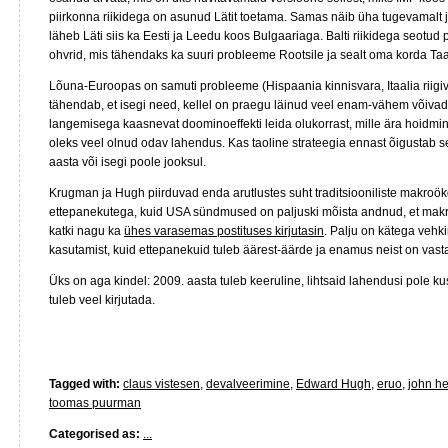
piirkonna riikidega on asunud Lätit toetama. Samas näib üha tugevamalt 
läheb Läti siis ka Eesti ja Leedu koos Bulgaariaga. Balti riikidega seotu
ohvrid, mis tähendaks ka suuri probleeme Rootsile ja sealt oma korda Ta
Lõuna-Euroopas on samuti probleeme (Hispaania kinnisvara, Itaalia riigi
tähendab, et isegi need, kellel on praegu läinud veel enam-vähem võivad
langemisega kaasnevat doominoeffekti leida olukorrast, mille ära hoidmine
oleks veel olnud odav lahendus. Kas taoline strateegia ennast õigustab s
aasta või isegi poole jooksul.
Krugman ja Hugh piirduvad enda arutlustes suht traditsiooniliste makroö
ettepanekutega, kuid USA sündmused on paljuski mõista andnud, et mak
katki nagu ka
ühes varasemas postituses kirjutasin
. Palju on kätega vehk
kasutamist, kuid ettepanekuid tuleb äärest-äärde ja enamus neist on vast
Üks on aga kindel: 2009. aasta tuleb keeruline, lihtsaid lahendusi pole kusk
tuleb veel kirjutada.
Tagged with:
claus vistesen
,
devalveerimine
,
Edward Hugh
,
eruo
,
john h
toomas puurman
Categorised as:
...