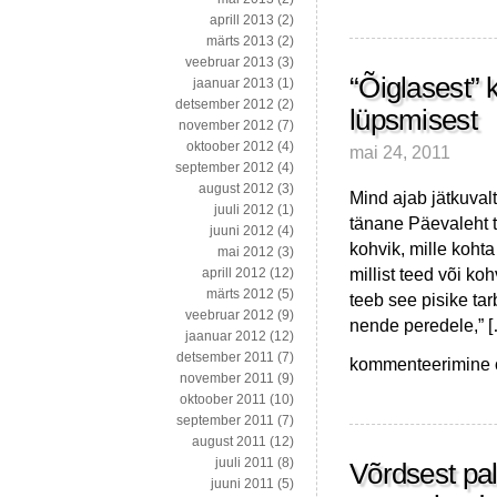
nädala
aprill 2013
(2)
alguseks
märts 2013
(2)
veebruar 2013
(3)
“Õiglasest”
jaanuar 2013
(1)
detsember 2012
(2)
lüpsmisest
november 2012
(7)
oktoober 2012
(4)
mai 24, 2011
september 2012
(4)
august 2012
(3)
Mind ajab jätkuvalt
juuli 2012
(1)
tänane Päevaleht t
juuni 2012
(4)
kohvik, mille kohta
mai 2012
(3)
millist teed või ko
aprill 2012
(12)
märts 2012
(5)
teeb see pisike ta
veebruar 2012
(9)
nende peredele,” 
jaanuar 2012
(12)
detsember 2011
(7)
“Õiglasest”
kommenteerimine on
november 2011
(9)
kohvist
oktoober 2011
(10)
ehk
september 2011
(7)
südametunnistuse
august 2011
(12)
lüpsmisest
juuli 2011
(8)
Võrdsest pal
juuni 2011
(5)