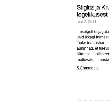
Stiglitz ja 
tegelikusest
mai 2, 2011
Ilmselgelt ei jaga
vaid ikkagi inimes
tõuke teadusharu e
auhinnad, et tule
äärmiselt politisee
mõtlevate inimest
5 Comments