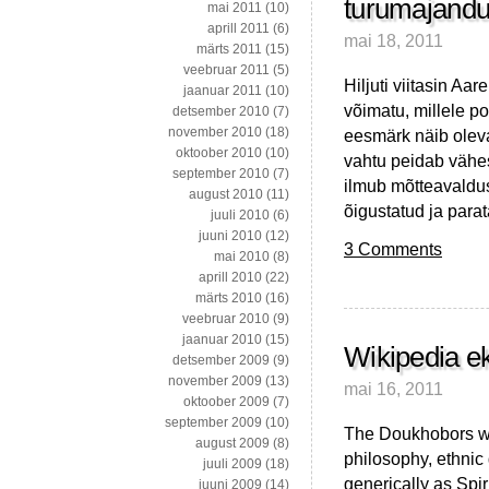
turumajand
mai 2011
(10)
aprill 2011
(6)
mai 18, 2011
märts 2011
(15)
veebruar 2011
(5)
Hiljuti viitasin A
jaanuar 2011
(10)
võimatu, millele p
detsember 2010
(7)
november 2010
(18)
eesmärk näib olevat
oktoober 2010
(10)
vahtu peidab vähest
september 2010
(7)
ilmub mõtteavaldus
august 2010
(11)
õigustatud ja para
juuli 2010
(6)
juuni 2010
(12)
3 Comments
mai 2010
(8)
aprill 2010
(22)
märts 2010
(16)
veebruar 2010
(9)
jaanuar 2010
(15)
Wikipedia e
detsember 2009
(9)
november 2009
(13)
mai 16, 2011
oktoober 2009
(7)
september 2009
(10)
The Doukhobors wer
august 2009
(8)
philosophy, ethnic
juuli 2009
(18)
generically as Spir
juuni 2009
(14)