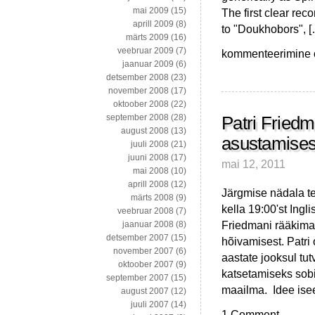
mai 2009
(15)
The first clear reco
aprill 2009
(8)
to "Doukhobors", 
märts 2009
(16)
veebruar 2009
(7)
Wikipedia
kommenteerimine on
jaanuar 2009
(6)
eklektiline
detsember 2008
(23)
sügavus
november 2008
(17)
XXV
oktoober 2008
(22)
september 2008
(28)
Patri Friedm
august 2008
(13)
asustamises
juuli 2008
(21)
juuni 2008
(17)
mai 12, 2011
mai 2008
(10)
aprill 2008
(12)
Järgmise nädala tei
märts 2008
(9)
kella 19:00'st Ingl
veebruar 2008
(7)
Friedmani rääkima
jaanuar 2008
(8)
detsember 2007
(15)
hõivamisest. Patri 
november 2007
(6)
aastate jooksul tu
oktoober 2007
(9)
katsetamiseks sobili
september 2007
(15)
maailma. Idee isee
august 2007
(12)
juuli 2007
(14)
1 Comment