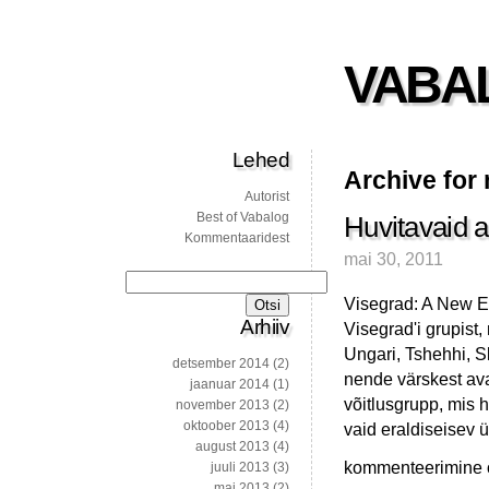
VABA
Lehed
Archive for 
Autorist
Best of Vabalog
Huvitavaid a
Kommentaaridest
mai 30, 2011
Otsi:
Visegrad: A New E
Arhiiv
Visegrad'i grupist
Ungari, Tshehhi, S
detsember 2014
(2)
nende värskest ava
jaanuar 2014
(1)
võitlusgrupp, mis 
november 2013
(2)
oktoober 2013
(4)
vaid eraldiseisev 
august 2013
(4)
Huvitavaid
kommenteerimine on
juuli 2013
(3)
artikleid
mai 2013
(2)