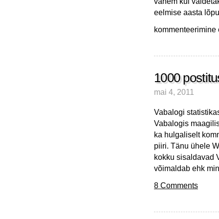
vähem kui väideta
eelmise aasta lõp
Huvitavaid
kommenteerimine on
artikleid
nädalavahetuseks
1000 postit
mai 4, 2011
Vabalogi statistika
Vabalogis maagilise
ka hulgaliselt kom
piiri. Tänu ühele Wo
kokku sisaldavad V
võimaldab ehk min
8 Comments