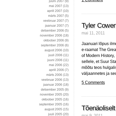
juuni 2007
(9)
mai 2007
(13)
aprill 2007
(10)
märts 2007
(5)
veebruar 2007
(7)
Tyler Cowen
jaanuar 2007
(7)
detsember 2006
(5)
mai 11, 2011
november 2006
(18)
oktoober 2006
(9)
Jaanuari lõpus ilmu
september 2006
(6)
e-raamat The Grea
august 2006
(10)
of Modern History,
juuli 2006
(11)
juuni 2006
(11)
sellele, et Suur S
mai 2006
(22)
mõõtu teos hulgali
aprill 2006
(7)
väljaannetes ja se
märts 2006
(13)
veebruar 2006
(13)
5 Comments
jaanuar 2006
(18)
detsember 2005
(9)
november 2005
(20)
oktoober 2005
(16)
september 2005
(16)
Tõenäoliselt
august 2005
(15)
juuli 2005
(20)
mai 9, 2011