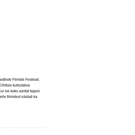
iliste Filmide Festivali,
. Ühtlasi kutsutakse
Kui ise kaks aastat tagasi
lle filmidest näidati ka