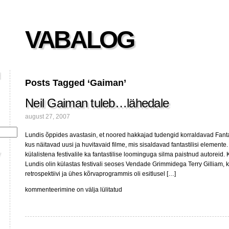
VABALOG
Posts Tagged ‘Gaiman’
Neil Gaiman tuleb…lähedale
august 27, 2007
Lundis õppides avastasin, et noored hakkajad tudengid korraldavad Fantast
kus näitavad uusi ja huvitavaid filme, mis sisaldavad fantastilisi elemente
külalistena festivalile ka fantastilise loominguga silma paistnud autoreid. 
Lundis olin külastas festivali seoses Vendade Grimmidega Terry Gilliam, ke
retrospektiivi ja ühes kõrvaprogrammis oli esitlusel […]
Neil
kommenteerimine on välja lülitatud
Gaiman
tuleb…
lähedale