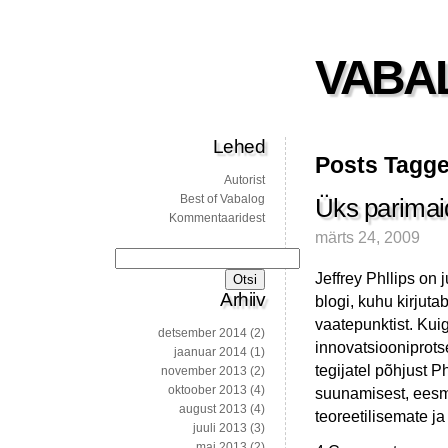
VABA
Lehed
Posts Tagge
Autorist
Best of Vabalog
Üks parimaid
Kommentaaridest
märts 24, 2009
Otsi:
Jeffrey Phllips on
Arhiiv
blogi, kuhu kirjuta
vaatepunktist. Kui
detsember 2014
(2)
innovatsiooniprots
jaanuar 2014
(1)
tegijatel põhjust Ph
november 2013
(2)
oktoober 2013
(4)
suunamisest, eesmä
august 2013
(4)
teoreetilisemate ja
juuli 2013
(3)
mai 2013
(2)