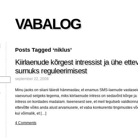
VABALOG
Posts Tagged ‘niklus’
Kiirlaenude kõrgest intressist ja ühe ett
surnuks reguleerimisest
september 22, 2008
Minu jaoks on siiani täiesti hämmastav, et enamus SMS-laenude vastasei
vaevunud selgeks tegema, miks kiirlaenude intress on sedavõrd kõrge ja
intress on kordades madalam. Iseenesest see, et meil tegutseb valdk
ettevõtte võiks anda alust arvamusele, et vaba konkurentsi tingimustes võe
kui võimalik, et […]
4 Comments