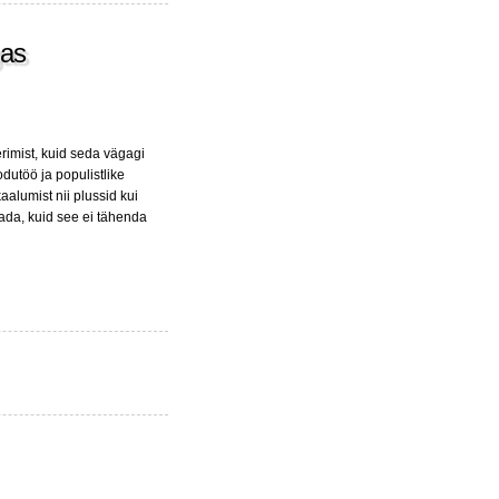
gas
imist, kuid seda vägagi
dutöö ja populistlike
alumist nii plussid kui
ada, kuid see ei tähenda