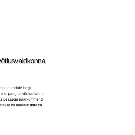
evõtlusvaldkonna
d pole endale isegi
 miks pangast võetud laenu
onnas peaaegu paarkümmend
takse nii madalat intressi