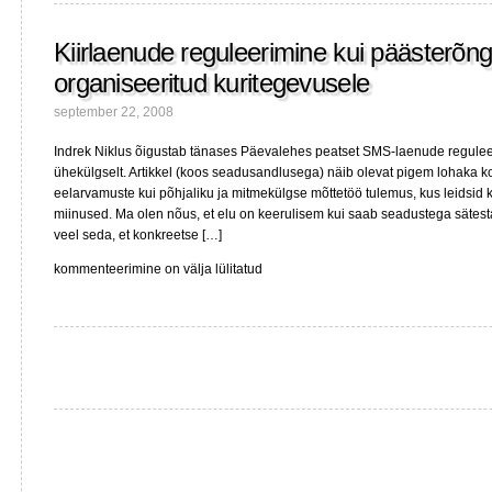
Kiirlaenude reguleerimine kui päästerõn
organiseeritud kuritegevusele
september 22, 2008
Indrek Niklus õigustab tänases Päevalehes peatset SMS-laenude reguleer
ühekülgselt. Artikkel (koos seadusandlusega) näib olevat pigem lohaka ko
eelarvamuste kui põhjaliku ja mitmekülgse mõttetöö tulemus, kus leidsid ka
miinused. Ma olen nõus, et elu on keerulisem kui saab seadustega sätest
veel seda, et konkreetse […]
Kiirlaenude
kommenteerimine on välja lülitatud
reguleerimine
kui
päästerõngas
organiseeritud
kuritegevusele