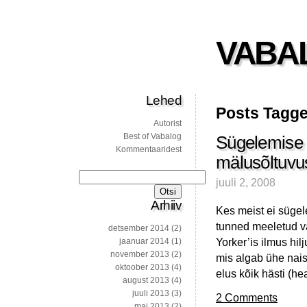
VABA
Lehed
Posts Tagge
Autorist
Best of Vabalog
Sügelemise 
Kommentaaridest
mälusõltuvu
Otsi:
juuli 2, 2008
Arhiiv
Kes meist ei sügele
tunned meeletud v
detsember 2014
(2)
Yorker’is ilmus hilj
jaanuar 2014
(1)
november 2013
(2)
mis algab ühe nais
oktoober 2013
(4)
elus kõik hästi (he
august 2013
(4)
juuli 2013
(3)
2 Comments
mai 2013
(2)