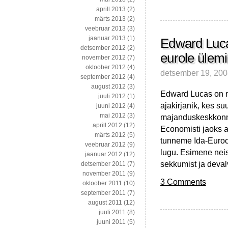
aprill 2013
(2)
märts 2013
(2)
veebruar 2013
(3)
jaanuar 2013
(1)
Edward Lucas
detsember 2012
(2)
eurole ülem
november 2012
(7)
oktoober 2012
(4)
detsember 19, 20
september 2012
(4)
august 2012
(3)
Edward Lucas on m
juuli 2012
(1)
ajakirjanik, kes su
juuni 2012
(4)
mai 2012
(3)
majanduskeskkonna
aprill 2012
(12)
Economisti jaoks ar
märts 2012
(5)
tunneme Ida-Euroo
veebruar 2012
(9)
lugu. Esimene neis
jaanuar 2012
(12)
sekkumist ja deva
detsember 2011
(7)
november 2011
(9)
3 Comments
oktoober 2011
(10)
september 2011
(7)
august 2011
(12)
juuli 2011
(8)
juuni 2011
(5)