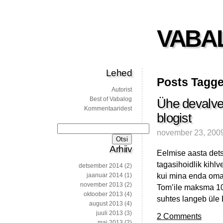
VABA
Lehed
Posts Tagg
Autorist
Best of Vabalog
Ühe devalvee
Kommentaaridest
blogist
Otsi:
november 23, 200
Arhiiv
Eelmise aasta det
tagasihoidlik kih
detsember 2014
(2)
kui mina enda omas
jaanuar 2014
(1)
november 2013
(2)
Tom’ile maksma 100
oktoober 2013
(4)
suhtes langeb üle 
august 2013
(4)
juuli 2013
(3)
2 Comments
mai 2013
(2)