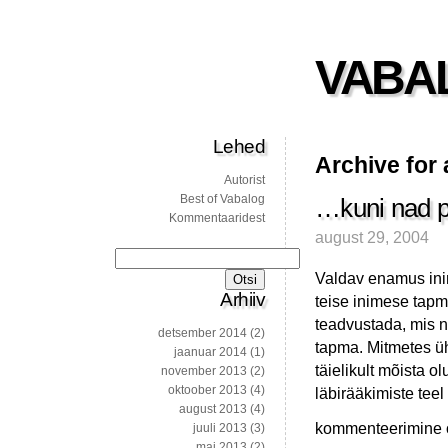
VABA
Lehed
Archive for
Autorist
Best of Vabalog
…kuni nad p
Kommentaaridest
august 29, 2004
Otsi:
Valdav enamus ini
Arhiiv
teise inimese tapm
teadvustada, mis n
detsember 2014
(2)
tapma. Mitmetes ü
jaanuar 2014
(1)
täielikult mõista o
november 2013
(2)
oktoober 2013
(4)
läbirääkimiste teel
august 2013
(4)
…
kommenteerimine on
juuli 2013
(3)
kuni
mai 2013
(2)