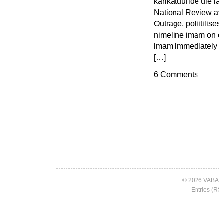
karikatuuride üle 
National Review av
Outrage, poliitili
nimeline imam on 
imam immediately 
[…]
6 Comments
© 2026 VABA
Entries (R