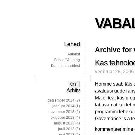
VABA
Lehed
Archive for
Autorist
Best of Vabalog
Kas tehnoloo
Kommentaaridest
veebruar 28, 2006
Otsi:
Homme saab täis es
Arhiiv
avaldusi uude rah
Ma ei tea, kas pro
detsember 2014
(2)
tabavamat kui tehn
jaanuar 2014
(1)
programmi lehekülj
november 2013
(2)
oktoober 2013
(4)
Governance is a t
august 2013
(4)
Kas
kommenteerimine on
juuli 2013
(3)
tehnoloogia
mai 2013
(2)