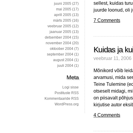
sellest, kuidas tu
juuni 2005
(27)
juurde loonud, oli 
mai 2005
(17)
aprill 2005
(13)
7 Comments
märts 2005
(16)
veebruar 2005
(12)
jaanuar 2005
(13)
detsember 2004
(15)
november 2004
(20)
Kuidas ja ku
oktoober 2004
(7)
september 2004
(1)
veebruar 11, 2006
august 2004
(1)
juuli 2004
(1)
Mõnikord võib leid
Meta
arvamusi, mida ser
Teine Tulemine (ed
Logi sisse
otseselt midagi, mi
Postituste RSS
on piisavalt põhjus
Kommentaaride RSS
kirjutise autor eks
WordPress.org
4 Comments