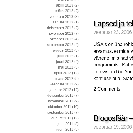
valitsemine
aprill 2013
(2)
või
märts 2013
(2)
haldus
veebruar 2013
(3)
TTÜ’s?
Lapsed ja t
jaanuar 2013
(1)
detsember 2012
(2)
veebruar 23, 2006
november 2012
(7)
oktoober 2012
(4)
USA’s on üha rohk
september 2012
(4)
arvamus, et mida v
august 2012
(3)
juuli 2012
(1)
vähene, mis nad võ
juuni 2012
(4)
programmist. Kahe
mai 2012
(3)
Television Rot You
aprill 2012
(12)
kahtluse alla. Slat
märts 2012
(5)
veebruar 2012
(9)
2 Comments
jaanuar 2012
(12)
detsember 2011
(7)
november 2011
(9)
oktoober 2011
(10)
september 2011
(7)
Blogosfäär –
august 2011
(12)
juuli 2011
(8)
veebruar 19, 2006
juuni 2011
(5)