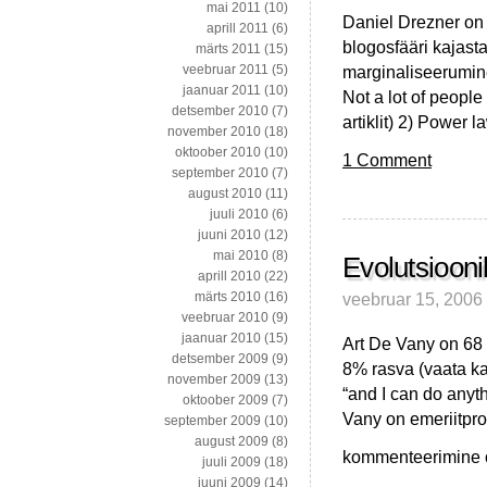
mai 2011
(10)
Daniel Drezner on 
aprill 2011
(6)
blogosfääri kajasta
märts 2011
(15)
marginaliseerumine.
veebruar 2011
(5)
jaanuar 2011
(10)
Not a lot of people
detsember 2010
(7)
artiklit) 2) Power 
november 2010
(18)
oktoober 2010
(10)
1 Comment
september 2010
(7)
august 2010
(11)
juuli 2010
(6)
juuni 2010
(12)
mai 2010
(8)
Evolutsiooni
aprill 2010
(22)
veebruar 15, 2006
märts 2010
(16)
veebruar 2010
(9)
jaanuar 2010
(15)
Art De Vany on 68 
detsember 2009
(9)
8% rasva (vaata ka 
november 2009
(13)
“and I can do anyt
oktoober 2009
(7)
Vany on emeriitpro
september 2009
(10)
august 2009
(8)
Evolutsiooniline
kommenteerimine on
juuli 2009
(18)
vormisolek
juuni 2009
(14)