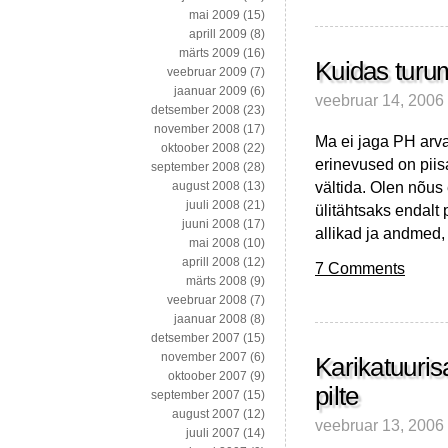
(evolutionary
mai 2009
(15)
fitness)
aprill 2009
(8)
märts 2009
(16)
Kuidas turu
veebruar 2009
(7)
jaanuar 2009
(6)
veebruar 14, 2006
detsember 2008
(23)
november 2008
(17)
Ma ei jaga PH arvam
oktoober 2008
(22)
erinevused on piisa
september 2008
(28)
vältida. Olen nõus
august 2008
(13)
juuli 2008
(21)
ülitähtsaks endalt
juuni 2008
(17)
allikad ja andmed,
mai 2008
(10)
aprill 2008
(12)
7 Comments
märts 2008
(9)
veebruar 2008
(7)
jaanuar 2008
(8)
detsember 2007
(15)
november 2007
(6)
Karikatuuris
oktoober 2007
(9)
pilte
september 2007
(15)
august 2007
(12)
veebruar 13, 2006
juuli 2007
(14)