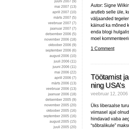
juuni 2007
(9)
Autor: Signe Wilk
mai 2007
(13)
arutleb selle üle, 
aprill 2007
(10)
märts 2007
(5)
väljaanded tegelen
veebruar 2007
(7)
käinud ka mõned ka
jaanuar 2007
(7)
enda blogi hulgalise
detsember 2006
(5)
moel kommenteeri
november 2006
(18)
oktoober 2006
(9)
1 Comment
september 2006
(6)
august 2006
(10)
juuli 2006
(11)
juuni 2006
(11)
mai 2006
(22)
Töötamist j
aprill 2006
(7)
ning USA’s
märts 2006
(13)
veebruar 2006
(13)
veebruar 12, 2006
jaanuar 2006
(18)
detsember 2005
(9)
Üks liberaalse tu
november 2005
(20)
oktoober 2005
(16)
viimasel ajal olnu
september 2005
(16)
hindavad vaba aega
august 2005
(15)
“sõbralikule” maks
juuli 2005
(20)