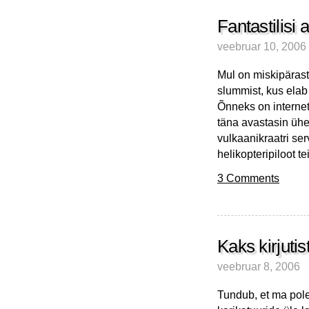
Fantastilisi 
veebruar 10, 2006
Mul on miskipärast 
slummist, kus elab 
Õnneks on internet
täna avastasin ühe 
vulkaanikraatri ser
helikopteripiloot t
3 Comments
Kaks kirjuti
veebruar 8, 2006
Tundub, et ma pole