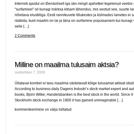
Interneti ajastul on tõenäoliselt iga üks mingil ajahetkel tegelenud veebis
“surfamisel” oli kunagi märksa kitsam tähendus, mis seotud vee, suurte la
nõretava elustiiliga. Eesti rannikuvete tillukestes ja külmades lainetes ei sa
rääkida, kuid maailm on lai ja täna on surfamine populaarsem kui kunagi
selle […]
2 Comments
Milline on maailma tulusaim aktsia?
september 7, 2009
Üllataval kombel ei tasu maailma väidetavalt kõige tulusamat aktsiat otsi
According to business daily Dagens Industri’s stock market expert and aut
books, Björn Wilke, Handelsbanken is the best stock in the world. Since it wa
Stockholm stock exchange in 1900 it has gained unimaginable […]
Milline
kommenteerimine on välja lülitatud
on
maailma
tulusaim
aktsia?