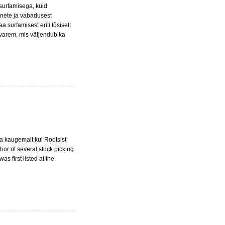
 surfamisega, kuid
inete ja vabadusest
a surfamisest eriti tõsiselt
 varem, mis väljendub ka
da kaugemalt kui Rootsist:
hor of several stock picking
s first listed at the