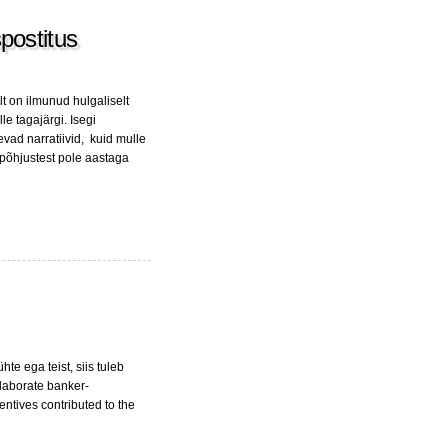
postitus
t on ilmunud hulgaliselt
le tagajärgi. Isegi
ad narratiivid, kuid mulle
i põhjustest pole aastaga
te ega teist, siis tuleb
elaborate banker-
ntives contributed to the