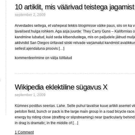
10 artiklit, mis väärivad teistega jagamist
september 2, 2009
Arvestades sellega, et vahepeal tekkis blogimisse väike paus, siis on ka vii
tavalisest hulga rohkem. Aga asja juurde: They Carry Guns – Kalifornias o
kandmine lubatud, kuid seda kitsendustega, mis on paljudele jätnud mulj
aktivistid San Diegos üritavad siiski relvade varjamatut kandmist avalikk
sellest ajendatuna proovis […]
10
kommenteerimine on välja lülitatud
artiklit,
mis
väärivad
teistega
Wikipedia eklektiline sügavus X
jagamist
september 1, 2009
Kümnes postitus seerias. Lahe. Selle puhul tavalise kuue artikli asemel 
peloton field, bunch or pack is the large main group in a road bicycle race
energy by riding close (drafting or slipstreaming) near (particularly behind
in drag is dramatic; in the middle of […]
1 Comment