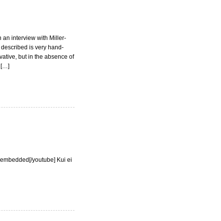
 an interview with Miller-
 described is very hand-
ative, but in the absence of
 […]
embedded[/youtube] Kui ei