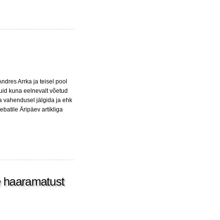
dres Arrka ja teisel pool
kuid kuna eelnevalt võetud
a vahendusel jälgida ja ehk
batile Äripäev artikliga
e haaramatust