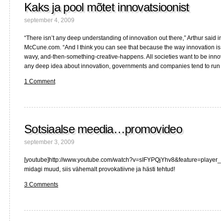
Kaks ja pool mõtet innovatsioonist
september 4, 2009
“There isn’t any deep understanding of innovation out there,” Arthur said in
McCune.com. “And I think you can see that because the way innovation is
wavy, and-then-something-creative-happens. All societies want to be innov
any deep idea about innovation, governments and companies tend to run
1 Comment
Sotsiaalse meedia…promovideo
september 3, 2009
[youtube]http://www.youtube.com/watch?v=sIFYPQjYhv8&feature=player_
midagi muud, siis vähemalt provokatiivne ja hästi tehtud!
3 Comments