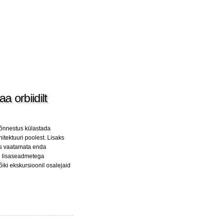
a orbiidilt
i õnnestus külastada
itektuuri poolest. Lisaks
is vaatamata enda
te lisaseadmetega
õiki ekskursioonil osalejaid