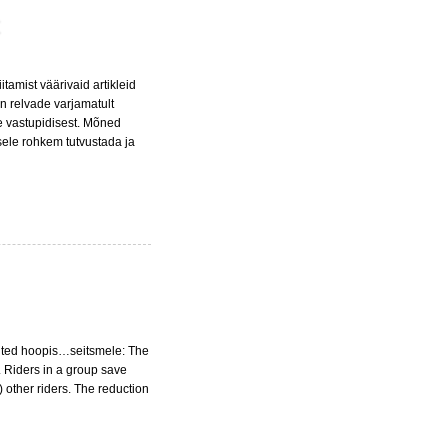
tamist väärivaid artikleid
n relvade varjamatult
e vastupidisest. Mõned
usele rohkem tutvustada ja
viited hoopis…seitsmele: The
. Riders in a group save
) other riders. The reduction