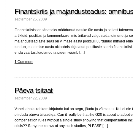
tehtud
Finantskriis ja majandusteadus: omnibus
Tallinnast,
teine
september 25, 2009
Maa
orbiidilt
Finantskriisist on tänaseks möödunud natuke üle aasta ja sellest tuleneval
artikleid, postitusi ja kommentaare, mis üritavad valgustada toimunut ja sel
majandusteadlaste seas on viimase aasta jooksul juurdunud mitmed erinev
tundub, et eelmise aasta oktoobris kirjutatud postituste seeria finantskriis
enda väärtust kaotanud ja pigem väärib […]
1 Comment
Päeva tsitaat
september 22, 2009
Vahel tahaks rohkem kirjutada kui on aega, jõudu ja võimalust. Kui ei ole üh
piirduda päeva tsitaadiga: Can it really be that the G20 is about to adopt 
compensation rules without a single study showing that compensation ince
crisis?? If anyone knows of any such studies, PLEASE […]