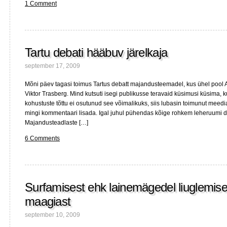
1 Comment
Tartu debati hääbuv järelkaja
september 17, 2009
Mõni päev tagasi toimus Tartus debatt majandusteemadel, kus ühel pool An
Viktor Trasberg. Mind kutsuti isegi publikusse teravaid küsimusi küsima, 
kohustuste tõttu ei osutunud see võimalikuks, siis lubasin toimunut meedi
mingi kommentaari lisada. Igal juhul pühendas kõige rohkem leheruumi de
Majandusteadlaste […]
6 Comments
Surfamisest ehk lainemägedel liuglemis
maagiast
september 10, 2009