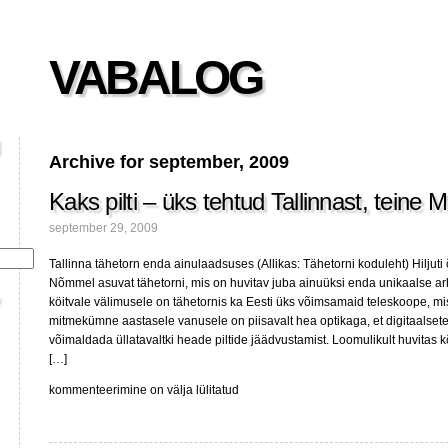
VABALOG
Archive for september, 2009
Kaks pilti – üks tehtud Tallinnast, teine Ma
september 29, 2009
Tallinna tähetorn enda ainulaadsuses (Allikas: Tähetorni koduleht) Hiljut
Nõmmel asuvat tähetorni, mis on huvitav juba ainuüksi enda unikaalse arh
köitvale välimusele on tähetornis ka Eesti üks võimsamaid teleskoope, m
mitmekümne aastasele vanusele on piisavalt hea optikaga, et digitaalse
võimaldada üllatavaltki heade piltide jäädvustamist. Loomulikult huvitas k
[…]
Kaks
kommenteerimine on välja lülitatud
pilti
–
üks