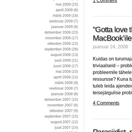
1 Comment
mai 2009
(15)
aprill 2009
(8)
märts 2009
(16)
veebruar 2009
(7)
jaanuar 2009
(6)
"Gotta love 
detsember 2008
(23)
MacBook’ile
november 2008
(17)
oktoober 2008
(22)
jaanuar 24, 2006
september 2008
(28)
august 2008
(13)
Kuidas on turumaj
juuli 2008
(21)
triviaalseid – prob
juuni 2008
(17)
probleemile tähele
mai 2008
(10)
aprill 2008
(12)
ressursse? Kuna t
märts 2008
(9)
tuleb leida ajende
veebruar 2008
(7)
teisejärgulise pro
jaanuar 2008
(8)
detsember 2007
(15)
4 Comments
november 2007
(6)
oktoober 2007
(9)
september 2007
(15)
august 2007
(12)
juuli 2007
(14)