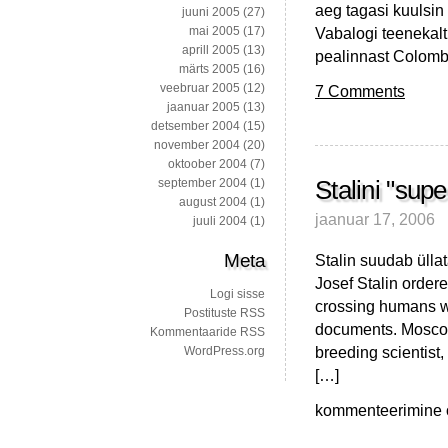
aeg tagasi kuulsin 
juuni 2005
(27)
Vabalogi teenekalt 
mai 2005
(17)
aprill 2005
(13)
pealinnast Colombo
märts 2005
(16)
veebruar 2005
(12)
7 Comments
jaanuar 2005
(13)
detsember 2004
(15)
november 2004
(20)
oktoober 2004
(7)
Stalini "sup
september 2004
(1)
august 2004
(1)
jaanuar 17, 2006
juuli 2004
(1)
Meta
Stalin suudab ülla
Josef Stalin ordere
Logi sisse
crossing humans wi
Postituste RSS
documents. Moscow
Kommentaaride RSS
breeding scientist,
WordPress.org
[…]
Stalini
kommenteerimine on
"supersõdurid",
kaheksajalad