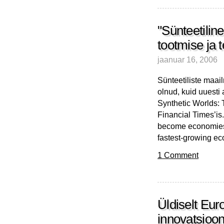
ja
myvu
"Sünteetilin
tootmise ja 
jaanuar 16, 2006
Sünteetiliste maai
olnud, kuid uuest
Synthetic Worlds:
Financial Times’is
become economies 
fastest-growing ec
1 Comment
Üldiselt Eur
innovatsiooni