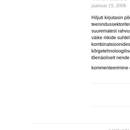
jaanuar 15, 2006
Hiljuti kirjutasin 
teenindussektorites
suurematest rahvusv
väike riikide suht
kombinatsioonides 
kõrgetehnoloogilis
tõenäoliselt nende 
Üldiselt
kommenteerimine on
Euroopa
Liidu
mõjust
Eesti
innovatsioonipoliitikale