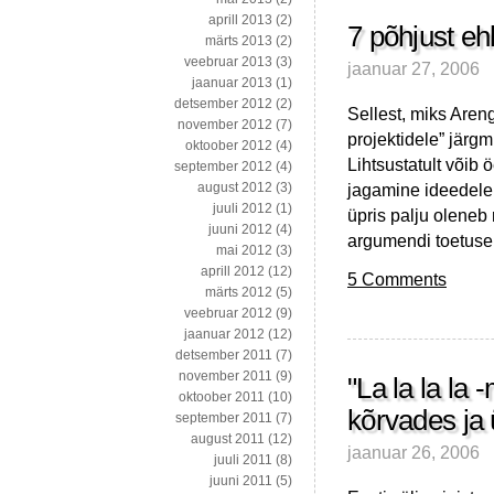
aprill 2013
(2)
7 põhjust ehk
märts 2013
(2)
veebruar 2013
(3)
jaanuar 27, 2006
jaanuar 2013
(1)
detsember 2012
(2)
Sellest, miks Aren
november 2012
(7)
projektidele” järgm
oktoober 2012
(4)
Lihtsustatult võib
september 2012
(4)
jagamine ideedele, 
august 2012
(3)
juuli 2012
(1)
üpris palju oleneb
juuni 2012
(4)
argumendi toetusek
mai 2012
(3)
aprill 2012
(12)
5 Comments
märts 2012
(5)
veebruar 2012
(9)
jaanuar 2012
(12)
detsember 2011
(7)
november 2011
(9)
"La la la la 
oktoober 2011
(10)
kõrvades ja
september 2011
(7)
august 2011
(12)
jaanuar 26, 2006
juuli 2011
(8)
juuni 2011
(5)