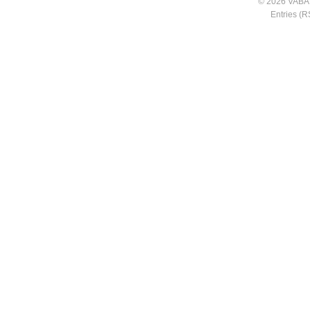
© 2026 VABA
Entries (R