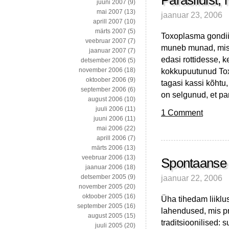
Parasiidist,
juuni 2007
(9)
mai 2007
(13)
jaanuar 23, 2006
aprill 2007
(10)
märts 2007
(5)
Toxoplasma gondii 
veebruar 2007
(7)
muneb munad, mis 
jaanuar 2007
(7)
edasi rottidesse, k
detsember 2006
(5)
kokkupuutunud Tox
november 2006
(18)
oktoober 2006
(9)
tagasi kassi kõhtu
september 2006
(6)
on selgunud, et par
august 2006
(10)
juuli 2006
(11)
1 Comment
juuni 2006
(11)
mai 2006
(22)
aprill 2006
(7)
märts 2006
(13)
veebruar 2006
(13)
Spontaanse k
jaanuar 2006
(18)
jaanuar 22, 2006
detsember 2005
(9)
november 2005
(20)
oktoober 2005
(16)
Üha tihedam liiklu
september 2005
(16)
lahendused, mis p
august 2005
(15)
traditsioonilised:
juuli 2005
(20)