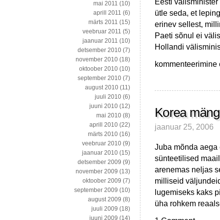
Eesti välisminister
mai 2011
(10)
ütle seda, et lepi
aprill 2011
(6)
märts 2011
(15)
erinev sellest, mil
veebruar 2011
(5)
Paeti sõnul ei väli
jaanuar 2011
(10)
Hollandi välisminis
detsember 2010
(7)
november 2010
(18)
"La
kommenteerimine on
oktoober 2010
(10)
la
september 2010
(7)
la
august 2010
(11)
la
juuli 2010
(6)
-
juuni 2010
(12)
ma
Korea mänguk
mai 2010
(8)
ei
aprill 2010
(22)
jaanuar 25, 2006
kuule
märts 2010
(16)
sind-
veebruar 2010
(9)
Juba mõnda aega 
la
jaanuar 2010
(15)
la
sünteetilised maai
detsember 2009
(9)
la.."
arenemas neljas sek
november 2009
(13)
näpud
milliseid väljunde
oktoober 2009
(7)
kõrvades
september 2009
(10)
lugemiseks kaks pi
ja
august 2009
(8)
ümisedes
üha rohkem reaals
juuli 2009
(18)
juuni 2009
(14)