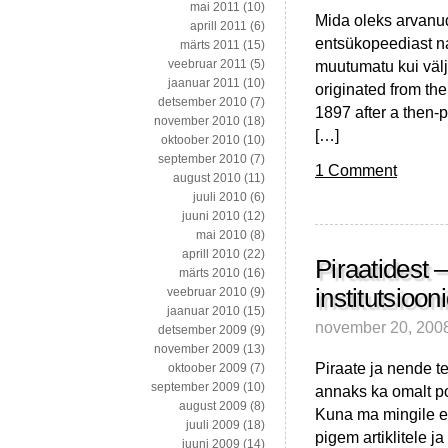
mai 2011
(10)
Mida oleks arvanud 
aprill 2011
(6)
entsükopeediast na
märts 2011
(15)
muutumatu kui välj
veebruar 2011
(5)
jaanuar 2011
(10)
originated from th
detsember 2010
(7)
1897 after a then-
november 2010
(18)
[…]
oktoober 2010
(10)
september 2010
(7)
1 Comment
august 2010
(11)
juuli 2010
(6)
juuni 2010
(12)
mai 2010
(8)
aprill 2010
(22)
Piraatidest –
märts 2010
(16)
institutsioon
veebruar 2010
(9)
jaanuar 2010
(15)
november 20, 200
detsember 2009
(9)
november 2009
(13)
Piraate ja nende te
oktoober 2009
(7)
september 2009
(10)
annaks ka omalt po
august 2009
(8)
Kuna ma mingile eri
juuli 2009
(18)
pigem artiklitele j
juuni 2009
(14)