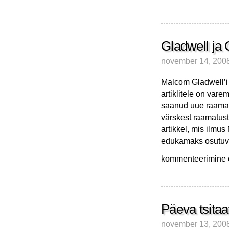
Gladwell ja 
november 14, 200
Malcom Gladwell’i 
artiklitele on var
saanud uue raamatu
värskest raamatust 
artikkel, mis ilmus
edukamaks osutuv
Gladwell
kommenteerimine on
ja
Gladwellist
Päeva tsitaa
november 13, 200