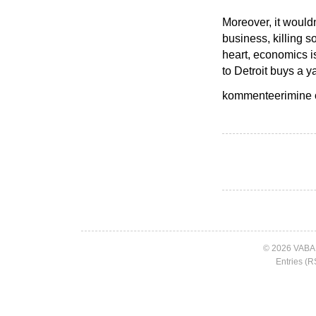
Moreover, it wouldn
business, killing s
heart, economics i
to Detroit buys a ya
Päeva
kommenteerimine on
tsitaat
© 2026 VABA
Entries (R