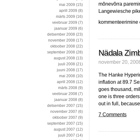
mõnevõrra paremini
mai 2009
(15)
Langewiesche pike
aprill 2009
(8)
märts 2009
(16)
Piraatidest
kommenteerimine on
veebruar 2009
(7)
–
jaanuar 2009
(6)
tänase
detsember 2008
(23)
olukorra
november 2008
(17)
taustast
oktoober 2008
(22)
ja
Nädala Zimb
september 2008
(28)
ajaloolistest
august 2008
(13)
november 20, 200
institutsioonidest
juuli 2008
(21)
juuni 2008
(17)
The Hanke Hyperinf
mai 2008
(10)
inflation at 89.7 Se
aprill 2008
(12)
märts 2008
(9)
goes thousand, millio
veebruar 2008
(7)
one is three orders 
jaanuar 2008
(8)
out in full, because
detsember 2007
(15)
november 2007
(6)
7 Comments
oktoober 2007
(9)
september 2007
(15)
august 2007
(12)
juuli 2007
(14)