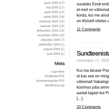
juuni 2005
(27)
suudaks Eesti enda
mai 2005
(17)
et meil on vähemal
aprill 2005
(13)
korda, kui me ainu
märts 2005
(16)
on tõsiselt võetav 
veebruar 2005
(12)
jaanuar 2005
(13)
11 Comments
detsember 2004
(15)
november 2004
(20)
oktoober 2004
(7)
september 2004
(1)
august 2004
(1)
Sundteenistu
juuli 2004
(1)
november 17, 200
Meta
Kui ma tänase Post
Logi sisse
et kas see on mingi
Postituste RSS
Kommentaaride RSS
vähemalt Vabalogi 
WordPress.org
küsimus juba ammu 
aastat tagasi kui 
[…]
20 Comments