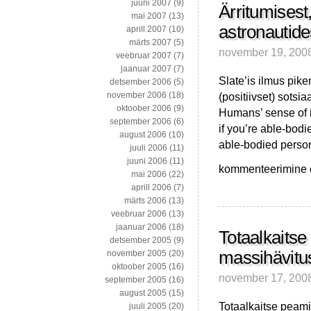
juuni 2007
(9)
Ärritumisest
mai 2007
(13)
astronautides
aprill 2007
(10)
märts 2007
(5)
november 19, 200
veebruar 2007
(7)
jaanuar 2007
(7)
Slate’is ilmus pikem
detsember 2006
(5)
(positiivset) sotsi
november 2006
(18)
oktoober 2006
(9)
Humans’ sense of in
september 2006
(6)
if you’re able-bod
august 2006
(10)
able-bodied person
juuli 2006
(11)
juuni 2006
(11)
Ärritumisest,
kommenteerimine on
mai 2006
(22)
GMO’dest,
aprill 2006
(7)
evolutsioonist,
märts 2006
(13)
astronautidest
veebruar 2006
(13)
ja
jaanuar 2006
(18)
fruktoosist
Totaalkaitse 
detsember 2005
(9)
massihävitus
november 2005
(20)
oktoober 2005
(16)
november 17, 200
september 2005
(16)
august 2005
(15)
Totaalkaitse peam
juuli 2005
(20)