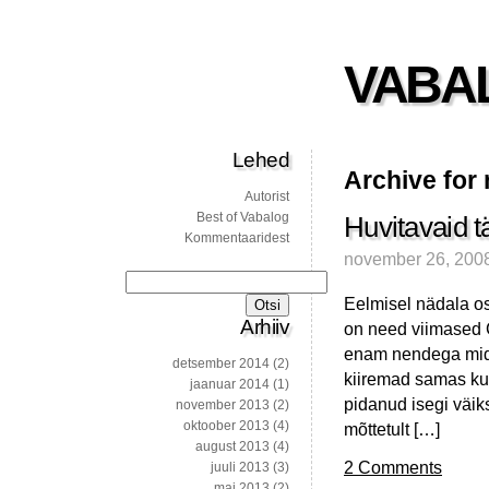
VABA
Lehed
Archive for
Autorist
Best of Vabalog
Huvitavaid t
Kommentaaridest
november 26, 200
Otsi:
Eelmisel nädala os
Arhiiv
on need viimased CD
enam nendega mida
detsember 2014
(2)
kiiremad samas kui
jaanuar 2014
(1)
pidanud isegi väik
november 2013
(2)
oktoober 2013
(4)
mõttetult […]
august 2013
(4)
2 Comments
juuli 2013
(3)
mai 2013
(2)