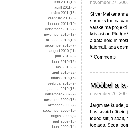
november 27, 200
mai 2011
(10)
aprill 2011
(6)
märts 2011
(15)
Silver Meikar anna
veebruar 2011
(5)
surnuks lööma vai
jaanuar 2011
(10)
värskeima projekt
detsember 2010
(7)
Mis asi on PledgeB
november 2010
(18)
aidata neid inimesi
oktoober 2010
(10)
september 2010
(7)
laiemalt, aga ees
august 2010
(11)
7 Comments
juuli 2010
(6)
juuni 2010
(12)
mai 2010
(8)
aprill 2010
(22)
märts 2010
(16)
Mööbel a la
veebruar 2010
(9)
jaanuar 2010
(15)
november 26, 200
detsember 2009
(9)
november 2009
(13)
Järgmiste kuude jo
oktoober 2009
(7)
september 2009
(10)
huvitavaid näiteid 
august 2009
(8)
ideed siit ja sealt
juuli 2009
(18)
toetada. Seda loom
juuni 2009
(14)