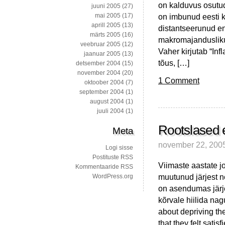
on kalduvus osutud
juuni 2005
(27)
on imbunud eesti k
mai 2005
(17)
aprill 2005
(13)
distantseerunud end
märts 2005
(16)
makromajanduslikus
veebruar 2005
(12)
Vaher kirjutab “Inf
jaanuar 2005
(13)
tõus, […]
detsember 2004
(15)
november 2004
(20)
1 Comment
oktoober 2004
(7)
september 2004
(1)
august 2004
(1)
juuli 2004
(1)
Rootslased 
Meta
november 22, 200
Logi sisse
Postituste RSS
Viimaste aastate 
Kommentaaride RSS
muutunud järjest 
WordPress.org
on asendumas järj
kõrvale hiilida nag
about depriving th
that they felt satisf