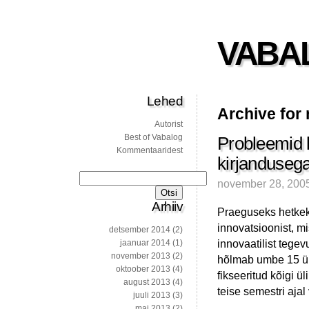
VABA
Lehed
Archive for
Autorist
Best of Vabalog
Probleemid 
Kommentaaridest
kirjanduseg
Otsi:
november 28, 200
Arhiiv
Praeguseks hetkeks
innovatsioonist, m
detsember 2014
(2)
innovaatilist tege
jaanuar 2014
(1)
november 2013
(2)
hõlmab umbe 15 üli
oktoober 2013
(4)
fikseeritud kõigi ü
august 2013
(4)
teise semestri ajal
juuli 2013
(3)
mai 2013
(2)