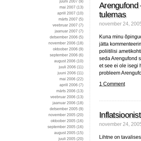
juuni 2007
(9)
Arengufond 
mai 2007
(13)
tulemas
aprill 2007
(10)
märts 2007
(5)
november 24, 200
veebruar 2007
(7)
jaanuar 2007
(7)
Kuna minu õpingud
detsember 2006
(5)
jätta kommenteerim
november 2006
(18)
oktoober 2006
(9)
poliitilisi ametikoh
september 2006
(6)
seda Arengufond sis
august 2006
(10)
et see ei ole iseg
juuli 2006
(11)
probleem Arengufo
juuni 2006
(11)
mai 2006
(22)
1 Comment
aprill 2006
(7)
märts 2006
(13)
veebruar 2006
(13)
jaanuar 2006
(18)
detsember 2005
(9)
Inflatsioonis
november 2005
(20)
oktoober 2005
(16)
november 24, 200
september 2005
(16)
august 2005
(15)
Lihtne on tavalises
juuli 2005
(20)