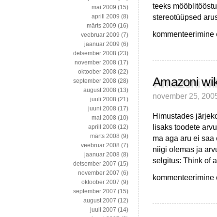
teeks mööblitööstu
mai 2009
(15)
stereotüüpsed aru
aprill 2009
(8)
märts 2009
(16)
Mööbel
kommenteerimine on
veebruar 2009
(7)
a
jaanuar 2009
(6)
la
detsember 2008
(23)
Sony
november 2008
(17)
PSP
oktoober 2008
(22)
Amazoni wik
september 2008
(28)
august 2008
(13)
november 25, 200
juuli 2008
(21)
juuni 2008
(17)
Himustades järjeko
mai 2008
(10)
lisaks toodete arvu
aprill 2008
(12)
märts 2008
(9)
ma aga aru ei saa 
veebruar 2008
(7)
niigi olemas ja ar
jaanuar 2008
(8)
selgitus: Think of
detsember 2007
(15)
november 2007
(6)
Amazoni
kommenteerimine on
oktoober 2007
(9)
wikid
september 2007
(15)
–
august 2007
(12)
miks?!
juuli 2007
(14)