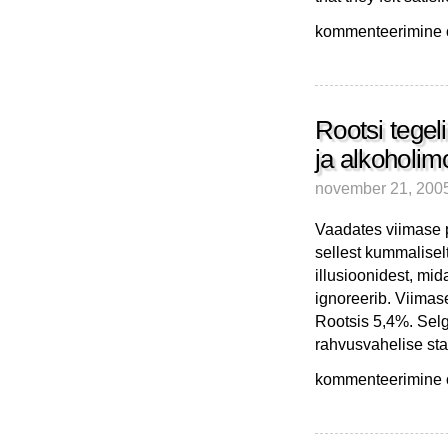
Rootslased
kommenteerimine on
ei
taha
enam
eriti
makse
Rootsi tegel
maksta
ja alkoholim
november 21, 200
Vaadates viimase p
sellest kummaliselt
illusioonidest, mid
ignoreerib. Viimas
Rootsis 5,4%. Selgu
rahvusvahelise stan
Rootsi
kommenteerimine on
tegelikust
töötusmäärast,
naiste