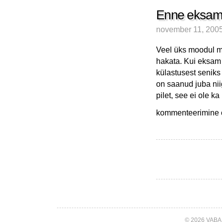
tööhõivest
ja
Enne eksamir
alkoholimonopoli
november 11, 200
reklaamist
Veel üks moodul ma
hakata. Kui eksam 
külastusest seniks
on saanud juba niig
pilet, see ei ole k
Enne
kommenteerimine on
eksamireziimi
minekut
midagi
Piraajalt
© 2026 VABA