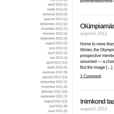
“Liigne
kommenteerimine on
aprill 2013
(2)
kiirustamine”
märts 2013
(2)
ravimite
veebruar 2013
(3)
turule
jaanuar 2013
(1)
toomisega?
detsember 2012
(2)
Olümpiamängu
november 2012
(7)
august 6, 2012
oktoober 2012
(4)
september 2012
(4)
Home to more than
august 2012
(3)
juuli 2012
(1)
Winter, the Olympic
juuni 2012
(4)
prospective membe
mai 2012
(3)
assumed — a chaste
aprill 2012
(12)
But the image […]
märts 2012
(5)
veebruar 2012
(9)
1 Comment
jaanuar 2012
(12)
detsember 2011
(7)
november 2011
(9)
oktoober 2011
(10)
september 2011
(7)
Inimkond taa
august 2011
(12)
juuli 2011
(8)
august 5, 2012
juuni 2011
(5)