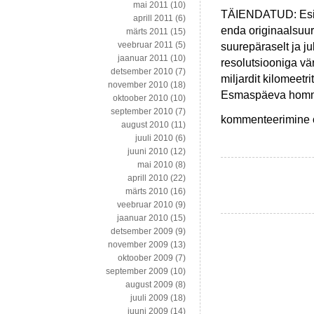
mai 2011
(10)
TÄIENDATUD: Esime
aprill 2011
(6)
enda originaalsuu
märts 2011
(15)
suurepäraselt ja j
veebruar 2011
(5)
jaanuar 2011
(10)
resolutsiooniga vär
detsember 2010
(7)
miljardit kilomeet
november 2010
(18)
Esmaspäeva hommik
oktoober 2010
(10)
september 2010
(7)
Inimkond
kommenteerimine on
august 2010
(11)
taas
juuli 2010
(6)
kord
juuni 2010
(12)
robotiga
mai 2010
(8)
Marsile
aprill 2010
(22)
märts 2010
(16)
veebruar 2010
(9)
jaanuar 2010
(15)
detsember 2009
(9)
november 2009
(13)
oktoober 2009
(7)
september 2009
(10)
august 2009
(8)
juuli 2009
(18)
juuni 2009
(14)