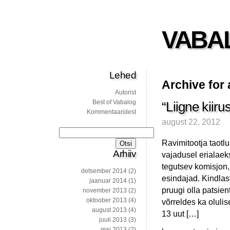
VABA
Lehed
Archive for
Autorist
Best of Vabalog
“Liigne kiir
Kommentaaridest
august 22, 2012
Otsi:
Ravimitootja taot
Arhiiv
vajadusel erialaek
tegutsev komisjon,
detsember 2014
(2)
esindajad. Kindlast
jaanuar 2014
(1)
pruugi olla patsi
november 2013
(2)
oktoober 2013
(4)
võrreldes ka oluli
august 2013
(4)
13 uut […]
juuli 2013
(3)
mai 2013
(2)