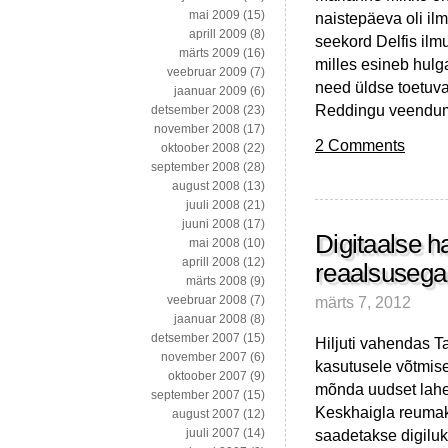
mai 2009
(15)
naistepäeva oli il
aprill 2009
(8)
seekord Delfis ilm
märts 2009
(16)
milles esineb hulga
veebruar 2009
(7)
need üldse toetuva
jaanuar 2009
(6)
Reddingu veendumu
detsember 2008
(23)
november 2008
(17)
2 Comments
oktoober 2008
(22)
september 2008
(28)
august 2008
(13)
juuli 2008
(21)
juuni 2008
(17)
Digitaalse h
mai 2008
(10)
aprill 2008
(12)
reaalsusega
märts 2008
(9)
märts 7, 2012
veebruar 2008
(7)
jaanuar 2008
(8)
detsember 2007
(15)
Hiljuti vahendas T
november 2007
(6)
kasutusele võtmiseg
oktoober 2007
(9)
mõnda uudset lahe
september 2007
(15)
Keskhaigla reumake
august 2007
(12)
saadetakse digilu
juuli 2007
(14)