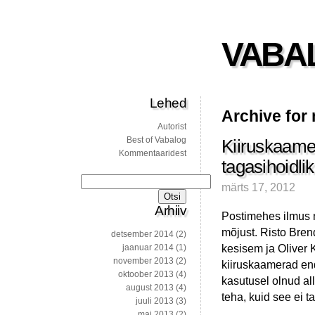
VABA
Lehed
Archive for
Autorist
Best of Vabalog
Kiiruskaamer
Kommentaaridest
tagasihoidli
Otsi:
märts 17, 2012
Arhiiv
Postimehes ilmus n
mõjust. Risto Bren
detsember 2014
(2)
kesisem ja Oliver 
jaanuar 2014
(1)
november 2013
(2)
kiiruskaamerad end
oktoober 2013
(4)
kasutusel olnud al
august 2013
(4)
teha, kuid see ei t
juuli 2013
(3)
mai 2013
(2)