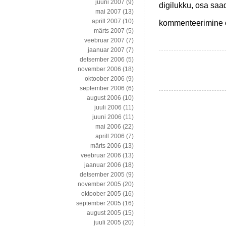
juuni 2007
(9)
digilukku, osa saad
mai 2007
(13)
Digitaalse
aprill 2007
(10)
kommenteerimine on
haigusloo
märts 2007
(5)
lootused
veebruar 2007
(7)
põrkuvad
jaanuar 2007
(7)
reaalsusega
detsember 2006
(5)
november 2006
(18)
oktoober 2006
(9)
september 2006
(6)
august 2006
(10)
juuli 2006
(11)
juuni 2006
(11)
mai 2006
(22)
aprill 2006
(7)
märts 2006
(13)
veebruar 2006
(13)
jaanuar 2006
(18)
detsember 2005
(9)
november 2005
(20)
oktoober 2005
(16)
september 2005
(16)
august 2005
(15)
juuli 2005
(20)