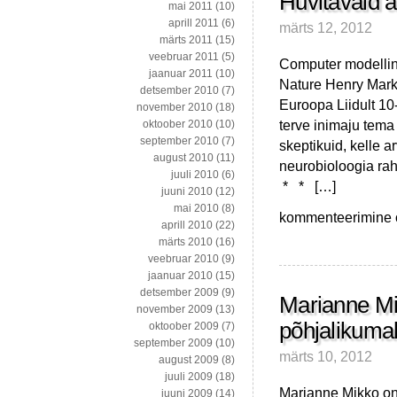
Huvitavaid a
mai 2011
(10)
aprill 2011
(6)
märts 12, 2012
märts 2011
(15)
veebruar 2011
(5)
Computer modelling
jaanuar 2011
(10)
Nature Henry Markr
detsember 2010
(7)
Euroopa Liidult 10
november 2010
(18)
terve inimaju tema 
oktoober 2010
(10)
september 2010
(7)
skeptikuid, kelle a
august 2010
(11)
neurobioloogia ra
juuli 2010
(6)
* * […]
juuni 2010
(12)
mai 2010
(8)
Huvitavaid
kommenteerimine on
aprill 2010
(22)
artikleid
märts 2010
(16)
talve
veebruar 2010
(9)
viimase
jaanuar 2010
(15)
nädala
detsember 2009
(9)
algusesse
Marianne Mi
november 2009
(13)
põhjalikumal
oktoober 2009
(7)
september 2009
(10)
märts 10, 2012
august 2009
(8)
juuli 2009
(18)
Marianne Mikko on
juuni 2009
(14)