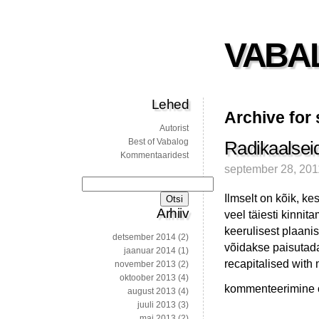
VABA
Lehed
Archive for
Autorist
Best of Vabalog
Radikaalseid
Kommentaaridest
september 28, 201
Otsi:
Ilmselt on kõik, ke
Arhiiv
veel täiesti kinnita
keerulisest plaanis
detsember 2014
(2)
võidakse paisutada 
jaanuar 2014
(1)
recapitalised with 
november 2013
(2)
oktoober 2013
(4)
Radikaalseid
kommenteerimine on
august 2013
(4)
ideid
juuli 2013
(3)
euroala
mai 2013
(2)