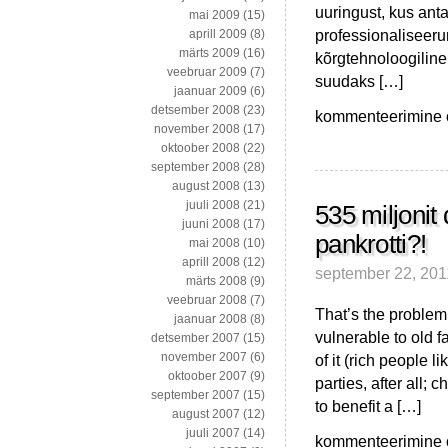
uuringust, kus an
mai 2009
(15)
professionaliseeru
aprill 2009
(8)
märts 2009
(16)
kõrgtehnoloogiline.
veebruar 2009
(7)
suudaks […]
jaanuar 2009
(6)
detsember 2008
(23)
Kartke
kommenteerimine on
november 2008
(17)
Venemaad,
oktoober 2008
(22)
sest…
september 2008
(28)
Venemaad
august 2008
(13)
peab
juuli 2008
(21)
kartma
535 miljonit 
juuni 2008
(17)
ja
pankrotti?!
mai 2008
(10)
ärge
aprill 2008
(12)
sisusse
september 22, 201
märts 2008
(9)
süvenege!
veebruar 2008
(7)
That’s the problem 
jaanuar 2008
(8)
vulnerable to old 
detsember 2007
(15)
november 2007
(6)
of it (rich people 
oktoober 2007
(9)
parties, after all;
september 2007
(15)
to benefit a […]
august 2007
(12)
juuli 2007
(14)
535
kommenteerimine on