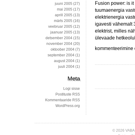
Fusion power: is i
juuni 2005
(27)
tuumaenergia vast
mai 2005
(17)
aprill 2005
(13)
elektrienergia vastu
märts 2005
(16)
igavesti vähemalt
veebruar 2005
(12)
elektrist, milles n
jaanuar 2005
(13)
ülevaade hetkeoluk
detsember 2004
(15)
november 2004
(20)
Huvitavaid
kommenteerimine on
oktoober 2004
(7)
artikleid
september 2004
(1)
sügisesse
august 2004
(1)
nädalasse
juuli 2004
(1)
Meta
Logi sisse
Postituste RSS
Kommentaaride RSS
WordPress.org
© 2026 VABA