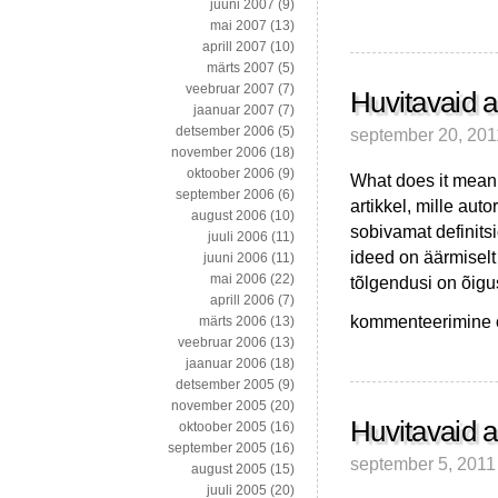
juuni 2007
(9)
miljonit
mai 2007
(13)
dollarit
aprill 2007
(10)
laenu
märts 2007
(5)
1%
veebruar 2007
(7)
intressiga
Huvitavaid a
jaanuar 2007
(7)
ja
detsember 2006
(5)
september 20, 201
siis
november 2006
(18)
pankrotti?!
oktoober 2006
(9)
What does it mean t
september 2006
(6)
artikkel, mille aut
august 2006
(10)
sobivamat definitsi
juuli 2006
(11)
ideed on äärmisel
juuni 2006
(11)
mai 2006
(22)
tõlgendusi on õigus
aprill 2006
(7)
Huvitavaid
kommenteerimine on
märts 2006
(13)
artikleid
veebruar 2006
(13)
väikese
jaanuar 2006
(18)
pausi
detsember 2005
(9)
lõpetuseks
november 2005
(20)
Huvitavaid a
oktoober 2005
(16)
september 2005
(16)
september 5, 2011
august 2005
(15)
juuli 2005
(20)