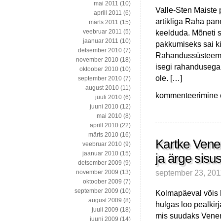
mai 2011
(10)
Valle-Sten Maiste 
aprill 2011
(6)
artikliga Raha pane
märts 2011
(15)
keelduda. Mõneti se
veebruar 2011
(5)
jaanuar 2011
(10)
pakkumiseks sai k
detsember 2010
(7)
Rahandussüsteemist 
november 2010
(18)
isegi rahandusega 
oktoober 2010
(10)
ole. […]
september 2010
(7)
august 2010
(11)
Rahast
kommenteerimine on
juuli 2010
(6)
umbisikulises
juuni 2010
(12)
hinnasüsteemis
mai 2010
(8)
aprill 2010
(22)
märts 2010
(16)
Kartke Ven
veebruar 2010
(9)
jaanuar 2010
(15)
ja ärge sisu
detsember 2009
(9)
september 23, 201
november 2009
(13)
oktoober 2009
(7)
september 2009
(10)
Kolmapäeval võis 
august 2009
(8)
hulgas loo pealkir
juuli 2009
(18)
mis suudaks Venem
juuni 2009
(14)