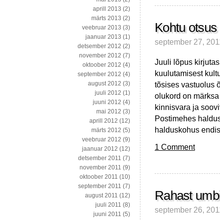
võlakriisi
aprill 2013
(2)
lahendamiseks
märts 2013
(2)
Kohtu otsus
veebruar 2013
(3)
jaanuar 2013
(1)
september 27, 201
detsember 2012
(2)
november 2012
(7)
Juuli lõpus kirjuta
oktoober 2012
(4)
kuulutamisest kult
september 2012
(4)
tõsises vastuolus 
august 2012
(3)
juuli 2012
(1)
olukord on märksa
juuni 2012
(4)
kinnisvara ja soo
mai 2012
(3)
Postimehes haldusk
aprill 2012
(12)
halduskohus endise
märts 2012
(5)
veebruar 2012
(9)
1 Comment
jaanuar 2012
(12)
detsember 2011
(7)
november 2011
(9)
oktoober 2011
(10)
september 2011
(7)
Rahast umbi
august 2011
(12)
juuli 2011
(8)
september 26, 201
juuni 2011
(5)