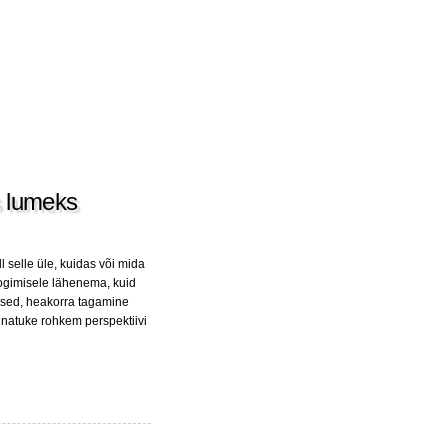
s lumeks
l selle üle, kuidas või mida
logimisele lähenema, kuid
sed, heakorra tagamine
 natuke rohkem perspektiivi