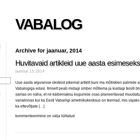
VABALOG
Archive for jaanuar, 2014
Huvitavaid artikleid uue aasta esimesek
jaanuar 13, 2014
Uue aasta algusesse üksteist pikemat artiklit kuni ma mõtisklen palmide al
Vabalogiga edasi. Ilmselt peab midagi ümber mõtlema ja kuidagi teisiti b
samas on näha, et nii käibemaksu kogumise osas planeeritavad muudatu
vanalinnas kui ka Eesti Vabariigi ametnikukesksus on teemad, mis vajaks
ka ettevõtjate […]
Huvitavaid
kommenteerimine on välja lülitatud
artikleid
uue
aasta
esimeseks