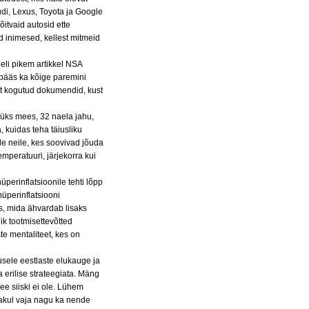
udi, Lexus, Toyota ja Google
tvaid autosid ette
d inimesed, kellest mitmeid
eli pikem artikkel NSA
pääs ka kõige paremini
lt kogutud dokumendid, kust
üks mees, 32 naela jahu,
, kuidas teha täiusliku
ile neile, kes soovivad jõuda
emperatuuri, järjekorra kui
üperinflatsioonile tehti lõpp
hüperinflatsiooni
us, mida
ähvardab lisaks
k tootmisettevõtted
te mentaliteet, kes on
sele eestlaste elukauge ja
 erilise strateegiata. Mäng
see siiski ei ole. Lühem
äljakul vaja nagu ka nende