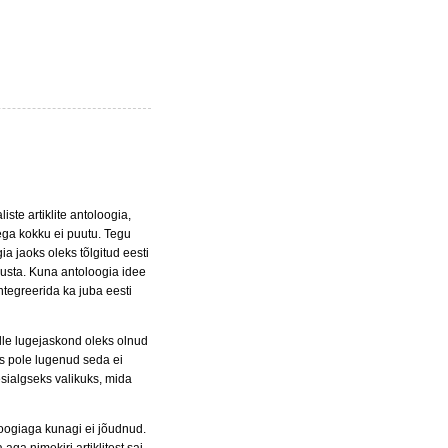
te artiklite antoloogia,
ega kokku ei puutu. Tegu
ia jaoks oleks tõlgitud eesti
austa. Kuna antoloogia idee
integreerida ka juba eesti
ille lugejaskond oleks olnud
es pole lugenud seda ei
esialgseks valikuks, mida
oloogiaga kunagi ei jõudnud.