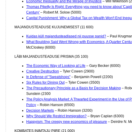
Economic Inequality and the Mirage of Injustice
– Will Wilkinson (
Thomas Piketty Is Right: Everything you need to know about 'Capita
Century'
– Robert M. Solow (5000)
Capital Punishment: Why a Global Tax on Wealth Won't End Inequa
MAJANDUSTEADUSE KUJUNEMISEST (11 600)
Kuidas küll majandusteadlased nii puusse panid?
– Paul Krugman
What Boulding Said Went Wrong with Economics, A Quarter Centu
McCloskey (6000)
LÄBI MAJANDUSTEADUSE PRISMA (35 100)
The Economic Way of Looking at Life
– Gary Becker (6000)
Creative Destruction
– Tyler Cowen (2900)
In Defense of "Sweatshops"
– Benjamin Powell (2200)
Six Rules for Dining Out
– Tyler Cowen (3500)
The Precautionary Principle as a Basis for Decision Making
– Robe
Sunstein (2300
The Policy Analysis Market: A Thwarted Experiment in the Use of Pr
Policy
– Robin Hanson (6500)
Decision Markets
– Robin Hanson (3200)
Why Should We Restrict Immigration?
– Bryan Caplan (6300)
Happyism: The creepy new economics of pleasure
– Deirdre N. M
KOMBATES INIMTAJU PIIRE (21 000)