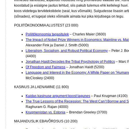
Inimesed vahetusid, asjaolud muutusid ning prioriteedid vaadati üle. Kuna a
koostatud ja esialgne jaotus tehtud, siis pakub tulemus ehk kellelegi huvi. 
koos viidetega terviktekstidele (seal, kus võimalik). Sulgudesse lisasin art
(sõnades), et lugejal oleks võimalik aimata kui pika kirjutisega on tegu.
POLIITÖKONOOMIA ALUSTEST (23 000)
Poliitökonoomia tagasitulek
– Charles Maier (3600)
The Impact of Nobel Prize Winners in Economics: Mainline vs. Ma
Alexander Fink ja Daniel J. Smith (5000)
Liberalism, Socialism, and Robust Political Economy
– Peter J. Bo
(4400)
Jonathan Haidt Decodes the Tribal Psychology of Politics
– Marc P
Of Freedom and Fairness
– Jonathan Haidt (5200)
Language and Interest in the Economy: A White Paper on “Human
McCloskey (2400)
KASINUS JA LAENAMINE (11 800)
Kuidas kasinuse argument koost lagunes
–
Paul Krugman (
4100)
The True Lessons of the Recession: The West Can’t Borrow and S
Raghuram G. Rajan (4000)
Krugmenistan vs. Estonia
– Brendan Greeley (3700)
MAJANDUSLIK EBAVÕRDSUS (10 200)