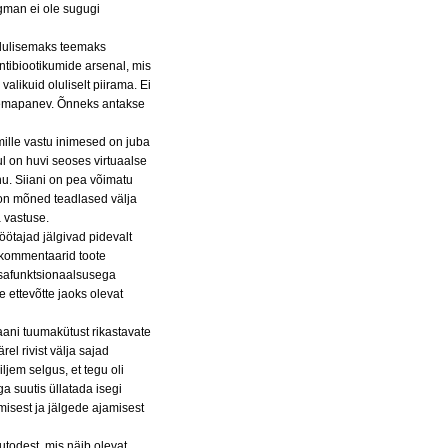
ugman ei ole sugugi
olulisemaks teemaks
tibiootikumide arsenal, mis
valikuid oluliselt piirama. Ei
õtlemapanev. Õnneks antakse
mille vastu inimesed on juba
l on huvi seoses virtuaalse
u. Siiani on pea võimatu
 on mõned teadlased välja
 vastuse.
töötajad jälgivad pidevalt
 kommentaarid toote
isafunktsionaalsusega
 ettevõtte jaoks olevat
raani tuumakütust rikastavate
el rivist välja sajad
iljem selgus, et tegu oli
a suutis üllatada isegi
isest ja jälgede ajamisest
utodest, mis näib olevat