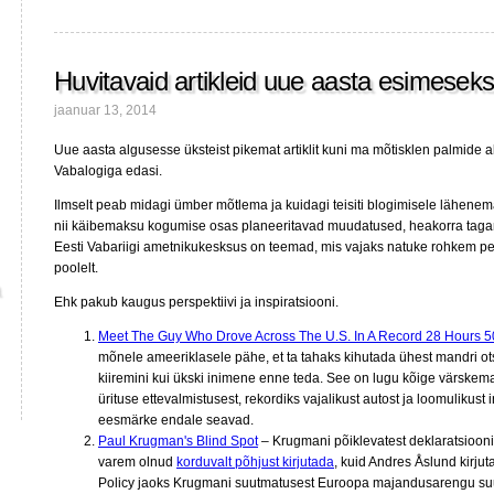
antoloogiast
Huvitavaid artikleid uue aasta esimesek
jaanuar 13, 2014
Uue aasta algusesse üksteist pikemat artiklit kuni ma mõtisklen palmide al
Vabalogiga edasi.
Ilmselt peab midagi ümber mõtlema ja kuidagi teisiti blogimisele lähenem
nii käibemaksu kogumise osas planeeritavad muudatused, heakorra taga
Eesti Vabariigi ametnikukesksus on teemad, mis vajaks natuke rohkem pers
poolelt.
Ehk pakub kaugus perspektiivi ja inspiratsiooni.
Meet The Guy Who Drove Across The U.S. In A Record 28 Hours 5
mõnele ameeriklasele pähe, et ta tahaks kihutada ühest mandri ots
kiiremini kui ükski inimene enne teda. See on lugu kõige värskema
ürituse ettevalmistusest, rekordiks vajalikust autost ja loomulikust i
eesmärke endale seavad.
Paul Krugman's Blind Spot
– Krugmani põiklevatest deklaratsiooni
varem olnud
korduvalt põhjust kirjutada
, kuid Andres Åslund kirju
Policy jaoks Krugmani suutmatusest Euroopa majandusarengu suu