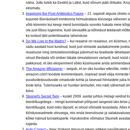
näha. Juttu tuleb ka Eestist ja Lätist, kuid sõnum jääb lihtsaks: Kr
eksimatu.
Imagining the Post-Antibiotics Future
– 21. sajandi alguse üheks 
kujuneb tõenäoliselt inimkonna hirmuäratava kiirusega vähenev an
võib kiiremini kui keegi meist tunnistada sooviks hakata meie kõigi 
ole just lõbus lugemine, kuid ülevaatlik ja kõhedust tekitavalt m
ka lootust läbi potentsiaalse lahenduse.
Do We Live in the Matrix?
– kui reaalne on reaalsus, on küsimus, 
sadu aastaid huvi tundnud, kuid just viimaste aastakümnete jooksu
reaalsuse ning simulatsioonidega pälvinud ka teadlaste tähelepan
olnud tõestada või ümber lükata simulatsiooni varianti, kuid nüüd
pakkunud, et üks eksperiment võiks küsimusele anda ammendava
The Amazon Whisperer
– selgub, et on üks huvitav ettevõte, mille 
amazon.com'i toodete kommentaare, nopivad sealt välja inimeste
puuduste/puuduvate omaduste kohta ja lasevad hiinlastele juba l
toote teha. Tulemuseks on huvitav ärimudel, mis näib vähemalt ühe
tulus.
Stuxnet's Secret Twin
– kuskil 2009. aastal juhtus midagi veidrat I
tsentrifuugidega – mingil kummalisel põhjusel langesid üks-teise jär
tsentrifuugid, kuid miks täpselt, ei olnud võimalik tuvastada. Alles h
tööstusseadmete viirusega, mis enda keerulisuse ja salakavaluseg
kõike näinud turvaeksperte. Harukordne võimalus Stuxneti avastam
lugeda.
Auto Correct
– New Yorkeris ilmunud pikem artikkel isesõitvatest a