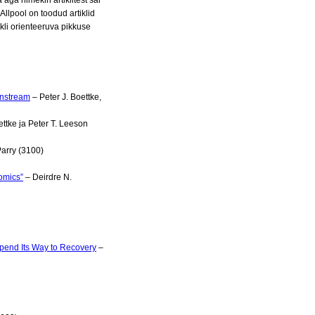
ga nimekiri artiklitest sai
Allpool on toodud artiklid
ikli orienteeruva pikkuse
instream
– Peter J. Boettke,
ettke ja Peter T. Leeson
arry (3100)
omics”
– Deirdre N.
pend Its Way to Recovery
–