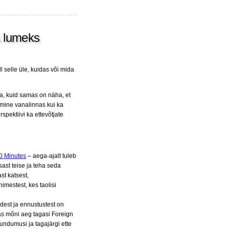
s lumeks
l selle üle, kuidas või mida
a, kuid samas on näha, et
mine vanalinnas kui ka
pektiivi ka ettevõtjate
0 Minutes
– aega-ajalt tuleb
ast teise ja teha seda
st katsest,
nimestest, kes taolisi
dest ja ennustustest on
tas mõni aeg tagasi Foreign
ndumusi ja tagajärgi ette