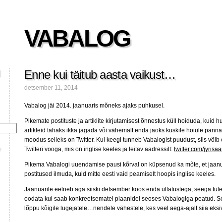
VABALOG
Enne kui täitub aasta vaikust…
detsember 11, 2014
Vabalog jäi 2014. jaanuaris mõneks ajaks puhkusel.
Pikemate postituste ja artiklite kirjutamisest õnnestus küll hoiduda, kuid 
artikleid tahaks ikka jagada või vähemalt enda jaoks kuskile hoiule panna
moodus selleks on Twitter. Kui keegi tunneb Vabalogist puudust, siis võib
Twitteri vooga, mis on inglise keeles ja leitav aadressilt:
twitter.com/jyrisaa
Pikema Vabalogi uuendamise pausi kõrval on küpsenud ka mõte, et jaanua
postitused ilmuda, kuid mitte eesti vaid peamiselt hoopis inglise keeles.
Jaanuarile eelneb aga siiski detsember koos enda üllatustega, seega tul
oodata kui saab konkreetsematel plaanidel seoses Vabalogiga peatud. S
lõppu kõigile lugejatele…nendele vähestele, kes veel aega-ajalt siia eksi