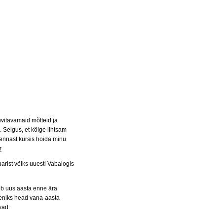
huvitavamaid mõtteid ja
. Selgus, et kõige lihtsam
 ennast kursis hoida minu
r
rist võiks uuesti Vabalogis
eb uus aasta enne ära
eniks head vana-aasta
vad.