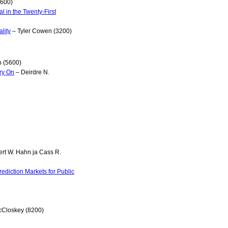
2600)
l in the Twenty-First
lity
– Tyler Cowen (3200)
 (5600)
ry On
– Deirdre N.
rt W. Hahn ja Cass R.
ediction Markets for Public
cCloskey (8200)