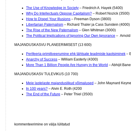
The Use of Knowledge in Society
– Friedrich A. Hayek (5400)
Why Do Intellectuals Oppose Capitalism?
– Robert Nozick (3500)
How to Dispel Your Illusions
– Freeman Dyson (3800)
Libertarian Paternalism
– Richard Thaler ja Cass Sunstein (4000)
The Rise of the New Paternalism
– Glen Whitman (3000)
The Political Implications of Ignoring Our Own Ignorance
– Arnold 
MAJANDUSKASVU PLANEERIMISEST (13 600)
Perifeeria primitiveerumine ehk tähtsate teadmiste kaotsiminek
– E
Anarchy of Success
– William Easterly (4300)
More Than 1 Billion People Are Hungry in the World
– Abhijit Bane
MAJANDUSKASV TULEVIKUS (10 700)
Meie lastelaste majanduslikud võimalused
– John Maynard Keyne
In 100 years?
– Alvin E. Roth (4200
The End of the Future
– Peter Thiel (3500)
Ilmumata
kommenteerimine on välja lülitatud
jäänud