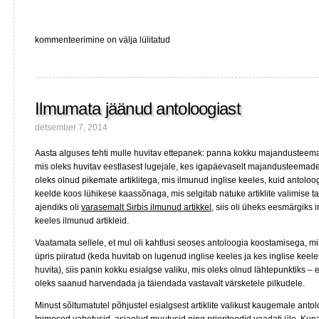
Enne
kommenteerimine on välja lülitatud
kui
täitub
aasta
vaikust…
Ilmumata jäänud antoloogiast
detsember 7, 2014
Aasta alguses tehti mulle huvitav ettepanek: panna kokku majandusteemalis
mis oleks huvitav eestlasest lugejale, kes igapäevaselt majandusteemad
oleks olnud pikemate artiklitega, mis ilmunud inglise keeles, kuid antoloog
keelde koos lühikese kaassõnaga, mis selgitab natuke artiklite valimise t
ajendiks oli
varasemalt Sirbis ilmunud artikkel
, siis oli üheks eesmärgiks 
keeles ilmunud artikleid.
Vaatamata sellele, et mul oli kahtlusi seoses antoloogia koostamisega, m
üpris piiratud (keda huvitab on lugenud inglise keeles ja kes inglise keel
huvita), siis panin kokku esialgse valiku, mis oleks olnud lähtepunktiks – 
oleks saanud harvendada ja täiendada vastavalt värsketele pilkudele.
Minust sõltumatutel põhjustel esialgsest artiklite valikust kaugemale ant