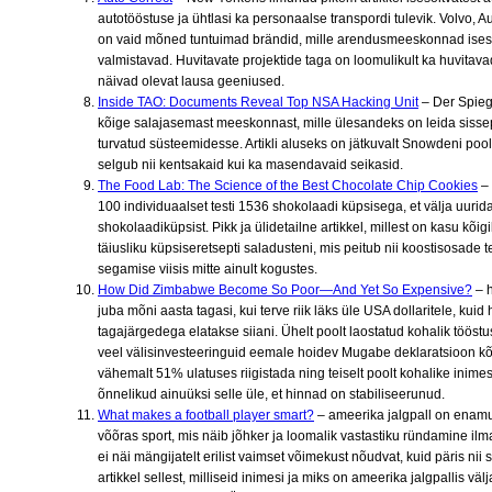
autotööstuse ja ühtlasi ka personaalse transpordi tulevik. Volvo, A
on vaid mõned tuntuimad brändid, mille arendusmeeskonnad isesõi
valmistavad. Huvitavate projektide taga on loomulikult ka huvitava
näivad olevat lausa geeniused.
Inside TAO: Documents Reveal Top NSA Hacking Unit
– Der Spieg
kõige salajasemast meeskonnast, mille ülesandeks on leida sisse
turvatud süsteemidesse. Artikli aluseks on jätkuvalt Snowdeni poo
selgub nii kentsakaid kui ka masendavaid seikasid.
The Food Lab: The Science of the Best Chocolate Chip Cookies
– 
100 individuaalset testi 1536 shokolaadi küpsisega, et välja uurida
shokolaadiküpsist. Pikk ja ülidetailne artikkel, millest on kasu kõig
täiusliku küpsiseretsepti saladusteni, mis peitub nii koostisosade t
segamise viisis mitte ainult kogustes.
How Did Zimbabwe Become So Poor—And Yet So Expensive?
– h
juba mõni aasta tagasi, kui terve riik läks üle USA dollaritele, kuid 
tagajärgedega elatakse siiani. Ühelt poolt laostatud kohalik tööst
veel välisinvesteeringuid eemale hoidev Mugabe deklaratsioon kõi
vähemalt 51% ulatuses riigistada ning teiselt poolt kohalike inimes
õnnelikud ainuüksi selle üle, et hinnad on stabiliseerunud.
What makes a football player smart?
– ameerika jalgpall on enamu
võõras sport, mis näib jõhker ja loomalik vastastiku ründamine ilma
ei näi mängijatelt erilist vaimset võimekust nõudvat, kuid päris nii 
artikkel sellest, milliseid inimesi ja miks on ameerika jalgpallis v