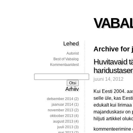
VABA
Lehed
Archive for 
Autorist
Best of Vabalog
Huvitavaid t
Kommentaaridest
haridustase
Otsi:
juuni 14, 2012
Arhiiv
Kui Eesti 2004. aas
selle üle, kas Ees
detsember 2014
(2)
edukalt kui Iirima
jaanuar 2014
(1)
november 2013
(2)
majanduskasv on p
oktoober 2013
(4)
hiljuti artikkel ol
august 2013
(4)
juuli 2013
(3)
Huvitavaid
kommenteerimine on
mai 2013
(2)