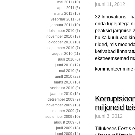
mai 2011
(10)
juuni 11, 2012
aprill 2011
(6)
märts 2011
(15)
32 Innovations Th
veebruar 2011
(5)
enda lugejatega ni
jaanuar 2011
(10)
peaksid järgmise 2
detsember 2010
(7)
november 2010
(18)
hulka kuuluvad kin
oktoober 2010
(10)
riided, mis moond
september 2010
(7)
ketivabad linnarat
august 2010
(11)
ekstreemsemad män
juuli 2010
(6)
juuni 2010
(12)
Huvitavaid
kommenteerimine on
mai 2010
(8)
artikleid
aprill 2010
(22)
soojemaid
märts 2010
(16)
suveilmasid
veebruar 2010
(9)
oodates
jaanuar 2010
(15)
Korruptsioon
detsember 2009
(9)
miljoneid tei
november 2009
(13)
oktoober 2009
(7)
juuni 3, 2012
september 2009
(10)
august 2009
(8)
Tillukeses Eestis e
juuli 2009
(18)
juuni 2009
(14)