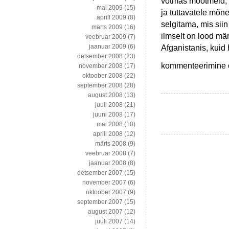
võtmas mõõtmeid, m
mai 2009
(15)
ja tuttavatele mõne
aprill 2009
(8)
selgitama, mis siin
märts 2009
(16)
ilmselt on lood m
veebruar 2009
(7)
Afganistanis, kuid
jaanuar 2009
(6)
detsember 2008
(23)
Korruptsiooni
kommenteerimine on
november 2008
(17)
jagub
oktoober 2008
(22)
igale
september 2008
(28)
poole,
august 2008
(13)
kus
juuli 2008
(21)
liigutatakse
juuni 2008
(17)
miljoneid
mai 2008
(10)
teiste
aprill 2008
(12)
raha
märts 2008
(9)
veebruar 2008
(7)
jaanuar 2008
(8)
detsember 2007
(15)
november 2007
(6)
oktoober 2007
(9)
september 2007
(15)
august 2007
(12)
juuli 2007
(14)