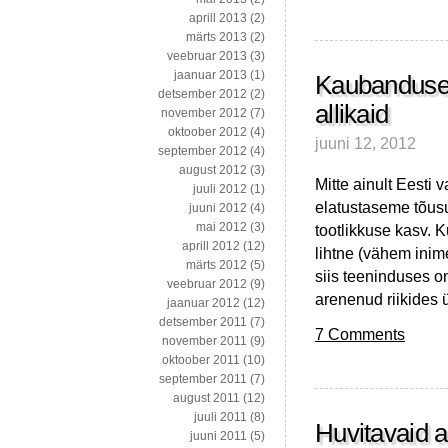
täheldusi
aprill 2013
(2)
Portugali
märts 2013
(2)
elanike
veebruar 2013
(3)
haridustaseme
jaanuar 2013
(1)
kohta
Kaubanduse k
detsember 2012
(2)
allikaid
november 2012
(7)
oktoober 2012
(4)
juuni 12, 2012
september 2012
(4)
august 2012
(3)
Mitte ainult Eesti 
juuli 2012
(1)
elatustaseme tõusu
juuni 2012
(4)
mai 2012
(3)
tootlikkuse kasv. K
aprill 2012
(12)
lihtne (vähem ini
märts 2012
(5)
siis teeninduses o
veebruar 2012
(9)
arenenud riikides 
jaanuar 2012
(12)
detsember 2011
(7)
7 Comments
november 2011
(9)
oktoober 2011
(10)
september 2011
(7)
august 2011
(12)
juuli 2011
(8)
Huvitavaid a
juuni 2011
(5)