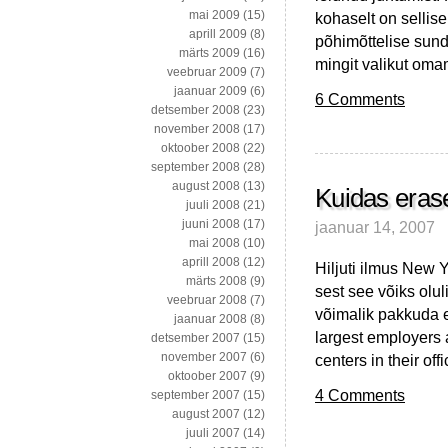
mai 2009
(15)
kohaselt on sellise
aprill 2009
(8)
põhimõttelise sund
märts 2009
(16)
mingit valikut oma
veebruar 2009
(7)
jaanuar 2009
(6)
6 Comments
detsember 2008
(23)
november 2008
(17)
oktoober 2008
(22)
september 2008
(28)
august 2008
(13)
Kuidas erase
juuli 2008
(21)
juuni 2008
(17)
jaanuar 14, 2007
mai 2008
(10)
aprill 2008
(12)
Hiljuti ilmus New Y
märts 2008
(9)
sest see võiks olu
veebruar 2008
(7)
võimalik pakkuda e
jaanuar 2008
(8)
largest employers 
detsember 2007
(15)
november 2007
(6)
centers in their of
oktoober 2007
(9)
4 Comments
september 2007
(15)
august 2007
(12)
juuli 2007
(14)