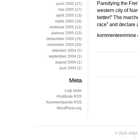
Parodying the Fren
juuni 2005
(27)
western city of Na
mai 2005
(17)
aprill 2005
(13)
better!” The march
märts 2005
(16)
race” and declare 
veebruar 2005
(12)
jaanuar 2005
(13)
Prantslased
kommenteerimine on
detsember 2004
(15)
ei
november 2004
(20)
häbene
oktoober 2004
(7)
head
september 2004
(1)
nalja
august 2004
(1)
juuli 2004
(1)
Meta
Logi sisse
Postituste RSS
Kommentaaride RSS
WordPress.org
© 2026 VABA