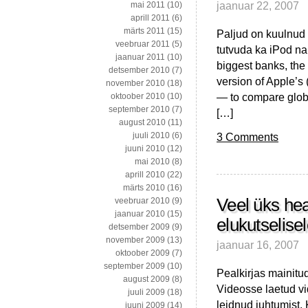
jaanuar 22, 2007
mai 2011
(10)
aprill 2011
(6)
märts 2011
(15)
Paljud on kuulnud 
veebruar 2011
(5)
tutvuda ka iPod na
jaanuar 2011
(10)
biggest banks, th
detsember 2010
(7)
version of Apple’
november 2010
(18)
— to compare globa
oktoober 2010
(10)
september 2010
(7)
[…]
august 2010
(11)
3 Comments
juuli 2010
(6)
juuni 2010
(12)
mai 2010
(8)
aprill 2010
(22)
märts 2010
(16)
Veel üks he
veebruar 2010
(9)
jaanuar 2010
(15)
elukutselise
detsember 2009
(9)
november 2009
(13)
jaanuar 16, 2007
oktoober 2009
(7)
september 2009
(10)
Pealkirjas mainitu
august 2009
(8)
Videosse laetud v
juuli 2009
(18)
leidnud juhtumist. 
juuni 2009
(14)