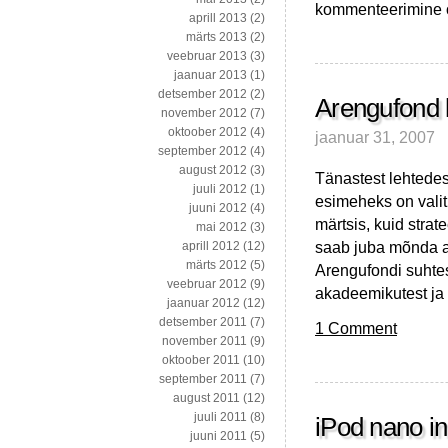
New
kommenteerimine on
aprill 2013
(2)
York
märts 2013
(2)
Times:
veebruar 2013
(3)
Tahad
jaanuar 2013
(1)
innovatsion?
detsember 2012
(2)
Paku
Arengufond 
november 2012
(7)
auhindu!
oktoober 2012
(4)
jaanuar 31, 2007
september 2012
(4)
august 2012
(3)
Tänastest lehtede
juuli 2012
(1)
esimeheks on valit
juuni 2012
(4)
märtsis, kuid stra
mai 2012
(3)
saab juba mõnda ae
aprill 2012
(12)
märts 2012
(5)
Arengufondi suhtes
veebruar 2012
(9)
akadeemikutest ja 
jaanuar 2012
(12)
detsember 2011
(7)
1 Comment
november 2011
(9)
oktoober 2011
(10)
september 2011
(7)
august 2011
(12)
juuli 2011
(8)
iPod nano i
juuni 2011
(5)