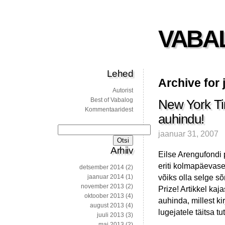
VABA
Lehed
Archive for 
Autorist
Best of Vabalog
New York Ti
Kommentaaridest
auhindu!
Otsi:
jaanuar 31, 2007
Arhiiv
Eilse Arengufondi 
eriti kolmapäevases
detsember 2014
(2)
võiks olla selge s
jaanuar 2014
(1)
november 2013
(2)
Prize! Artikkel kaj
oktoober 2013
(4)
auhinda, millest k
august 2013
(4)
lugejatele täitsa t
juuli 2013
(3)
mai 2013
(2)