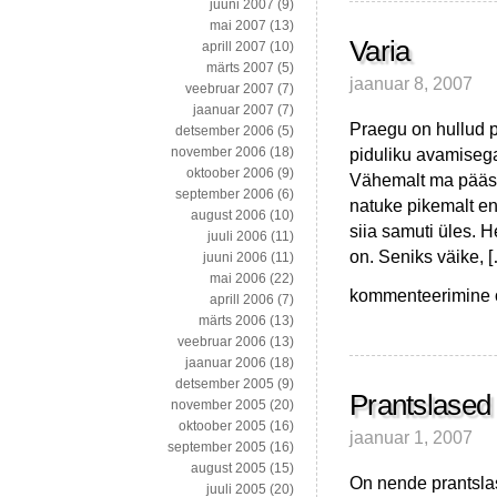
juuni 2007
(9)
mai 2007
(13)
Varia
aprill 2007
(10)
märts 2007
(5)
jaanuar 8, 2007
veebruar 2007
(7)
jaanuar 2007
(7)
Praegu on hullud p
detsember 2006
(5)
piduliku avamisega
november 2006
(18)
oktoober 2006
(9)
Vähemalt ma pääses
september 2006
(6)
natuke pikemalt en
august 2006
(10)
siia samuti üles. 
juuli 2006
(11)
on. Seniks väike, 
juuni 2006
(11)
mai 2006
(22)
Varia
kommenteerimine on
aprill 2006
(7)
märts 2006
(13)
veebruar 2006
(13)
jaanuar 2006
(18)
detsember 2005
(9)
Prantslased 
november 2005
(20)
oktoober 2005
(16)
jaanuar 1, 2007
september 2005
(16)
august 2005
(15)
On nende prantslas
juuli 2005
(20)