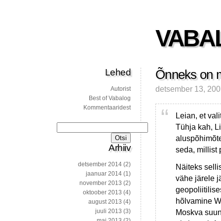
VABA
Lehed
Õnneks on m
detsember 13, 20
Autorist
Best of Vabalog
Kommentaaridest
Leian, et val
Tühja kah, L
Otsi:
aluspõhimõte
Arhiiv
seda, millist
detsember 2014
(2)
Näiteks selli
jaanuar 2014
(1)
vähe järele 
november 2013
(2)
geopoliitilis
oktoober 2013
(4)
hõlvamine Wa
august 2013
(4)
juuli 2013
(3)
Moskva suuna
mai 2013
(2)