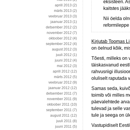
eksisteeri. 
aprill 2013
(2)
kaitstes jääk
märts 2013
(2)
veebruar 2013
(3)
Nii öelda ol
jaanuar 2013
(1)
reformileppe
detsember 2012
(2)
november 2012
(7)
oktoober 2012
(4)
Kirjutab Toomas L
september 2012
(4)
on öelnud kõik, mi
august 2012
(3)
juuli 2012
(1)
Tõesti, milleks on 
juuni 2012
(4)
täiskasvanud eestl
mai 2012
(3)
rahvusriigi illusio
aprill 2012
(12)
märts 2012
(5)
oluliselt raputada
veebruar 2012
(9)
Samas seda, kuivõr
jaanuar 2012
(12)
detsember 2011
(7)
toimib või milles 
november 2011
(9)
päevalehtede arva
oktoober 2011
(10)
tulevad ja selle va
september 2011
(7)
tule ja seega on ül
august 2011
(12)
juuli 2011
(8)
Vastupidiselt Eest
juuni 2011
(5)