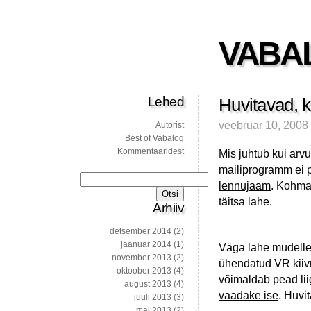
VABA
Lehed
Huvitavad, k
veebruar 10, 2008
Autorist
Best of Vabalog
Kommentaaridest
Mis juhtub kui arvu
mailiprogramm ei 
Otsi:
lennujaam
. Kohmak
täitsa lahe.
Arhiiv
detsember 2014
(2)
jaanuar 2014
(1)
Väga lahe mudellen
november 2013
(2)
ühendatud VR kiivr
oktoober 2013
(4)
võimaldab pead lii
august 2013
(4)
vaadake ise
. Huvi
juuli 2013
(3)
mai 2013
(2)