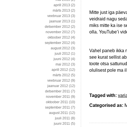
aprill 2013
(2)
märts 2013
(2)
Mitte just iga päev
veebruar 2013
(3)
veidraid nagu sed
jaanuar 2013
(1)
miks mitte ka ise 
detsember 2012
(2)
olla. YouTube’i vid
november 2012
(7)
oktoober 2012
(4)
september 2012
(4)
august 2012
(3)
Vahel paneb ikka m
juuli 2012
(1)
see kurat sellist 
juuni 2012
(4)
toote otsa sattunu
mai 2012
(3)
olulisest pole ma i
aprill 2012
(12)
märts 2012
(5)
veebruar 2012
(9)
jaanuar 2012
(12)
detsember 2011
(7)
Tagged with:
vari
november 2011
(9)
oktoober 2011
(10)
Categorised as:
M
september 2011
(7)
august 2011
(12)
juuli 2011
(8)
juuni 2011
(5)