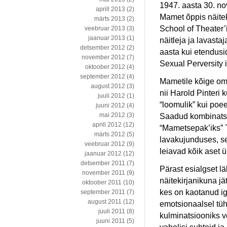
1947. aasta 30. no
aprill 2013
(2)
Mamet õppis näite
märts 2013
(2)
School of Theater’
veebruar 2013
(3)
jaanuar 2013
(1)
näitleja ja lavast
detsember 2012
(2)
aasta kui etendusi
november 2012
(7)
Sexual Perversity 
oktoober 2012
(4)
september 2012
(4)
Mametile kõige om
august 2012
(3)
nii Harold Pinteri 
juuli 2012
(1)
“loomulik” kui poe
juuni 2012
(4)
mai 2012
(3)
Saadud kombinatsioo
aprill 2012
(12)
“Mametsepak’iks” 
märts 2012
(5)
lavakujunduses, se
veebruar 2012
(9)
leiavad kõik aset 
jaanuar 2012
(12)
detsember 2011
(7)
Pärast esialgset l
november 2011
(9)
näitekirjanikuna j
oktoober 2011
(10)
kes on kaotanud ig
september 2011
(7)
august 2011
(12)
emotsionaalsel tüh
juuli 2011
(8)
kulminatsiooniks v
juuni 2011
(5)