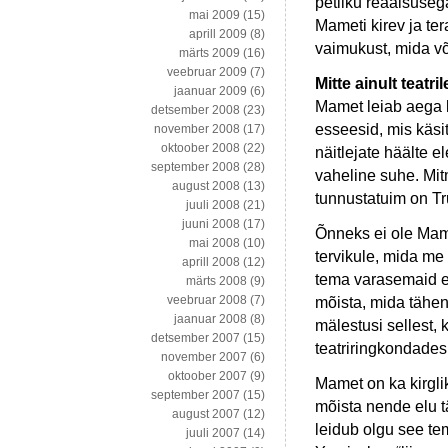
petliku reaalsuseg
mai 2009
(15)
Mameti kirev ja ter
aprill 2009
(8)
vaimukust, mida või
märts 2009
(16)
veebruar 2009
(7)
Mitte ainult teatril
jaanuar 2009
(6)
Mamet leiab aega k
detsember 2008
(23)
esseesid, mis käsi
november 2008
(17)
oktoober 2008
(22)
näitlejate häälte e
september 2008
(28)
vaheline suhe. Mit
august 2008
(13)
tunnustatuim on Tr
juuli 2008
(21)
juuni 2008
(17)
Õnneks ei ole Mamet
mai 2008
(10)
tervikule, mida m
aprill 2008
(12)
tema varasemaid e
märts 2008
(9)
veebruar 2008
(7)
mõista, mida tähend
jaanuar 2008
(8)
mälestusi sellest
detsember 2007
(15)
teatriringkondades
november 2007
(6)
oktoober 2007
(9)
Mamet on ka kirgli
september 2007
(15)
mõista nende elu t
august 2007
(12)
leidub olgu see te
juuli 2007
(14)