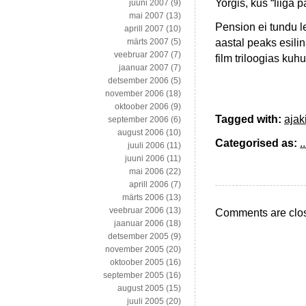
Yorgis, kus “liiga
juuni 2007
(9)
mai 2007
(13)
Pension ei tundu le
aprill 2007
(10)
aastal peaks esili
märts 2007
(5)
veebruar 2007
(7)
film triloogias ku
jaanuar 2007
(7)
detsember 2006
(5)
november 2006
(18)
oktoober 2006
(9)
Tagged with:
ajak
september 2006
(6)
august 2006
(10)
Categorised as:
..
juuli 2006
(11)
juuni 2006
(11)
mai 2006
(22)
aprill 2006
(7)
märts 2006
(13)
veebruar 2006
(13)
Comments are clo
jaanuar 2006
(18)
detsember 2005
(9)
november 2005
(20)
oktoober 2005
(16)
september 2005
(16)
august 2005
(15)
juuli 2005
(20)