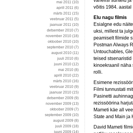
vahelisi suhteid j
mai 2011
(10)
võitis 1984. aastal
aprill 2011
(6)
märts 2011
(15)
Elu nagu filmis
veebruar 2011
(5)
Esialgne edu näit
jaanuar 2011
(10)
detsember 2010
(7)
uksi, millest ta ju
november 2010
(18)
peamiselt filmide s
oktoober 2010
(10)
Postman Always Ri
september 2010
(7)
Untouchables, Gle
august 2010
(11)
teised stsenaristid
juuli 2010
(6)
juuni 2010
(12)
kinoekraanil näha s
mai 2010
(8)
rolli.
aprill 2010
(22)
märts 2010
(16)
Esimene rezissööri
veebruar 2010
(9)
Filmi tunnustati m
jaanuar 2010
(15)
Pasinetti auhinnag
detsember 2009
(9)
rezissöörina harju
november 2009
(13)
Mameti käe all vee
oktoober 2009
(7)
september 2009
(10)
State and Main ja 
august 2009
(8)
juuli 2009
(18)
David Mameti filmi
juuni 2009
(14)