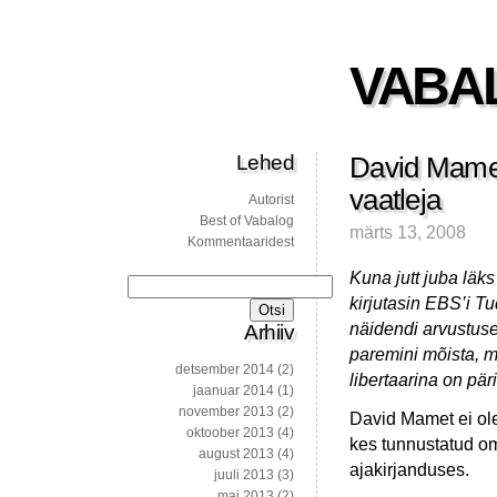
VABA
Lehed
David Mamet
vaatleja
Autorist
Best of Vabalog
märts 13, 2008
Kommentaaridest
Kuna jutt juba läks
Otsi:
kirjutasin EBS’i Tu
näidendi arvustuse
Arhiiv
paremini mõista, m
detsember 2014
(2)
libertaarina on pä
jaanuar 2014
(1)
november 2013
(2)
David Mamet ei ole 
oktoober 2013
(4)
kes tunnustatud oma
august 2013
(4)
ajakirjanduses.
juuli 2013
(3)
mai 2013
(2)