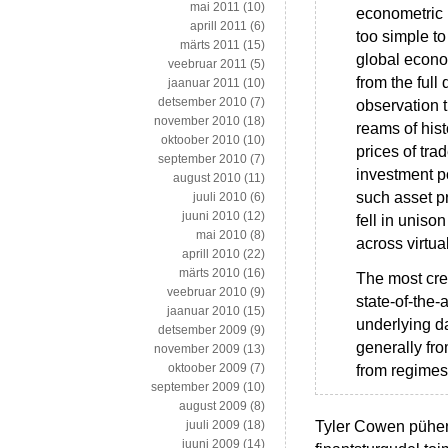
mai 2011
(10)
econometric 
aprill 2011
(6)
too simple to
märts 2011
(15)
global econom
veebruar 2011
(5)
from the full 
jaanuar 2011
(10)
detsember 2010
(7)
observation t
november 2010
(18)
reams of hist
oktoober 2010
(10)
prices of tra
september 2010
(7)
investment p
august 2010
(11)
such asset pr
juuli 2010
(6)
juuni 2010
(12)
fell in uniso
mai 2010
(8)
across virtua
aprill 2010
(22)
märts 2010
(16)
The most cre
veebruar 2010
(9)
state-of-the-
jaanuar 2010
(15)
underlying d
detsember 2009
(9)
generally fro
november 2009
(13)
oktoober 2009
(7)
from regimes 
september 2009
(10)
august 2009
(8)
Tyler Cowen pühen
juuli 2009
(18)
juuni 2009
(14)