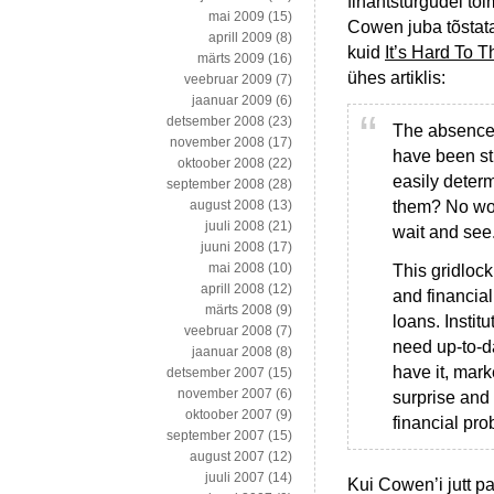
finantsturgudel to
mai 2009
(15)
Cowen juba tõstat
aprill 2009
(8)
kuid
It’s Hard To 
märts 2009
(16)
ühes artiklis:
veebruar 2009
(7)
jaanuar 2009
(6)
detsember 2008
(23)
The absence o
november 2008
(17)
have been st
oktoober 2008
(22)
easily determ
september 2008
(28)
them? No wond
august 2008
(13)
juuli 2008
(21)
wait and see
juuni 2008
(17)
mai 2008
(10)
This gridlock
aprill 2008
(12)
and financial
märts 2008
(9)
loans. Instit
veebruar 2008
(7)
need up-to-d
jaanuar 2008
(8)
have it, mark
detsember 2007
(15)
november 2007
(6)
surprise and 
oktoober 2007
(9)
financial pro
september 2007
(15)
august 2007
(12)
juuli 2007
(14)
Kui Cowen’i jutt pak