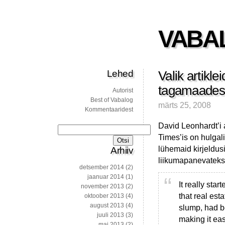
VABA
Lehed
Valik artiklei
tagamaades
Autorist
Best of Vabalog
märts 25, 2008
Kommentaaridest
David Leonhardt’i 
Otsi:
Times’is on hulgali
lühemaid kirjeldusi
Arhiiv
liikumapanevateks
detsember 2014
(2)
jaanuar 2014
(1)
It really sta
november 2013
(2)
that real est
oktoober 2013
(4)
august 2013
(4)
slump, had b
juuli 2013
(3)
making it eas
mai 2013
(2)