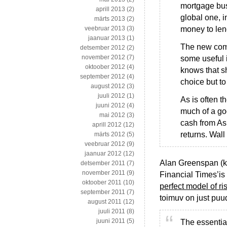
mortgage bus
aprill 2013
(2)
global one, 
märts 2013
(2)
money to len
veebruar 2013
(3)
jaanuar 2013
(1)
The new comp
detsember 2012
(2)
november 2012
(7)
some useful 
oktoober 2012
(4)
knows that s
september 2012
(4)
choice but to
august 2012
(3)
juuli 2012
(1)
As is often t
juuni 2012
(4)
much of a go
mai 2012
(3)
cash from As
aprill 2012
(12)
returns. Wal
märts 2012
(5)
veebruar 2012
(9)
jaanuar 2012
(12)
Alan Greenspan (k
detsember 2011
(7)
november 2011
(9)
Financial Times’is
oktoober 2011
(10)
perfect model of ri
september 2011
(7)
toimuv on just puu
august 2011
(12)
juuli 2011
(8)
juuni 2011
(5)
The essentia