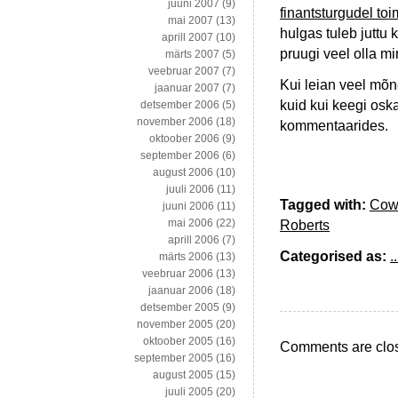
juuni 2007
(9)
finantsturgudel to
mai 2007
(13)
hulgas tuleb juttu 
aprill 2007
(10)
pruugi veel olla m
märts 2007
(5)
veebruar 2007
(7)
Kui leian veel mõne
jaanuar 2007
(7)
kuid kui keegi oska
detsember 2006
(5)
november 2006
(18)
kommentaarides.
oktoober 2006
(9)
september 2006
(6)
august 2006
(10)
juuli 2006
(11)
Tagged with:
Cow
juuni 2006
(11)
mai 2006
(22)
Roberts
aprill 2006
(7)
Categorised as:
..
märts 2006
(13)
veebruar 2006
(13)
jaanuar 2006
(18)
detsember 2005
(9)
november 2005
(20)
oktoober 2005
(16)
Comments are clo
september 2005
(16)
august 2005
(15)
juuli 2005
(20)