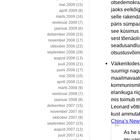
otsedemokraat
mai 2009
(15)
jaoks eelkõi
aprill 2009
(8)
selle rakenda
märts 2009
(16)
veebruar 2009
(7)
päris sümpaat
jaanuar 2009
(6)
see küsimus 
detsember 2008
(23)
sest tõenäoli
november 2008
(17)
seadusandlus
oktoober 2008
(22)
otsustusvõim
september 2008
(28)
august 2008
(13)
Väikeriikides
juuli 2008
(21)
juuni 2008
(17)
suurriigi nag
mai 2008
(10)
maailmavaated
aprill 2008
(12)
kommunismile 
märts 2008
(9)
elanikuga rii
veebruar 2008
(7)
mis toimub m
jaanuar 2008
(8)
detsember 2007
(15)
Leonard võtti
november 2007
(6)
kust ammutab
oktoober 2007
(9)
China’s New I
september 2007
(15)
august 2007
(12)
As he s
juuli 2007
(14)
my vast