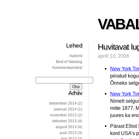
VABA
Lehed
Huvitavat l
aprill 10, 2008
Autorist
Best of Vabalog
Kommentaaridest
New York Tim
piiratud kogu
Otsi:
Õnneks selgub
Arhiiv
New York Time
Nimelt selgus
detsember 2014
(2)
mitte 1877. M
jaanuar 2014
(1)
juures ka en
november 2013
(2)
oktoober 2013
(4)
Pärast Elliot 
august 2013
(4)
kord USA’s 
juuli 2013
(3)
mai 2013
(2)