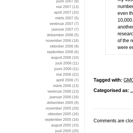
juuni 2007
(9)
numbere
mai 2007
(13)
aprill 2007
(10)
even th
märts 2007
(5)
10,000.
veebruar 2007
(7)
another
jaanuar 2007
(7)
researc
detsember 2006
(5)
of the 
november 2006
(18)
oktoober 2006
(9)
were e
september 2006
(6)
august 2006
(10)
juuli 2006
(11)
juuni 2006
(11)
mai 2006
(22)
Tagged with:
GM
aprill 2006
(7)
märts 2006
(13)
Categorised as:
..
veebruar 2006
(13)
jaanuar 2006
(18)
detsember 2005
(9)
november 2005
(20)
oktoober 2005
(16)
september 2005
(16)
Comments are clo
august 2005
(15)
juuli 2005
(20)