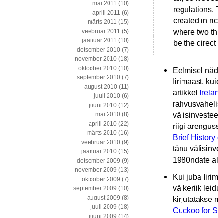
mai 2011
(10)
regulations.
aprill 2011
(6)
created in ri
märts 2011
(15)
where two th
veebruar 2011
(5)
jaanuar 2011
(10)
be the direct
detsember 2010
(7)
november 2010
(18)
oktoober 2010
(10)
Eelmisel näda
september 2010
(7)
Iirimaast, ku
august 2010
(11)
artikkel
Irela
juuli 2010
(6)
rahvusvahelist
juuni 2010
(12)
välisinveste
mai 2010
(8)
aprill 2010
(22)
riigi arengus
märts 2010
(16)
Brief Histor
veebruar 2010
(9)
tänu välisin
jaanuar 2010
(15)
1980ndate al
detsember 2009
(9)
november 2009
(13)
Kui juba Iiri
oktoober 2009
(7)
väikeriik lei
september 2009
(10)
august 2009
(8)
kirjutatakse 
juuli 2009
(18)
Cuckoo for S
juuni 2009
(14)