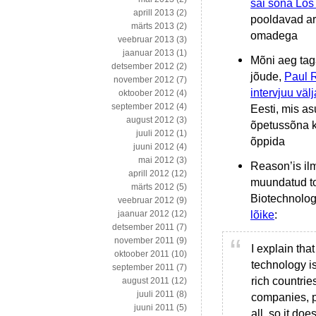
sai sõna Los 
aprill 2013
(2)
pooldavad ar
märts 2013
(2)
omadega
veebruar 2013
(3)
jaanuar 2013
(1)
Mõni aeg tag
detsember 2012
(2)
jõude,
Paul R
november 2012
(7)
intervjuu välj
oktoober 2012
(4)
september 2012
(4)
Eesti, mis a
august 2012
(3)
õpetussõna ka
juuli 2012
(1)
õppida
juuni 2012
(4)
mai 2012
(3)
Reason’is ilm
aprill 2012
(12)
muundatud to
märts 2012
(5)
Biotechnology
veebruar 2012
(9)
lõike
:
jaanuar 2012
(12)
detsember 2011
(7)
november 2011
(9)
I explain tha
oktoober 2011
(10)
technology is
september 2011
(7)
rich countri
august 2011
(12)
juuli 2011
(8)
companies, pa
juuni 2011
(5)
all, so it doe