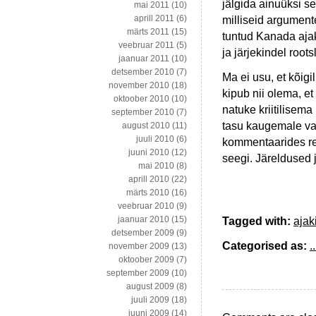
jälgida ainuüksi s
mai 2011
(10)
aprill 2011
(6)
milliseid argument
märts 2011
(15)
tuntud Kanada ajak
veebruar 2011
(5)
ja järjekindel roots
jaanuar 2011
(10)
detsember 2010
(7)
Ma ei usu, et kõigi
november 2010
(18)
kipub nii olema, et 
oktoober 2010
(10)
natuke kriitilisema
september 2010
(7)
tasu kaugemale va
august 2010
(11)
juuli 2010
(6)
kommentaarides rea
juuni 2010
(12)
seegi. Järeldused
mai 2010
(8)
aprill 2010
(22)
märts 2010
(16)
veebruar 2010
(9)
jaanuar 2010
(15)
Tagged with:
ajak
detsember 2009
(9)
Categorised as:
..
november 2009
(13)
oktoober 2009
(7)
september 2009
(10)
august 2009
(8)
juuli 2009
(18)
juuni 2009
(14)