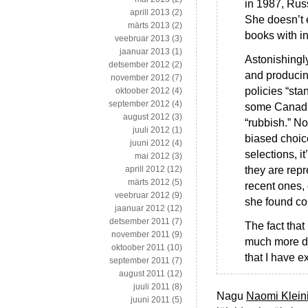
in 1987, Rus
aprill 2013
(2)
She doesn’t 
märts 2013
(2)
books with in
veebruar 2013
(3)
jaanuar 2013
(1)
Astonishingly
detsember 2012
(2)
and producing
november 2012
(7)
policies “sta
oktoober 2012
(4)
september 2012
(4)
some Canadian
august 2012
(3)
“rubbish.” No
juuli 2012
(1)
biased choice
juuni 2012
(4)
selections, it
mai 2012
(3)
they are rep
aprill 2012
(12)
märts 2012
(5)
recent ones, o
veebruar 2012
(9)
she found cou
jaanuar 2012
(12)
detsember 2011
(7)
The fact that 
november 2011
(9)
much more da
oktoober 2011
(10)
that I have 
september 2011
(7)
august 2011
(12)
juuli 2011
(8)
Nagu
Naomi Kleini
juuni 2011
(5)