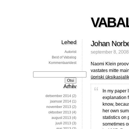
VABA
Lehed
Johan Norber
september 8, 2008
Autorist
Best of Vabalog
Kommentaaridest
Naomi Klein proovi
vastates mitte mai
Otsi:
üpriski üksikasjali
Arhiiv
In my paper 
detsember 2014
(2)
explanation 
jaanuar 2014
(1)
know, because
november 2013
(2)
her own summ
oktoober 2013
(4)
statistics o
august 2013
(4)
juuli 2013
(3)
sometimes on
mai 2013
(2)