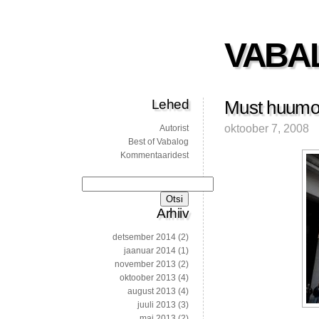
VABA
Lehed
Must huumor
oktoober 7, 2008
Autorist
Best of Vabalog
Kommentaaridest
Otsi:
Arhiiv
detsember 2014
(2)
jaanuar 2014
(1)
november 2013
(2)
oktoober 2013
(4)
august 2013
(4)
juuli 2013
(3)
mai 2013
(2)