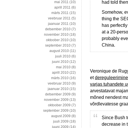
had told the
mai 2011
(10)
aprill 2011
(6)
Somehow, eve
märts 2011
(15)
thing the SE
veebruar 2011
(5)
jaanuar 2011
(10)
has perfectly
detsember 2010
(7)
at a 20-perso
november 2010
(18)
probably even
oktoober 2010
(10)
China.
september 2010
(7)
august 2010
(11)
juuli 2010
(6)
juuni 2010
(12)
mai 2010
(8)
Veronique de Rugy 
aprill 2010
(22)
et
dereguleerimine 
märts 2010
(16)
veebruar 2010
(9)
varjas tuhandete u
jaanuar 2010
(15)
arvestatavat majan
detsember 2009
(9)
mõned nendest mas
november 2009
(13)
võrdlevatesse graa
oktoober 2009
(7)
september 2009
(10)
august 2009
(8)
Since Bush t
juuli 2009
(18)
decrease in 
juuni 2009
(14)