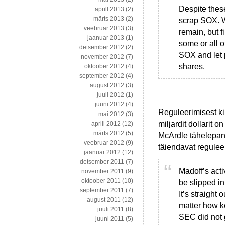
Despite thes
aprill 2013
(2)
märts 2013
(2)
scrap SOX. W
veebruar 2013
(3)
remain, but f
jaanuar 2013
(1)
some or all o
detsember 2012
(2)
SOX and let p
november 2012
(7)
shares.
oktoober 2012
(4)
september 2012
(4)
august 2012
(3)
juuli 2012
(1)
juuni 2012
(4)
Reguleerimisest ki
mai 2012
(3)
miljardit dollarit o
aprill 2012
(12)
märts 2012
(5)
McArdle tähelepan
veebruar 2012
(9)
täiendavat regulee
jaanuar 2012
(12)
detsember 2011
(7)
Madoff’s acti
november 2011
(9)
oktoober 2011
(10)
be slipped i
september 2011
(7)
It’s straight 
august 2011
(12)
matter how k
juuli 2011
(8)
SEC did not 
juuni 2011
(5)