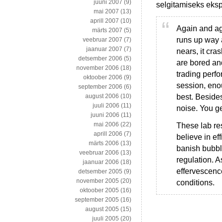
juuni 2007
(9)
selgitamiseks eks
mai 2007
(13)
aprill 2007
(10)
Again and aga
märts 2007
(5)
runs up way 
veebruar 2007
(7)
jaanuar 2007
(7)
nears, it cra
detsember 2006
(5)
are bored an
november 2006
(18)
trading perf
oktoober 2006
(9)
session, eno
september 2006
(6)
best. Beside
august 2006
(10)
juuli 2006
(11)
noise. You ge
juuni 2006
(11)
mai 2006
(22)
These lab re
aprill 2006
(7)
believe in ef
märts 2006
(13)
banish bubbl
veebruar 2006
(13)
regulation. A
jaanuar 2006
(18)
effervescenc
detsember 2005
(9)
november 2005
(20)
conditions.
oktoober 2005
(16)
september 2005
(16)
august 2005
(15)
juuli 2005
(20)