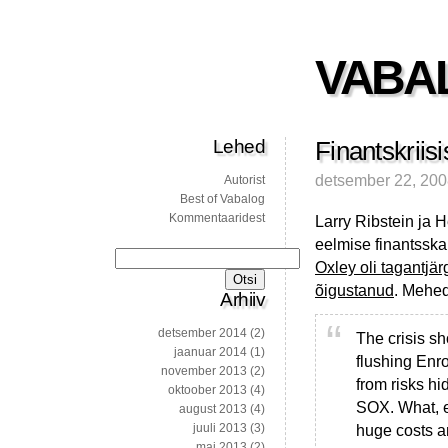
VABA
Lehed
Finantskriis
detsember 22, 20
Autorist
Best of Vabalog
Kommentaaridest
Larry Ribstein ja H
eelmise finantsska
Otsi:
Oxley oli tagantjär
õigustanud
. Mehed
Arhiiv
detsember 2014
(2)
The crisis s
jaanuar 2014
(1)
flushing Enr
november 2013
(2)
from risks hi
oktoober 2013
(4)
SOX. What, e
august 2013
(4)
juuli 2013
(3)
huge costs an
mai 2013
(2)