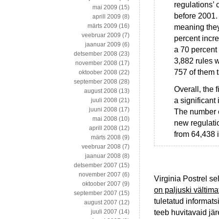
regulations’ 
mai 2009
(15)
before 2001. 
aprill 2009
(8)
märts 2009
(16)
meaning they 
veebruar 2009
(7)
percent incr
jaanuar 2009
(6)
a 70 percent
detsember 2008
(23)
3,882 rules w
november 2008
(17)
757 of them 
oktoober 2008
(22)
september 2008
(28)
Overall, the 
august 2008
(13)
a significant
juuli 2008
(21)
juuni 2008
(17)
The number o
mai 2008
(10)
new regulatio
aprill 2008
(12)
from 64,438 
märts 2008
(9)
veebruar 2008
(7)
jaanuar 2008
(8)
detsember 2007
(15)
november 2007
(6)
Virginia Postrel se
oktoober 2007
(9)
on paljuski vältim
september 2007
(15)
tuletatud informats
august 2007
(12)
teeb huvitavaid jä
juuli 2007
(14)