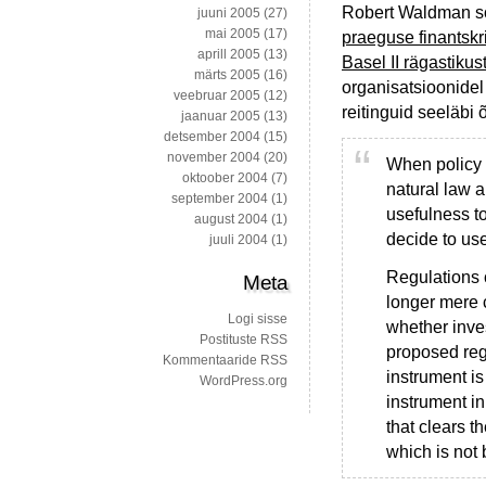
Robert Waldman s
juuni 2005
(27)
mai 2005
(17)
praeguse finantskri
aprill 2005
(13)
Basel II rägastikus
märts 2005
(16)
organisatsioonide
veebruar 2005
(12)
reitinguid seeläbi 
jaanuar 2005
(13)
detsember 2004
(15)
november 2004
(20)
When policy 
oktoober 2004
(7)
natural law an
september 2004
(1)
usefulness to
august 2004
(1)
decide to use
juuli 2004
(1)
Regulations 
Meta
longer mere 
Logi sisse
whether inves
Postituste RSS
proposed reg
Kommentaaride RSS
instrument is
WordPress.org
instrument in
that clears 
which is not