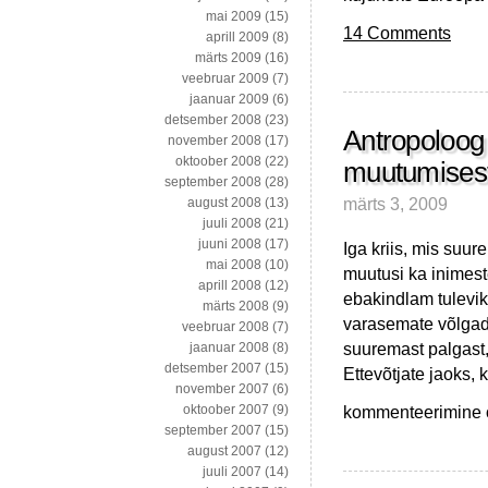
mai 2009
(15)
14 Comments
aprill 2009
(8)
märts 2009
(16)
veebruar 2009
(7)
jaanuar 2009
(6)
detsember 2008
(23)
Antropoloog
november 2008
(17)
oktoober 2008
(22)
muutumises
september 2008
(28)
märts 3, 2009
august 2008
(13)
juuli 2008
(21)
juuni 2008
(17)
Iga kriis, mis suu
mai 2008
(10)
muutusi ka inimest
aprill 2008
(12)
ebakindlam tulevi
märts 2008
(9)
varasemate võlgade
veebruar 2008
(7)
suuremast palgast,
jaanuar 2008
(8)
detsember 2007
(15)
Ettevõtjate jaoks,
november 2007
(6)
Antropoloog
kommenteerimine on
oktoober 2007
(9)
tarbimisharjumuste
september 2007
(15)
võimalikust
august 2007
(12)
muutumisest
juuli 2007
(14)