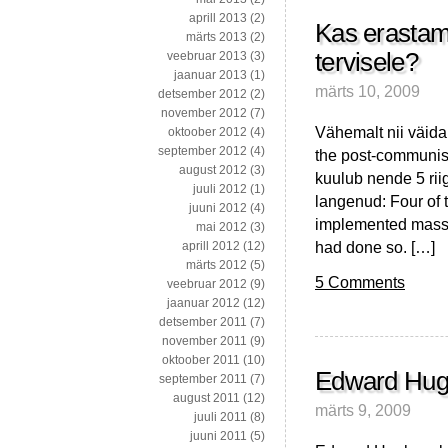
aprill 2013
(2)
Kas erastam
märts 2013
(2)
tervisele?
veebruar 2013
(3)
jaanuar 2013
(1)
märts 10, 2009
detsember 2012
(2)
november 2012
(7)
Vähemalt nii väida
oktoober 2012
(4)
september 2012
(4)
the post-communist 
august 2012
(3)
kuulub nende 5 riig
juuli 2012
(1)
langenud: Four of t
juuni 2012
(4)
implemented mass p
mai 2012
(3)
had done so. […]
aprill 2012
(12)
märts 2012
(5)
5 Comments
veebruar 2012
(9)
jaanuar 2012
(12)
detsember 2011
(7)
november 2011
(9)
oktoober 2011
(10)
Edward Hug
september 2011
(7)
august 2011
(12)
märts 9, 2009
juuli 2011
(8)
juuni 2011
(5)