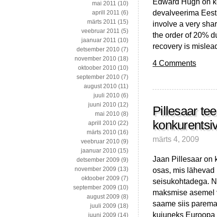
Edward Hugh on kok
mai 2011
(10)
devalveerima Eesti
aprill 2011
(6)
märts 2011
(15)
involve a very sh
veebruar 2011
(5)
the order of 20% du
jaanuar 2011
(10)
recovery is mislea
detsember 2010
(7)
november 2010
(18)
4 Comments
oktoober 2010
(10)
september 2010
(7)
august 2010
(11)
juuli 2010
(6)
juuni 2010
(12)
Pillesaar t
mai 2010
(8)
konkurentsi
aprill 2010
(22)
märts 2010
(16)
märts 4, 2009
veebruar 2010
(9)
jaanuar 2010
(15)
Jaan Pillesaar on 
detsember 2009
(9)
osas, mis lähevad 
november 2009
(13)
oktoober 2009
(7)
seisukohtadega. Nii
september 2009
(10)
maksmise asemel võ
august 2009
(8)
saame siis paremad
juuli 2009
(18)
kujuneks Euroopa s
juuni 2009
(14)