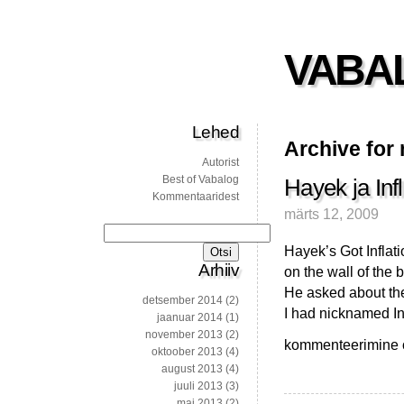
VABA
Lehed
Archive for
Autorist
Best of Vabalog
Hayek ja Inf
Kommentaaridest
märts 12, 2009
Otsi:
Hayek’s Got Inflat
Arhiiv
on the wall of the 
He asked about the
detsember 2014
(2)
I had nicknamed In
jaanuar 2014
(1)
november 2013
(2)
Hayek
kommenteerimine on
oktoober 2013
(4)
ja
august 2013
(4)
Inflatsioon
juuli 2013
(3)
mai 2013
(2)