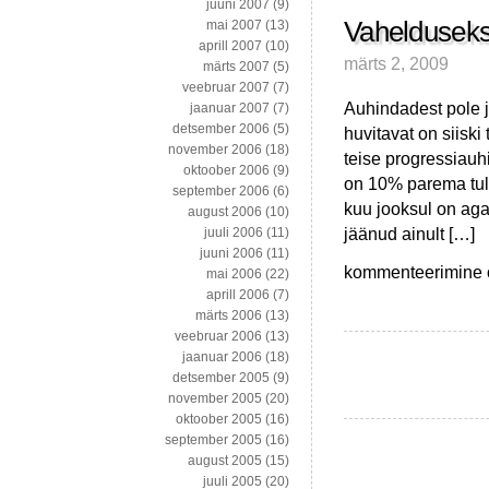
juuni 2007
(9)
Vahelduseks
mai 2007
(13)
aprill 2007
(10)
märts 2, 2009
märts 2007
(5)
veebruar 2007
(7)
Auhindadest pole j
jaanuar 2007
(7)
detsember 2006
(5)
huvitavat on siiski
november 2006
(18)
teise progressiauh
oktoober 2006
(9)
on 10% parema tul
september 2006
(6)
kuu jooksul on ag
august 2006
(10)
jäänud ainult […]
juuli 2006
(11)
juuni 2006
(11)
Vahelduseks
kommenteerimine on
mai 2006
(22)
auhindadest:
aprill 2006
(7)
Netflix
märts 2006
(13)
ja
veebruar 2006
(13)
NASA
jaanuar 2006
(18)
detsember 2005
(9)
november 2005
(20)
oktoober 2005
(16)
september 2005
(16)
august 2005
(15)
juuli 2005
(20)