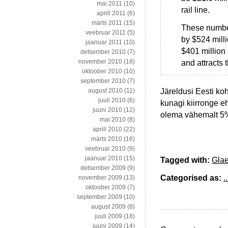
mai 2011
(10)
rail line.
aprill 2011
(6)
märts 2011
(15)
These number
veebruar 2011
(5)
by $524 milli
jaanuar 2011
(10)
$401 million 
detsember 2010
(7)
november 2010
(18)
and attracts t
oktoober 2010
(10)
september 2010
(7)
Järeldusi Eesti koht
august 2010
(11)
juuli 2010
(6)
kunagi kiirronge eh
juuni 2010
(12)
olema vähemalt 5
mai 2010
(8)
aprill 2010
(22)
märts 2010
(16)
veebruar 2010
(9)
jaanuar 2010
(15)
Tagged with:
Glae
detsember 2009
(9)
Categorised as:
..
november 2009
(13)
oktoober 2009
(7)
september 2009
(10)
august 2009
(8)
juuli 2009
(18)
juuni 2009
(14)