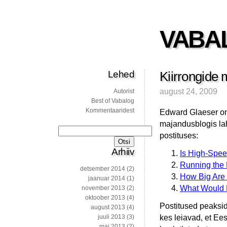
VABA
Lehed
Kiirrongide 
august 24, 2009
Autorist
Best of Vabalog
Kommentaaridest
Edward Glaeser on
majandusblogis lah
Otsi:
postituses:
Arhiiv
Is High-Spee
Running the
detsember 2014
(2)
How Big Are 
jaanuar 2014
(1)
What Would 
november 2013
(2)
oktoober 2013
(4)
Postitused peaksid
august 2013
(4)
kes leiavad, et Ee
juuli 2013
(3)
mai 2013
(2)