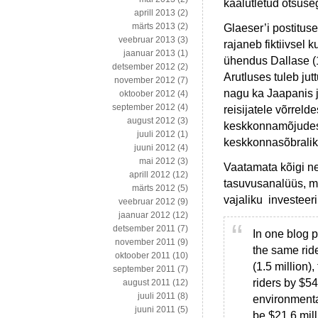
kaalutletud otsuse
aprill 2013
(2)
märts 2013
(2)
Glaeser’i postituse
veebruar 2013
(3)
rajaneb fiktiivsel k
jaanuar 2013
(1)
ühendus Dallase (1,
detsember 2012
(2)
Arutluses tuleb jut
november 2012
(7)
nagu ka Jaapanis j
oktoober 2012
(4)
september 2012
(4)
reisijatele võrreld
august 2012
(3)
keskkonnamõjudest.
juuli 2012
(1)
keskkonnasõbraliku 
juuni 2012
(4)
mai 2012
(3)
Vaatamata kõigi ne
aprill 2012
(12)
tasuvusanalüüs, mis
märts 2012
(5)
vajaliku investeer
veebruar 2012
(9)
jaanuar 2012
(12)
detsember 2011
(7)
In one blog po
november 2011
(9)
the same ride
oktoober 2011
(10)
(1.5 million)
september 2011
(7)
riders by $54
august 2011
(12)
juuli 2011
(8)
environmental
juuni 2011
(5)
be $21.6 mill