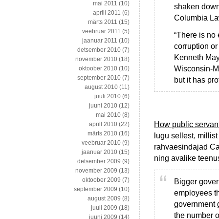
mai 2011
(10)
shaken down b
aprill 2011
(6)
Columbia Law
märts 2011
(15)
veebruar 2011
(5)
“There is no 
jaanuar 2011
(10)
corruption o
detsember 2010
(7)
Kenneth Mayer
november 2010
(18)
Wisconsin-Ma
oktoober 2010
(10)
september 2010
(7)
but it has pr
august 2010
(11)
juuli 2010
(6)
juuni 2010
(12)
mai 2010
(8)
How public servan
aprill 2010
(22)
märts 2010
(16)
lugu sellest, milli
veebruar 2010
(9)
rahvaesindajad Cal
jaanuar 2010
(15)
ning avalike teenu
detsember 2009
(9)
november 2009
(13)
oktoober 2009
(7)
Bigger gove
september 2009
(10)
employees th
august 2009
(8)
government g
juuli 2009
(18)
the number o
juuni 2009
(14)