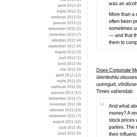
was an alcoho
aprill 2013
(2)
märts 2013
(2)
More than a 
veebruar 2013
(3)
often been p
jaanuar 2013
(1)
sometimes und
detsember 2012
(2)
november 2012
(7)
— and that th
oktoober 2012
(4)
them to compl
september 2012
(4)
august 2012
(3)
juuli 2012
(1)
juuni 2012
(4)
mai 2012
(3)
Does Corporate Mo
aprill 2012
(12)
ülemkohtu otsuses 
märts 2012
(5)
uuringud, võrdlus
veebruar 2012
(9)
Times vahendab:
jaanuar 2012
(12)
detsember 2011
(7)
november 2011
(9)
And what abo
oktoober 2011
(10)
money? A rev
september 2011
(7)
stock prices 
august 2011
(12)
parties. The 
juuli 2011
(8)
juuni 2011
(5)
their influe