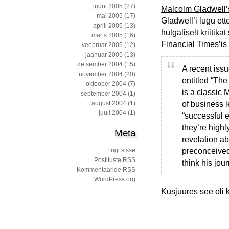
juuni 2005
(27)
Malcolm Gladwell’
mai 2005
(17)
Gladwell’i lugu ett
aprill 2005
(13)
hulgaliselt kriitik
märts 2005
(16)
Financial Times’is 
veebruar 2005
(12)
jaanuar 2005
(13)
detsember 2004
(15)
A recent iss
november 2004
(20)
entitled “The
oktoober 2004
(7)
is a classic 
september 2004
(1)
of business l
august 2004
(1)
juuli 2004
(1)
“successful e
they’re highly
Meta
revelation a
preconceived 
Logi sisse
Postituste RSS
think his jou
Kommentaaride RSS
WordPress.org
Kusjuures see oli 