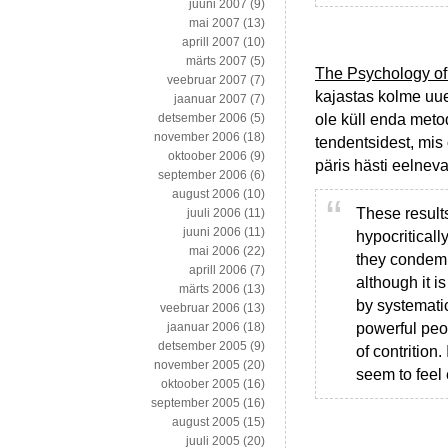
juuni 2007
(9)
mai 2007
(13)
aprill 2007
(10)
märts 2007
(5)
The Psychology of
veebruar 2007
(7)
kajastas kolme uue
jaanuar 2007
(7)
ole küll enda meto
detsember 2006
(5)
november 2006
(18)
tendentsidest, mis
oktoober 2006
(9)
päris hästi eelneva
september 2006
(6)
august 2006
(10)
These result
juuli 2006
(11)
juuni 2006
(11)
hypocritical
mai 2006
(22)
they condemn
aprill 2006
(7)
although it 
märts 2006
(13)
by systematic
veebruar 2006
(13)
powerful peo
jaanuar 2006
(18)
detsember 2005
(9)
of contrition.
november 2005
(20)
seem to feel e
oktoober 2005
(16)
september 2005
(16)
august 2005
(15)
juuli 2005
(20)