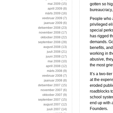
gotten so high
mai 2009
(15)
aprill 2009
(8)
bureaucracy, 
märts 2009
(16)
People who a
veebruar 2009
(7)
jaanuar 2009
(6)
privileged eli
detsember 2008
(23)
special perks
november 2008
(17)
has rigged t
oktoober 2008
(22)
demands. Gov
september 2008
(28)
august 2008
(13)
benefits, and
juuli 2008
(21)
working in t
juuni 2008
(17)
abusive, they
mai 2008
(10)
the most gri
aprill 2008
(12)
märts 2008
(9)
It’s a two-ti
veebruar 2008
(7)
at the expens
jaanuar 2008
(8)
eroded publi
detsember 2007
(15)
november 2007
(6)
roadblocks t
oktoober 2007
(9)
school system
september 2007
(15)
end up with a
august 2007
(12)
Founders.
juuli 2007
(14)