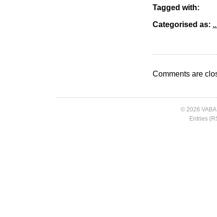
Tagged with:
Categorised as:
..
Comments are clo
© 2026 VABA
Entries (R