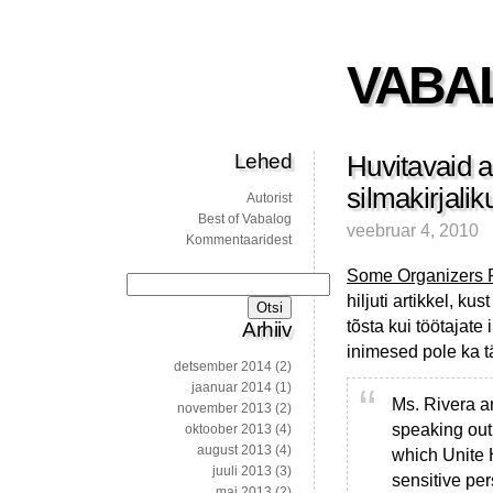
VABA
Lehed
Huvitavaid a
silmakirjali
Autorist
Best of Vabalog
veebruar 4, 2010
Kommentaaridest
Some Organizers Pr
Otsi:
hiljuti artikkel, k
tõsta kui töötajate 
Arhiiv
inimesed pole ka t
detsember 2014
(2)
jaanuar 2014
(1)
Ms. Rivera a
november 2013
(2)
speaking out 
oktoober 2013
(4)
august 2013
(4)
which Unite 
juuli 2013
(3)
sensitive per
mai 2013
(2)