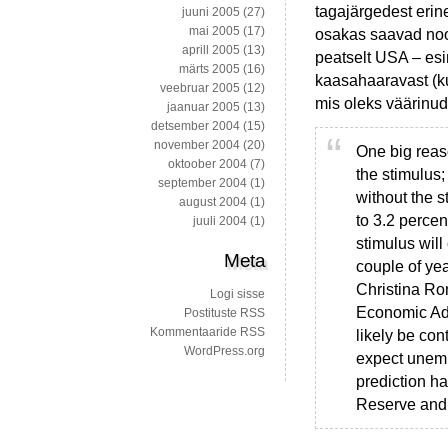
tagajärgedest erin
juuni 2005
(27)
mai 2005
(17)
osakas saavad noo
aprill 2005
(13)
peatselt USA – esi
märts 2005
(16)
kaasahaaravast (kui
veebruar 2005
(12)
mis oleks väärinud
jaanuar 2005
(13)
detsember 2004
(15)
november 2004
(20)
One big reas
oktoober 2004
(7)
the stimulus
september 2004
(1)
without the 
august 2004
(1)
to 3.2 percen
juuli 2004
(1)
stimulus will
Meta
couple of yea
Christina Ro
Logi sisse
Economic Advi
Postituste RSS
Kommentaaride RSS
likely be cont
WordPress.org
expect unempl
prediction h
Reserve and