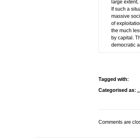
large extent,
If such a situ
massive socia
of exploitat
the much less
by capital. T
democratic a
Tagged with:
Categorised as:
..
Comments are clo