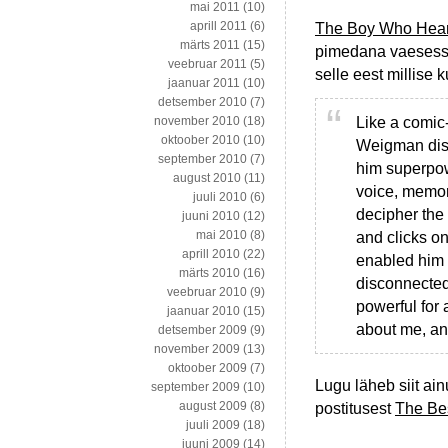
mai 2011
(10)
aprill 2011
(6)
The Boy Who Hea
märts 2011
(15)
pimedana vaesesse
veebruar 2011
(5)
selle eest millise 
jaanuar 2011
(10)
detsember 2010
(7)
Like a comic-
november 2010
(18)
oktoober 2010
(10)
Weigman disc
september 2010
(7)
him superpow
august 2010
(11)
voice, memor
juuli 2010
(6)
decipher the
juuni 2010
(12)
mai 2010
(8)
and clicks on
aprill 2010
(22)
enabled him 
märts 2010
(16)
disconnected
veebruar 2010
(9)
powerful for 
jaanuar 2010
(15)
about me, and
detsember 2009
(9)
november 2009
(13)
oktoober 2009
(7)
Lugu läheb siit ai
september 2009
(10)
august 2009
(8)
postitusest
The Bes
juuli 2009
(18)
juuni 2009
(14)