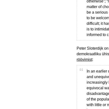
otherwise”; “
matter of cho
be a serious 
to be welcome
difficult; it 
is to intimi
informed to c
Peter Sloterdijk o
demokraatliku ühis
röövimist
:
In an earlier 
and unequivo
increasingly
equivocal way
disadvantaged
of the popul
with little o