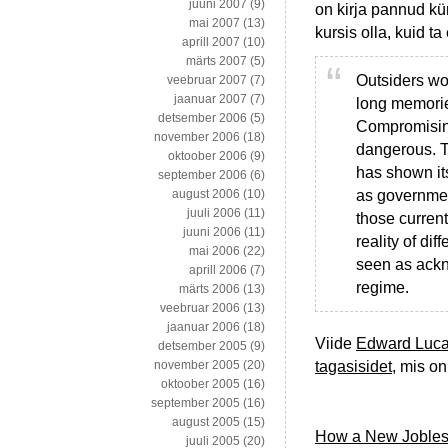
juuni 2007
(9)
on kirja pannud kü
mai 2007
(13)
kursis olla, kuid t
aprill 2007
(10)
märts 2007
(5)
Outsiders wo
veebruar 2007
(7)
jaanuar 2007
(7)
long memorie
detsember 2006
(5)
Compromising
november 2006
(18)
dangerous. T
oktoober 2006
(9)
has shown it
september 2006
(6)
as governmen
august 2006
(10)
juuli 2006
(11)
those current
juuni 2006
(11)
reality of di
mai 2006
(22)
seen as ackn
aprill 2006
(7)
regime.
märts 2006
(13)
veebruar 2006
(13)
jaanuar 2006
(18)
Viide
Edward Luca
detsember 2005
(9)
tagasisidet
, mis on
november 2005
(20)
oktoober 2005
(16)
september 2005
(16)
august 2005
(15)
How a New Jobless
juuli 2005
(20)