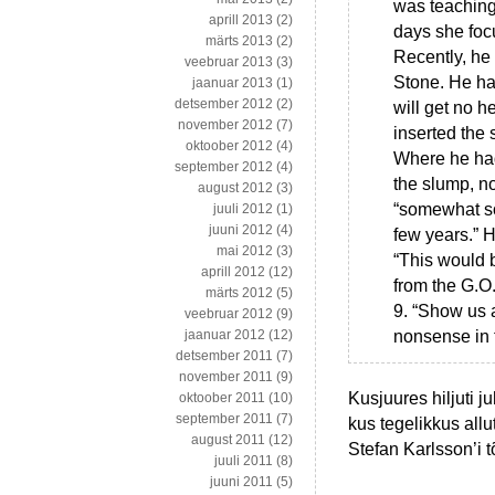
was teaching 
aprill 2013
(2)
days she focu
märts 2013
(2)
Recently, he 
veebruar 2013
(3)
Stone. He had
jaanuar 2013
(1)
detsember 2012
(2)
will get no h
november 2012
(7)
inserted the 
oktoober 2012
(4)
Where he had 
september 2012
(4)
the slump, no
august 2012
(3)
“somewhat so
juuli 2012
(1)
juuni 2012
(4)
few years.” H
mai 2012
(3)
“This would 
aprill 2012
(12)
from the G.O.
märts 2012
(5)
9. “Show us a
veebruar 2012
(9)
nonsense in t
jaanuar 2012
(12)
detsember 2011
(7)
november 2011
(9)
Kusjuures hiljuti 
oktoober 2011
(10)
september 2011
(7)
kus tegelikkus all
august 2011
(12)
Stefan Karlsson’i t
juuli 2011
(8)
juuni 2011
(5)