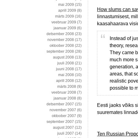
mai 2009
(15)
How slums can sav
aprill 2009
(8)
linnastumisest, mil
märts 2009
(16)
veebruar 2009
(7)
kaasahaarava visi
jaanuar 2009
(6)
detsember 2008
(23)
Instead of ju
november 2008
(17)
theory, resea
oktoober 2008
(22)
september 2008
(28)
They came ba
august 2008
(13)
much more su
juuli 2008
(21)
generation, a
juuni 2008
(17)
areas, that 
mai 2008
(10)
realistic pov
aprill 2008
(12)
märts 2008
(9)
possible to m
veebruar 2008
(7)
jaanuar 2008
(8)
detsember 2007
(15)
Eesti jaoks võiks s
november 2007
(6)
suuremates linnad
oktoober 2007
(9)
september 2007
(15)
august 2007
(12)
Ten Russian Propo
juuli 2007
(14)