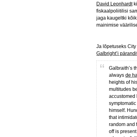
David Leonhardt
ki
fiskaalpoliitilisi
jaga kaugeltki kõik
mainimise väärilis
Ja lõpetuseks City 
Galbright’i pärandi
Galbraith’s 
always
de ha
heights of hi
multitudes be
accustomed hi
symptomatic o
himself. Hun
that intimida
random and fi
off is presen