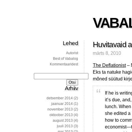
VABA
Lehed
Huvitavaid ar
märts 8, 2010
Autorist
Best of Vabalog
Kommentaaridest
The Deflationist
– 
Eks ta natuke hag
Otsi:
mõned süütud kirj
Arhiiv
If he is writi
detsember 2014
(2)
it’s due, and,
jaanuar 2014
(1)
lunch. When h
november 2013
(2)
she edited a 
oktoober 2013
(4)
how to commu
august 2013
(4)
juuli 2013
(3)
economist—th
mai 2013
(2)