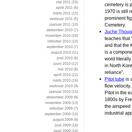
mai 2011
(10)
cemetery is 
aprill 2011
(6)
1970 is still
märts 2011
(15)
prominent fig
veebruar 2011
(5)
Cemetery.
jaanuar 2011
(10)
detsember 2010
(7)
Juche Thoug
november 2010
(18)
teaches that 
oktoober 2010
(10)
and that the 
september 2010
(7)
is a compone
august 2010
(11)
juuli 2010
(6)
word literall
juuni 2010
(12)
in North Kore
mai 2010
(8)
reliance”.
aprill 2010
(22)
Pitot tube
is 
märts 2010
(16)
flow velocity
veebruar 2010
(9)
jaanuar 2010
(15)
Pitot in the 
detsember 2009
(9)
1800s by Fren
november 2009
(13)
the airspeed 
oktoober 2009
(7)
industrial app
september 2009
(10)
august 2009
(8)
juuli 2009
(18)
juuni 2009
(14)