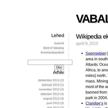
VABA
Lehed
Wikipedia ek
aprill 8, 2010
Autorist
Best of Vabalog
Kommentaaridest
Sperrgebiet
(
area in south
Otsi:
Atlantic Oce
Africa, to ar
Arhiiv
miles) north
detsember 2014
(2)
mass. Mining 
jaanuar 2014
(1)
most of the a
november 2013
(2)
banned from e
oktoober 2013
(4)
park in 2004.
august 2013
(4)
Claridge’s
is 
juuli 2013
(3)
mai 2013
(2)