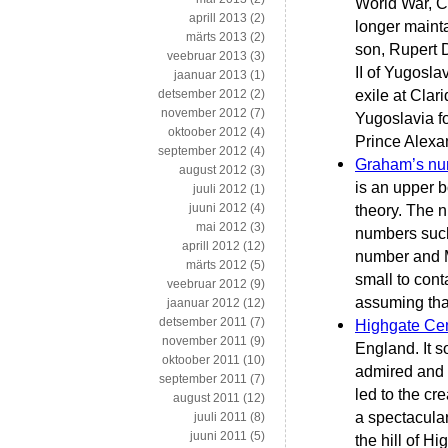
World War, C
aprill 2013
(2)
longer maint
märts 2013
(2)
son, Rupert D
veebruar 2013
(3)
II of Yugosl
jaanuar 2013
(1)
exile at Cla
detsember 2012
(2)
november 2012
(7)
Yugoslavia fo
oktoober 2012
(4)
Prince Alexan
september 2012
(4)
Graham’s nu
august 2012
(3)
is an upper 
juuli 2012
(1)
juuni 2012
(4)
theory. The 
mai 2012
(3)
numbers such
aprill 2012
(12)
number and M
märts 2012
(5)
small to cont
veebruar 2012
(9)
assuming tha
jaanuar 2012
(12)
detsember 2011
(7)
Highgate Ce
november 2011
(9)
England. It 
oktoober 2011
(10)
admired and v
september 2011
(7)
led to the cr
august 2011
(12)
a spectacular
juuli 2011
(8)
juuni 2011
(5)
the hill of H