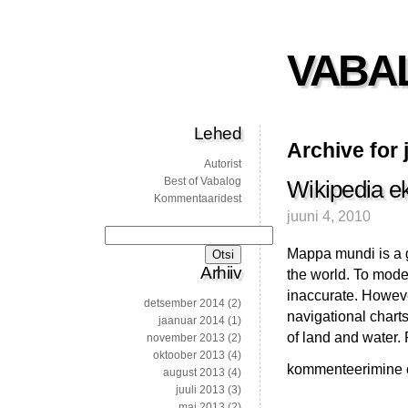
VABA
Lehed
Archive for 
Autorist
Best of Vabalog
Wikipedia ek
Kommentaaridest
juuni 4, 2010
Otsi:
Mappa mundi is a 
Arhiiv
the world. To mode
inaccurate. Howev
detsember 2014
(2)
navigational chart
jaanuar 2014
(1)
of land and water
november 2013
(2)
oktoober 2013
(4)
Wikipedia
kommenteerimine on
august 2013
(4)
eklektiline
juuli 2013
(3)
sügavus
mai 2013
(2)