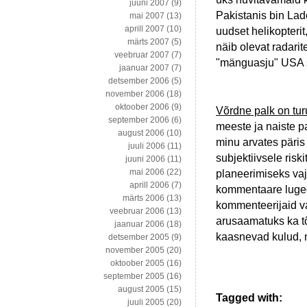
juuni 2007
(9)
Pakistanis bin Lade
mai 2007
(13)
aprill 2007
(10)
uudset helikopterit
märts 2007
(5)
näib olevat radari
veebruar 2007
(7)
"mänguasju" USA s
jaanuar 2007
(7)
detsember 2006
(5)
november 2006
(18)
oktoober 2006
(9)
Võrdne palk on tu
september 2006
(6)
meeste ja naiste p
august 2006
(10)
minu arvates päris
juuli 2006
(11)
subjektiivsele risk
juuni 2006
(11)
mai 2006
(22)
planeerimiseks vaj
aprill 2006
(7)
kommentaare luged
märts 2006
(13)
kommenteerijaid va
veebruar 2006
(13)
arusaamatuks ka t
jaanuar 2006
(18)
kaasnevad kulud, 
detsember 2005
(9)
november 2005
(20)
oktoober 2005
(16)
september 2005
(16)
august 2005
(15)
Tagged with:
juuli 2005
(20)