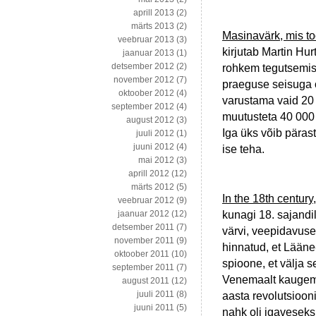
aprill 2013
(2)
märts 2013
(2)
Masinavärk, mis t
veebruar 2013
(3)
kirjutab Martin Hur
jaanuar 2013
(1)
detsember 2012
(2)
rohkem tegutsemisv
november 2012
(7)
praeguse seisuga o
oktoober 2012
(4)
varustama vaid 20 
september 2012
(4)
muutusteta 40 000 a
august 2012
(3)
Iga üks võib pärast
juuli 2012
(1)
juuni 2012
(4)
ise teha.
mai 2012
(3)
aprill 2012
(12)
märts 2012
(5)
In the 18th century
veebruar 2012
(9)
kunagi 18. sajandil
jaanuar 2012
(12)
detsember 2011
(7)
värvi, veepidavuse 
november 2011
(9)
hinnatud, et Lään
oktoober 2011
(10)
spioone, et välja 
september 2011
(7)
Venemaalt kaugema
august 2011
(12)
juuli 2011
(8)
aasta revolutsioon
juuni 2011
(5)
nahk oli igaveseks