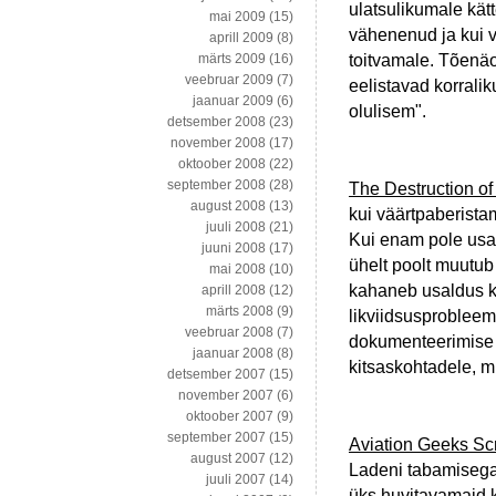
ulatsulikumale kät
mai 2009
(15)
vähenenud ja kui v
aprill 2009
(8)
toitvamale. Tõenäol
märts 2009
(16)
veebruar 2009
(7)
eelistavad korraliku
jaanuar 2009
(6)
olulisem".
detsember 2008
(23)
november 2008
(17)
oktoober 2008
(22)
september 2008
(28)
The Destruction o
august 2008
(13)
kui väärtpaberist
juuli 2008
(21)
Kui enam pole usald
juuni 2008
(17)
ühelt poolt muutub
mai 2008
(10)
kahaneb usaldus ko
aprill 2008
(12)
märts 2008
(9)
likviidsusprobleem
veebruar 2008
(7)
dokumenteerimise 
jaanuar 2008
(8)
kitsaskohtadele, m
detsember 2007
(15)
november 2007
(6)
oktoober 2007
(9)
september 2007
(15)
Aviation Geeks Sc
august 2007
(12)
Ladeni tabamisega i
juuli 2007
(14)
üks huvitavamaid k