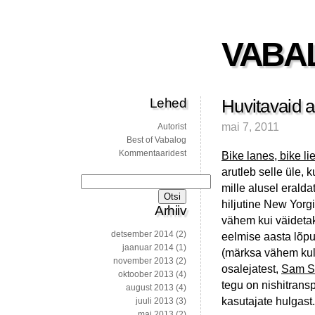
VABA
Lehed
Huvitavaid a
mai 7, 2011
Autorist
Best of Vabalog
Kommentaaridest
Bike lanes, bike li
arutleb selle üle, 
Otsi:
mille alusel eralda
hiljutine New Yorgi 
Arhiiv
vähem kui väideta
detsember 2014
(2)
eelmise aasta lõpus
jaanuar 2014
(1)
(märksa vähem kulu
november 2013
(2)
osalejatest,
Sam S
oktoober 2013
(4)
tegu on nishitrans
august 2013
(4)
kasutajate hulgast.
juuli 2013
(3)
mai 2013
(2)