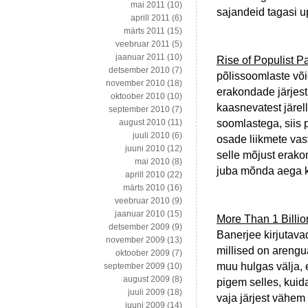
mai 2011
(10)
sajandeid tagasi u
aprill 2011
(6)
märts 2011
(15)
veebruar 2011
(5)
jaanuar 2011
(10)
Rise of Populist P
detsember 2010
(7)
põlissoomlaste võ
november 2010
(18)
erakondade järjest 
oktoober 2010
(10)
kaasnevatest järell
september 2010
(7)
soomlastega, siis 
august 2010
(11)
juuli 2010
(6)
osade liikmete vas
juuni 2010
(12)
selle mõjust erako
mai 2010
(8)
juba mõnda aega 
aprill 2010
(22)
märts 2010
(16)
veebruar 2010
(9)
jaanuar 2010
(15)
More Than 1 Billio
detsember 2009
(9)
Banerjee kirjutavad
november 2009
(13)
millised on arengu
oktoober 2009
(7)
muu hulgas välja, 
september 2009
(10)
august 2009
(8)
pigem selles, kuida
juuli 2009
(18)
vaja järjest vähem 
juuni 2009
(14)