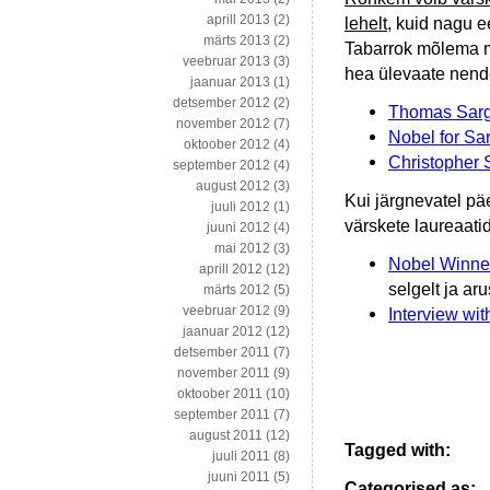
aprill 2013
(2)
lehelt
, kuid nagu e
märts 2013
(2)
Tabarrok mõlema m
veebruar 2013
(3)
hea ülevaate nende
jaanuar 2013
(1)
detsember 2012
(2)
Thomas Sarg
november 2012
(7)
Nobel for Sa
oktoober 2012
(4)
Christopher 
september 2012
(4)
august 2012
(3)
Kui järgnevatel pä
juuli 2012
(1)
värskete laureaatid
juuni 2012
(4)
mai 2012
(3)
Nobel Winne
aprill 2012
(12)
selgelt ja a
märts 2012
(5)
veebruar 2012
(9)
Interview wi
jaanuar 2012
(12)
detsember 2011
(7)
november 2011
(9)
oktoober 2011
(10)
september 2011
(7)
august 2011
(12)
Tagged with:
juuli 2011
(8)
juuni 2011
(5)
Categorised as:
..