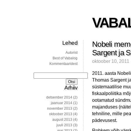
VABA
Lehed
Nobeli memo
Sargent ja 
Autorist
Best of Vabalog
oktoober 10, 2011
Kommentaaridest
2011. aasta Nobel
Otsi:
Thomas Sargent ja 
süstemaatilise mu
Arhiiv
fiskaalpoliitika m
detsember 2014
(2)
ootamatud sündmus
jaanuar 2014
(1)
majanduses (näite
november 2013
(2)
tehniline, mille p
oktoober 2013
(4)
august 2013
(4)
pädevusest.
juuli 2013
(3)
Rohkem võib värsk
mai 2013
(2)