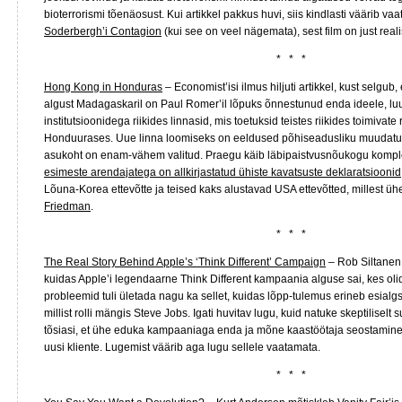
bioterrorismi tõenäosust. Kui artikkel pakkus huvi, siis kindlasti väärib va
Soderbergh’i Contagion
(kui see on veel nägemata), sest film on just reali
* * *
Hong Kong in Honduras
– Economist’isi ilmus hiljuti artikkel, kust selgu
algust Madagaskaril on Paul Romer’il lõpuks õnnestunud enda ideele, l
institutsioonidega riikides linnasid, mis toetuksid teistes riikides toimivate r
Honduurases. Uue linna loomiseks on eeldused põhiseadusliku muudatus
asukoht on enam-vähem valitud. Praegu käib läbipaistvusnõukogu komp
esimeste arendajatega on allkirjastatud ühiste kavatsuste deklaratsioonid
Lõuna-Korea ettevõtte ja teised kaks alustavad USA ettevõtted, millest ü
Friedman
.
* * *
The Real Story Behind Apple’s ‘Think Different’ Campaign
– Rob Siltanen k
kuidas Apple’i legendaarne Think Different kampaania alguse sai, kes olid 
probleemid tuli ületada nagu ka sellet, kuidas lõpp-tulemus erineb esialg
millist rolli mängis Steve Jobs. Igati huvitav lugu, kuid natuke skeptilisel
tõsiasi, et ühe eduka kampaaniaga enda ja mõne kaastöötaja seostamin
uusi kliente. Lugemist väärib aga lugu sellele vaatamata.
* * *