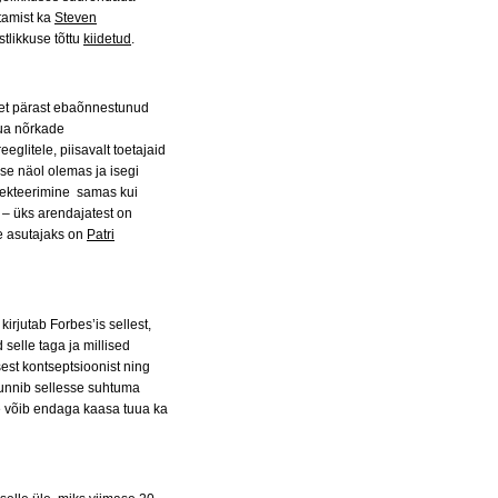
atamist ka
Steven
stlikkuse tõttu
kiidetud
.
b, et pärast ebaõnnestunud
uua nõrkade
eeglitele, piisavalt toetajaid
e näol olemas ja isegi
lekteerimine samas kui
– üks arendajatest on
he asutajaks on
Patri
irjutab Forbes’is sellest,
selle taga ja millised
sest kontseptsioonist ning
t sunnib sellesse suhtuma
e võib endaga kaasa tuua ka