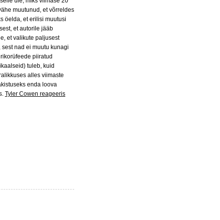
selle üle, miks viimase 20
 vähe muutunud, et võrreldes
 öelda, et erilisi muutusi
st, et autorile jääb
, et valikute paljusest
, sest nad ei muutu kunagi
rikorüfeede piiratud
kaalseid) tuleb, kuid
alikkuses alles viimaste
akistuseks enda loova
s.
Tyler Cowen reageeris