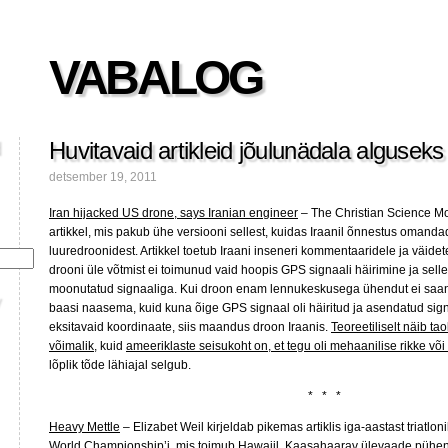
VABALOG
Huvitavaid artikleid jõulunädala alguseks
detsember 19, 2011
Iran hijacked US drone, says Iranian engineer
– The Christian Science Moni
artikkel, mis pakub ühe versiooni sellest, kuidas Iraanil õnnestus omand
luuredroonidest. Artikkel toetub Iraani inseneri kommentaaridele ja väidete
drooni üle võtmist ei toimunud vaid hoopis GPS signaali häirimine ja sel
moonutatud signaaliga. Kui droon enam lennukeskusega ühendut ei saanud
baasi naasema, kuid kuna õige GPS signaal oli häiritud ja asendatud sig
eksitavaid koordinaate, siis maandus droon Iraanis.
Teoreetiliselt näib ta
võimalik
, kuid
ameeriklaste seisukoht on, et tegu oli mehaanilise rikke või
lõplik tõde lähiajal selgub.
* * *
Heavy Mettle
– Elizabet Weil kirjeldab pikemas artiklis iga-aastast triatlo
World Championship’i, mis toimub Hawaiil. Kaasahaarav ülevaade pühen