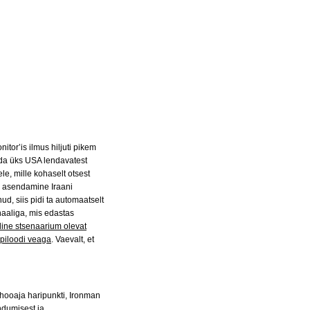
tor’is ilmus hiljuti pikem
ada üks USA lendavatest
le, mille kohaselt otsest
le asendamine Iraani
, siis pidi ta automaatselt
naaliga, mis edastas
oline stsenaarium olevat
 piloodi veaga
. Vaevalt, et
nihooaja haripunkti, Ironman
dumisest ja