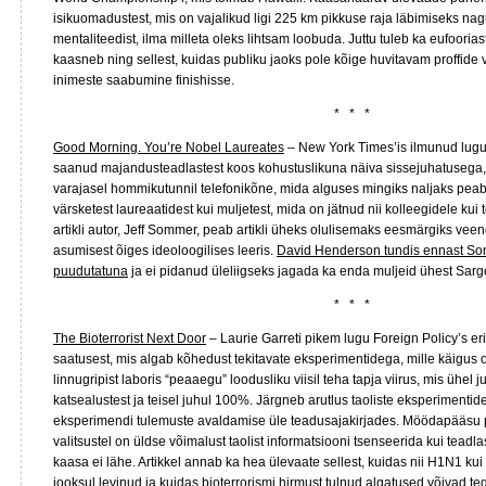
isikuomadustest, mis on vajalikud ligi 225 km pikkuse raja läbimiseks nagu
mentaliteedist, ilma milleta oleks lihtsam loobuda. Juttu tuleb ka eufooria
kaasneb ning sellest, kuidas publiku jaoks pole kõige huvitavam proffide 
inimeste saabumine finishisse.
* * *
Good Morning. You’re Nobel Laureates
– New York Times’is ilmunud lug
saanud majandusteadlastest koos kohustuslikuna näiva sissejuhatusega,
varajasel hommikutunnil telefonikõne, mida alguses mingiks naljaks peab. 
värsketest laureaatidest kui muljetest, mida on jätnud nii kolleegidele kui t
artikli autor, Jeff Sommer, peab artikli üheks olulisemaks eesmärgiks veen
asumisest õiges ideoloogilises leeris.
David Henderson tundis ennast Somm
puudutatuna
ja ei pidanud üleliigseks jagada ka enda muljeid ühest Sarge
* * *
The Bioterrorist Next Door
– Laurie Garreti pikem lugu Foreign Policy’s eri
saatusest, mis algab kõhedust tekitavate eksperimentidega, mille käigus 
linnugripist laboris “peaaegu” loodusliku viisil teha tapja viirus, mis ühel 
katsealustest ja teisel juhul 100%. Järgneb arutlus taoliste eksperimentid
eksperimendi tulemuste avaldamise üle teadusajakirjades. Möödapääsu p
valitsustel on üldse võimalust taolist informatsiooni tsenseerida kui teadla
kaasa ei lähe. Artikkel annab ka hea ülevaate sellest, kuidas nii H1N1 ku
jooksul levinud ja kuidas bioterrorismi hirmust tulnud algatused võivad 