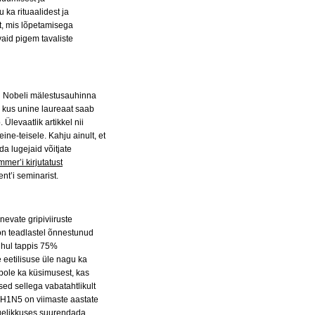
 ka rituaalidest ja
st, mis lõpetamisega
vaid pigem tavaliste
u Nobeli mälestusauhinna
 kus unine laureaat saab
Ülevaatlik artikkel nii
eine-teisele. Kahju ainult, et
da lugejaid võitjate
er’i kirjutatust
nt’i seminarist.
nevate gripiviiruste
on teadlastel õnnestunud
juhul tappis 75%
e eetilisuse üle nagu ka
ole ka küsimusest, kas
sed sellega vabatahtlikult
i H1N5 on viimaste aastate
tegelikkuses suurendada