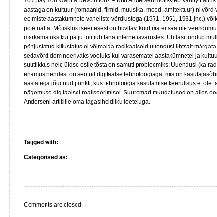
You Say You Want a Devolution?
– Kurt Andersen mõtiskleb Vanity Fair’is 
aastaga on kultuur (romaanid, filmid, muusika, mood, arhitektuur) niivõrd
eelmiste aastakümnete vaheliste võrdlustega (1971, 1951, 1931 jne.) võiks
pole näha. Mõtisklus iseenesest on huvitav, kuid ma ei saa üle veendumuse
märkamatuks kui palju toimub täna internetiavarustes. Ühtlasi tundub mulle
põhjustatud killustatus ei võimalda radikaalseid uuendusi lihtsalt märgata
sedavõrd domineerivaks vooluks kui varasematel aastakümnetel ja kultuu
suutlikkus neid üldse esile tõsta on samuti probleemiks. Uuendusi (ka radi
enamus nendest on seotud digitaalse tehnoloogiaga, mis on kasutajasõbr
aastatega jõudnud punkti, kus tehnoloogia kasutamise keerulisus ei ole t
nägemuse digitaalsel realiseerimisel. Suuremad muudatused on alles ee
Anderseni artiklile oma tagasihoidliku loeteluga.
Tagged with:
Categorised as:
...
Comments are closed.