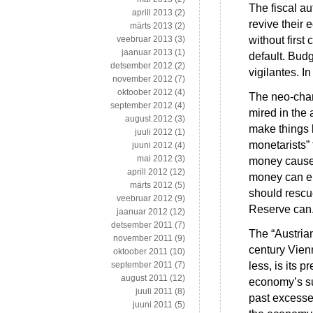
The fiscal au
aprill 2013
(2)
revive their
märts 2013
(2)
without first
veebruar 2013
(3)
jaanuar 2013
(1)
default. Bud
detsember 2012
(2)
vigilantes. I
november 2012
(7)
oktoober 2012
(4)
The neo-chart
september 2012
(4)
mired in the 
august 2012
(3)
make things b
juuli 2012
(1)
monetarists”
juuni 2012
(4)
mai 2012
(3)
money caused
aprill 2012
(12)
money can en
märts 2012
(5)
should rescu
veebruar 2012
(9)
Reserve can
jaanuar 2012
(12)
detsember 2011
(7)
The “Austrian
november 2011
(9)
century Vienn
oktoober 2011
(10)
less, is its p
september 2011
(7)
august 2011
(12)
economy’s su
juuli 2011
(8)
past excesse
juuni 2011
(5)