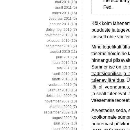
the economy.
mai 2011
(10)
Fed.
aprill 2011
(6)
märts 2011
(15)
veebruar 2011
(5)
Kõik kolm lähenemi
jaanuar 2011
(10)
puuduste ja tugevu
detsember 2010
(7)
november 2010
(18)
tõsiselt ühte või te
oktoober 2010
(10)
september 2010
(7)
Mind tegelikult ül
august 2010
(11)
taseme hoidmine läb
juuli 2010
(6)
hinnangul piisavalt
juuni 2010
(12)
Sumner ise on kord
mai 2010
(8)
traditsioonilise ja
aprill 2010
(22)
märts 2010
(16)
tulenev järeldus
. 
veebruar 2010
(9)
lõi, oli veendumu
jaanuar 2010
(15)
ja sealt tulenevat 
detsember 2009
(9)
vaesemate teoreeti
november 2009
(13)
oktoober 2009
(7)
Arvestades seda, e
september 2009
(10)
koolkonnale sümpa
august 2009
(8)
nooremast põlvkon
juuli 2009
(18)
juuni 2009
(14)