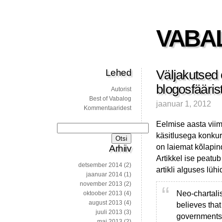
VABA
Lehed
Väljakutsed 
blogosfääris
Autorist
Best of Vabalog
jaanuar 1, 2012
Kommentaaridest
Eelmise aasta vii
Otsi:
käsitlusega konkure
on laiemat kõlapin
Arhiiv
Artikkel ise peatub
detsember 2014
(2)
artikli alguses lühi
jaanuar 2014
(1)
november 2013
(2)
Neo-chartali
oktoober 2013
(4)
august 2013
(4)
believes that
juuli 2013
(3)
governments 
mai 2013
(2)