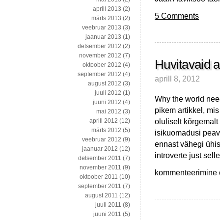
aprill 2013
(2)
5 Comments
märts 2013
(2)
veebruar 2013
(3)
jaanuar 2013
(1)
detsember 2012
(2)
november 2012
(7)
Huvitavaid a
oktoober 2012
(4)
september 2012
(4)
aprill 8, 2012
august 2012
(3)
juuli 2012
(1)
Why the world needs
juuni 2012
(4)
pikem artikkel, mi
mai 2012
(3)
oluliselt kõrgemalt
aprill 2012
(12)
märts 2012
(5)
isikuomadusi peava
veebruar 2012
(9)
ennast vähegi ühis
jaanuar 2012
(12)
introverte just sel
detsember 2011
(7)
november 2011
(9)
Huvitavaid
kommenteerimine on
oktoober 2011
(10)
artikleid
september 2011
(7)
üllatavalt
august 2011
(12)
lumise
juuli 2011
(8)
nädala
juuni 2011
(5)
lõpuks