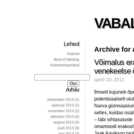
VABA
Lehed
Archive for 
Autorist
Best of Vabalog
Võimalus er
Kommentaaridest
venekeelse õ
Otsi:
aprill 10, 2012
Arhiiv
Ilmselt kujuneb õp
potentsiaalselt ol
detsember 2014
(2)
Narva gümnaasiumi
jaanuar 2014
(1)
november 2013
(2)
selles, kuidas osa
oktoober 2013
(4)
– läbi sihtasutust
august 2013
(4)
omamoodi erakoolid.
juuli 2013
(3)
Jaak Aaviksoo taol
mai 2013
(2)