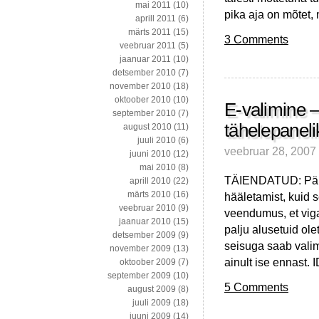
mai 2011
(10)
pika aja on mõtet
aprill 2011
(6)
märts 2011
(15)
3 Comments
veebruar 2011
(5)
jaanuar 2011
(10)
detsember 2010
(7)
november 2010
(18)
oktoober 2010
(10)
E-valimine –
september 2010
(7)
tähelepanelik
august 2010
(11)
juuli 2010
(6)
veebruar 28, 2007
juuni 2010
(12)
mai 2010
(8)
TÄIENDATUD: Päras
aprill 2010
(22)
märts 2010
(16)
hääletamist, kuid 
veebruar 2010
(9)
veendumus, et viga 
jaanuar 2010
(15)
palju alusetuid ole
detsember 2009
(9)
seisuga saab vali
november 2009
(13)
ainult ise ennast. 
oktoober 2009
(7)
september 2009
(10)
5 Comments
august 2009
(8)
juuli 2009
(18)
juuni 2009
(14)