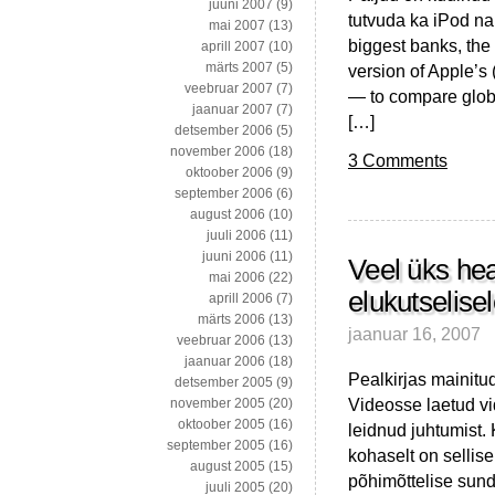
juuni 2007
(9)
tutvuda ka iPod na
mai 2007
(13)
biggest banks, th
aprill 2007
(10)
märts 2007
(5)
version of Apple’
veebruar 2007
(7)
— to compare globa
jaanuar 2007
(7)
[…]
detsember 2006
(5)
november 2006
(18)
3 Comments
oktoober 2006
(9)
september 2006
(6)
august 2006
(10)
juuli 2006
(11)
juuni 2006
(11)
Veel üks he
mai 2006
(22)
elukutselise
aprill 2006
(7)
märts 2006
(13)
jaanuar 16, 2007
veebruar 2006
(13)
jaanuar 2006
(18)
Pealkirjas mainitu
detsember 2005
(9)
Videosse laetud v
november 2005
(20)
oktoober 2005
(16)
leidnud juhtumist. 
september 2005
(16)
kohaselt on sellise
august 2005
(15)
põhimõttelise sund
juuli 2005
(20)