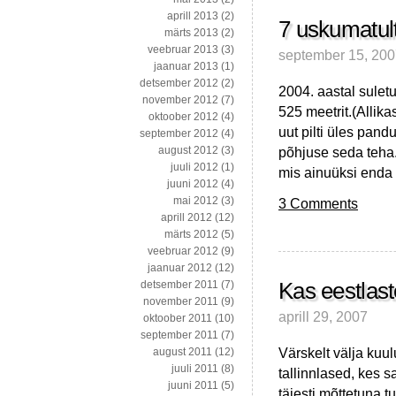
aprill 2013
(2)
7 uskumatult
märts 2013
(2)
veebruar 2013
(3)
september 15, 20
jaanuar 2013
(1)
detsember 2012
(2)
2004. aastal sule
november 2012
(7)
525 meetrit.(Allik
oktoober 2012
(4)
uut pilti üles pand
september 2012
(4)
põhjuse seda teha.
august 2012
(3)
juuli 2012
(1)
mis ainuüksi enda 
juuni 2012
(4)
mai 2012
(3)
3 Comments
aprill 2012
(12)
märts 2012
(5)
veebruar 2012
(9)
jaanuar 2012
(12)
Kas eestlast
detsember 2011
(7)
november 2011
(9)
aprill 29, 2007
oktoober 2011
(10)
september 2011
(7)
Värskelt välja kuu
august 2011
(12)
juuli 2011
(8)
tallinnlased, kes 
juuni 2011
(5)
täiesti mõttetuna 