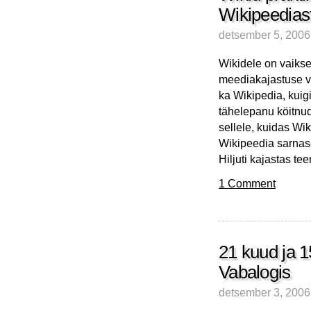
Wikipeediast
detsember 5, 2006
Wikidele on vaikse
meediakajastuse vä
ka Wikipedia, kuigi
tähelepanu köitnu
sellele, kuidas Wi
Wikipeedia sarnase
Hiljuti kajastas te
1 Comment
21 kuud ja 15
Vabalogis
detsember 3, 2006