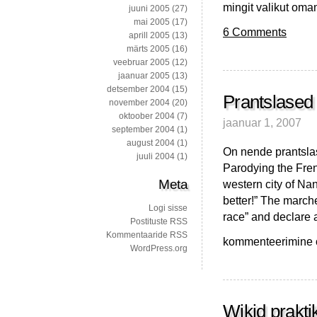
mingit valikut oma
juuni 2005
(27)
mai 2005
(17)
6 Comments
aprill 2005
(13)
märts 2005
(16)
veebruar 2005
(12)
jaanuar 2005
(13)
detsember 2004
(15)
Prantslased 
november 2004
(20)
oktoober 2004
(7)
jaanuar 1, 2007
september 2004
(1)
august 2004
(1)
On nende prantslas
juuli 2004
(1)
Parodying the Fren
Meta
western city of Na
better!” The march
Logi sisse
race” and declare 
Postituste RSS
Kommentaaride RSS
Prantslased
kommenteerimine on
WordPress.org
ei
häbene
head
nalja
Wikid prakti