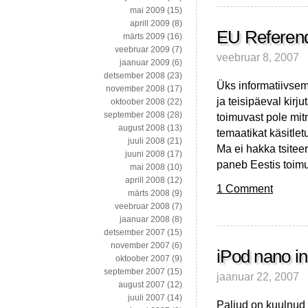
mai 2009
(15)
aprill 2009
(8)
EU Referendu
märts 2009
(16)
veebruar 2009
(7)
veebruar 8, 2007
jaanuar 2009
(6)
detsember 2008
(23)
Üks informatiivse
november 2008
(17)
ja teisipäeval kirj
oktoober 2008
(22)
september 2008
(28)
toimuvast pole mit
august 2008
(13)
temaatikat käsitletu
juuli 2008
(21)
Ma ei hakka tsiteer
juuni 2008
(17)
paneb Eestis toim
mai 2008
(10)
aprill 2008
(12)
1 Comment
märts 2008
(9)
veebruar 2008
(7)
jaanuar 2008
(8)
detsember 2007
(15)
november 2007
(6)
iPod nano i
oktoober 2007
(9)
september 2007
(15)
jaanuar 22, 2007
august 2007
(12)
juuli 2007
(14)
Paljud on kuulnud 