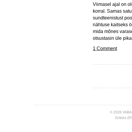
Viimasel ajal on o
korral. Samas satu
sundteenistust po
nähtuse kaitseks 
mida mõnes varase
otsustasin üle pika
1 Comment
© 2026 VABA
Entries (R