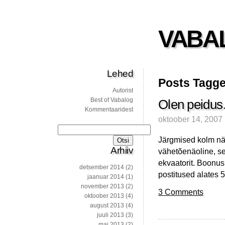
VABA
Lehed
Posts Tagge
Autorist
Best of Vabalog
Olen peidu
Kommentaaridest
oktoober 14, 2007
Otsi:
Järgmised kolm näd
Arhiiv
vähetõenäoline, ses
ekvaatorit. Boonus
detsember 2014
(2)
postitused alates 5
jaanuar 2014
(1)
november 2013
(2)
3 Comments
oktoober 2013
(4)
august 2013
(4)
juuli 2013
(3)
mai 2013
(2)