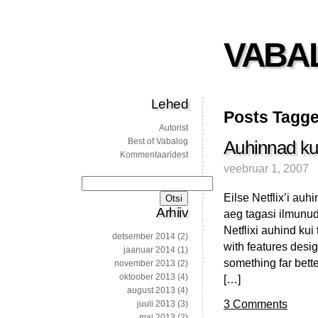
VABA
Lehed
Posts Tagg
Autorist
Best of Vabalog
Auhinnad ku
Kommentaaridest
veebruar 1, 2007
Otsi:
Eilse Netflix’i auh
Arhiiv
aeg tagasi ilmunud
Netflixi auhind kui
detsember 2014
(2)
with features desi
jaanuar 2014
(1)
something far bette
november 2013
(2)
oktoober 2013
(4)
[…]
august 2013
(4)
3 Comments
juuli 2013
(3)
mai 2013
(2)