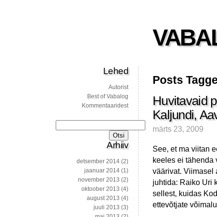
VABA
Lehed
Posts Tagge
Autorist
Best of Vabalog
Huvitavaid po
Kommentaaridest
Kaljundi, Aa
Otsi:
märts 23, 2009
Arhiiv
See, et ma viitan ee
keeles ei tähenda 
detsember 2014
(2)
väärivat. Viimasel 
jaanuar 2014
(1)
november 2013
(2)
juhtida: Raiko Uri 
oktoober 2013
(4)
sellest, kuidas Ko
august 2013
(4)
ettevõtjate võimal
juuli 2013
(3)
mai 2013
(2)