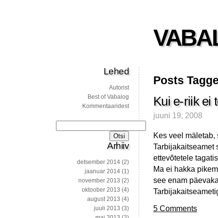
VABA
Lehed
Posts Tagge
Autorist
Best of Vabalog
Kui e-riik ei 
Kommentaaridest
juuni 19, 2008
Otsi:
Kes veel mäletab, s
Arhiiv
Tarbijakaitseamet
ettevõtetele tagati
detsember 2014
(2)
Ma ei hakka pikema
jaanuar 2014
(1)
see enam päevakaj
november 2013
(2)
oktoober 2013
(4)
Tarbijakaitseametig
august 2013
(4)
5 Comments
juuli 2013
(3)
mai 2013
(2)