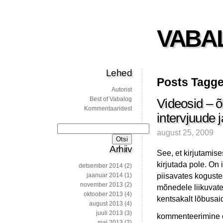
VABA
Lehed
Posts Tagged
Autorist
Best of Vabalog
Videosid – õ
Kommentaaridest
intervjuude 
Otsi:
august 25, 2009
Arhiiv
See, et kirjutamise
kirjutada pole. On 
detsember 2014
(2)
piisavates kogustes
jaanuar 2014
(1)
november 2013
(2)
mõnedele liikuvate
oktoober 2013
(4)
kentsakalt lõbusa
august 2013
(4)
juuli 2013
(3)
Videosid
kommenteerimine on
mai 2013
(2)