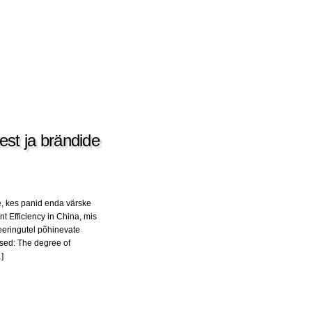
dest ja brändide
, kes panid enda värske
t Efficiency in China, mis
teeringutel põhinevate
sed: The degree of
…]