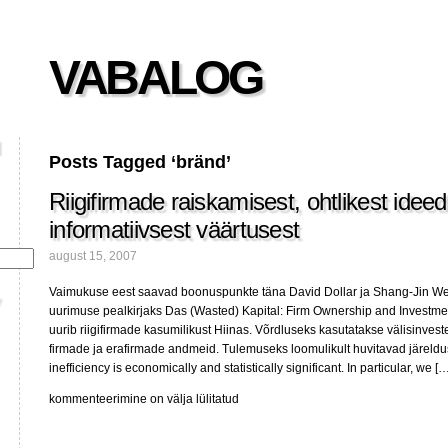
VABALOG
Posts Tagged ‘bränd’
Riigifirmade raiskamisest, ohtlikest idee
informatiivsest väärtusest
august 15, 2007
Vaimukuse eest saavad boonuspunkte täna David Dollar ja Shang-Jin We
uurimuse pealkirjaks Das (Wasted) Kapital: Firm Ownership and Investmen
uurib riigifirmade kasumilikust Hiinas. Võrdluseks kasutatakse välisinves
firmade ja erafirmade andmeid. Tulemuseks loomulikult huvitavad järeldu
inefficiency is economically and statistically significant. In particular, we [
Riigifirmade
kommenteerimine on välja lülitatud
raiskamisest,
ohtlikest