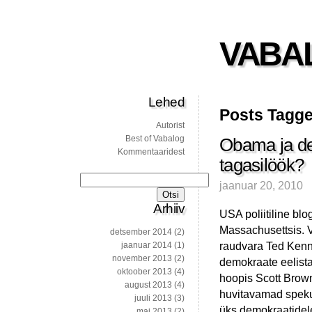
VABA
Lehed
Posts Tagge
Autorist
Best of Vabalog
Obama ja d
Kommentaaridest
tagasilöök?
Otsi:
jaanuar 20, 2010
Arhiiv
USA poliitiline blo
Massachusettsis. 
detsember 2014
(2)
raudvara Ted Kenne
jaanuar 2014
(1)
november 2013
(2)
demokraate eelist
oktoober 2013
(4)
hoopis Scott Brown
august 2013
(4)
huvitavamad spekul
juuli 2013
(3)
üks demokraatidele 
mai 2013
(2)