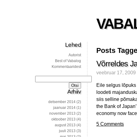
VABA
Lehed
Posts Tagge
Autorist
Best of Vabalog
Võrreldes J
Kommentaaridest
veebruar 17, 2009
Otsi:
Eile selgus lõpuks 
Arhiiv
loodeti majandusk
siis selline põmak
detsember 2014
(2)
the Bank of Japan’
jaanuar 2014
(1)
economy now faced
november 2013
(2)
oktoober 2013
(4)
5 Comments
august 2013
(4)
juuli 2013
(3)
mai 2013
(2)