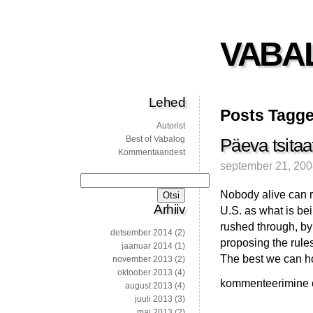
VABA
Lehed
Posts Tagge
Autorist
Best of Vabalog
Päeva tsitaa
Kommentaaridest
september 21, 20
Otsi:
Nobody alive can r
Arhiiv
U.S. as what is be
rushed through, by
detsember 2014
(2)
proposing the rule
jaanuar 2014
(1)
The best we can h
november 2013
(2)
oktoober 2013
(4)
Päeva
kommenteerimine on
august 2013
(4)
tsitaat
juuli 2013
(3)
mai 2013
(2)